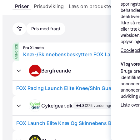
sporingst
Priser
Prisudvikling
Læs om produktet
Specifika
behandler
deaktiver
ikke så r
Pris med fragt
eller træ
websiden. 
oplysninge
ANNONCE
Fra XLmoto
Cookiepoli
Knæ-/Skinnebensbeskyttere FOX Launch Elite, Sor
Vi og vor
Bergfreunde
Bruge præ
identifik
annonceri
annonceri
udvikling 
Cykelgear.dk
Liste over
4.8
(275 vurderinger)