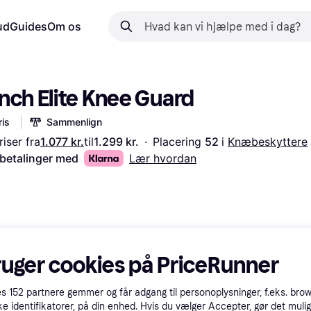
ud
Guides
Om os
nch Elite Knee Guard
is
Sammenlign
iser fra
1.077 kr.
til
1.299 kr.
·
Placering 
52 
i 
Knæbeskyttere
 betalinger med
Lær hvordan
ruger cookies på PriceRunner
es
152
partnere gemmer og får adgang til personoplysninger, f.eks. bro
ke identifikatorer, på din enhed. Hvis du vælger Accepter, gør det mulig