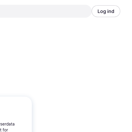
Log ind
Annonce
Annonce
wserdata
t for