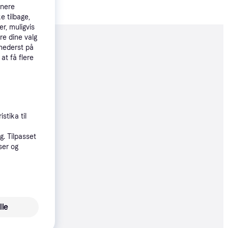
tnere
e tilbage,
r, muligvis
re dine valg
moveret
 nederst på
 at få flere
99 kr.
stika til
. Tilpasset
77 kr.
ser og
øbsgaranti
76 kr.
lle