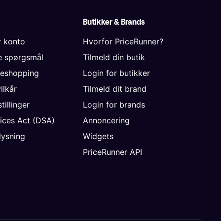
Butikker & Brands
r konto
Hvorfor PriceRunner?
de spørgsmål
Tilmeld din butik
neshopping
Login for butikker
vilkår
Tilmeld dit brand
tillinger
Login for brands
vices Act (DSA)
Annoncering
ysning
Widgets
PriceRunner API