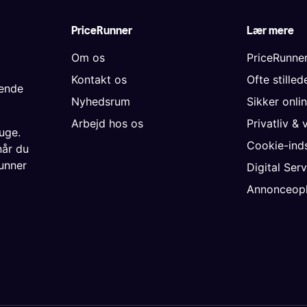
PriceRunner
Lær mere
Om os
PriceRunne
Kontakt os
Ofte stille
gende
Nyhedsrum
Sikker onli
Arbejd hos os
Privatliv & 
uge.
Cookie-inds
når du
unner
Digital Ser
Annonceopl