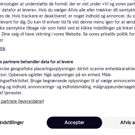
eknologier at understøtte de formål, der er vist under »Vi og vores par
tioner
 datafor at levere«. Hvis du vælger Afvis alle eller trækker dit samtykk
es de. Hvis trackere er deaktiveret, er noget indhold og annoncer, du se
elevant for dig. Du kan til enhver tid få vist denne menu igen for at ænd
Pro
kke samtykke tilbage når som helst ved at klikke Indstillinger på linket
Dine valg vil have virkning i vores Website. Se vores privatliv politik for
r.
1.2
tik
79 kr. fragt
t L - Sort - L
es partnere behandler data for at levere
cise geografiske placeringsoplysninger. Aktivt scanne enhedskarakteri
ation. Opbevare og/eller tilgå oplysninger på en enhed. Måle
ngseffektivitet. Bruge begrænsede oplysninger til at vælge annoncering
1.0
FOX Racing Launch Elite Knee/Shin Guard Protektor Herrer størrelse L farve grå
·
Laveste pris
Fri fragt
,
4-6 dage
ng og indhold, annoncerings- og indholdsmåling, målgruppeundersøgel
af tjenester.
 partnere (leverandører)
K
1.2
FOX Launch Elite Knæ Og Skinnebens Beskytter Sort - Størrelse Medium
Fri fragt
,
1-2 dage
Indstillinger
Accepter
Afvis a