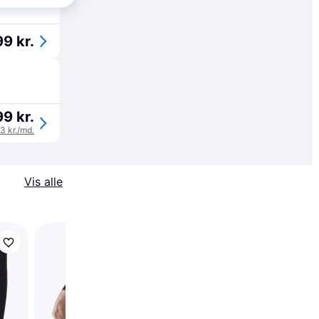
99 kr.
99 kr.
3 kr./md.
Vis alle
Fox Racing Launch
Knæbeskyttere Sort
Størrelse X-Large