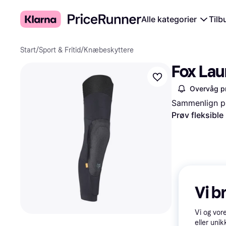
Alle kategorier
Tilb
Start
/
Sport & Fritid
/
Knæbeskyttere
Fox Lau
Overvåg pr
Sammenlign pr
Prøv fleksible
Vi b
Vi og vor
eller unik