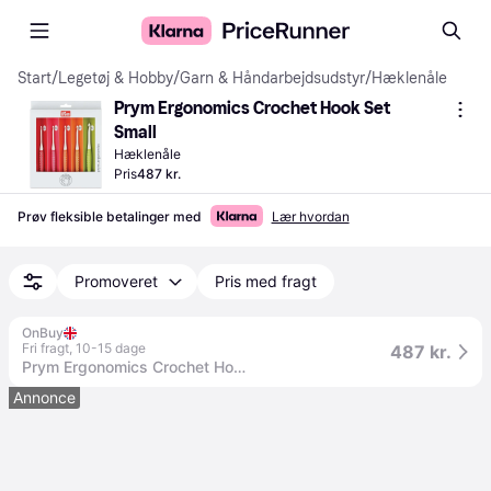
Start
/
Legetøj & Hobby
/
Garn & Håndarbejdsudstyr
/
Hæklenåle
Prym Ergonomics Crochet Hook Set 
Small
Hæklenåle
Pris
487 kr.
Prøv fleksible betalinger med
Lær hvordan
Promoveret
Pris med fragt
OnBuy
Fri fragt
,
10-15 dage
487 kr.
Prym Ergonomics Crochet Hook Set Small (E G 7 H J)
Annonce