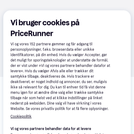
Vi bruger cookies på
PriceRunner
Vi og vores
152
partnere gemmer og får adgang til
personoplysninger, f.eks. browserdata eller unikke
identifikatorer, på din enhed. Hvis du vælger Accepter, gør
det muligt for sporingsteknologier at understøtte de formål,
der er vist under »Vi og vores partnere behandler datafor at
levere«. Hvis du vælger Afvis alle eller trækker dit
samtykke tilbage, deaktiveres de. Hvis trackere er
Relaterede produkter
deaktiveret, er noget indhold og annoncer, du ser, muligvis
ikke så relevant for dig. Du kan til enhver tid få vist denne
Se vores forslag til andre produkter, der matcher dine 
menu igen for at ændre dine valg eller trække samtykke
interesser.
Vis alle
tilbage når som helst ved at klikke Indstillinger på linket
nederst på websiden. Dine valg vil have virkning i vores
Website. Se vores privatliv politik for at få flere oplysninger.
Trender
Trender
Cookiepolitik
Vi og vores partnere behandler data for at levere