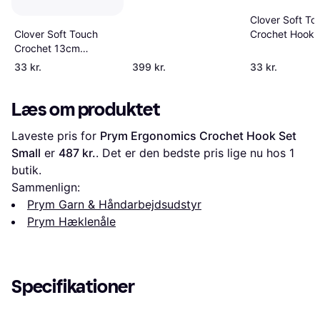
Clover Soft To
Clover Soft Touch
Crochet Hook
Crochet 13cm
4.00mm
33 kr.
399 kr.
33 kr.
Læs om produktet
Laveste pris for 
Prym Ergonomics Crochet Hook Set 
Small
 er 
487 kr.
. Det er den bedste pris lige nu hos 1 
butik.
Sammenlign:
Prym Garn & Håndarbejdsudstyr
Prym Hæklenåle
Specifikationer