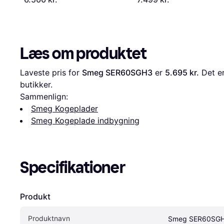
Læs om produktet
Laveste pris for 
Smeg SER60SGH3
 er 
5.695 kr.
 Det e
butikker.
Sammenlign:
Smeg Kogeplader
Smeg Kogeplade indbygning
Specifikationer
Produkt
Produktnavn
Smeg SER60SG