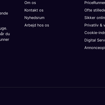
Om os
PriceRunne
Kontakt os
Ofte stille
gende
Nyhedsrum
Sikker onli
Arbejd hos os
Privatliv & 
uge.
Cookie-inds
når du
unner
Digital Ser
Annonceopl