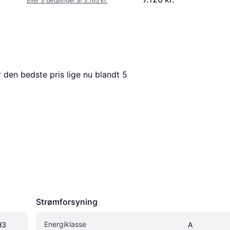
Eller 3 betalinger af 3.165 kr.
r den bedste pris lige nu blandt 
5
Strømforsyning
Energiklasse
H3
A