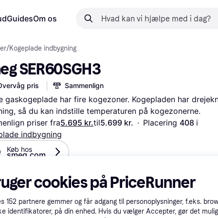
ud
Guides
Om os
er
/
Kogeplade indbygning
eg SER60SGH3
Overvåg pris
Sammenlign
 gaskogeplade har fire kogezoner. Kogepladen har drejekn
ning, så du kan indstille temperaturen på kogezonerne.
nlign priser fra
5.695 kr.
til
5.699 kr.
·
Placering 
408 
i 
plade indbygning
Køb hos 
smeg.com
fleksible betalinger med
Lær hvordan
ruger cookies på PriceRunner
es
152
partnere gemmer og får adgang til personoplysninger, f.eks. bro
ke identifikatorer, på din enhed. Hvis du vælger Accepter, gør det mulig