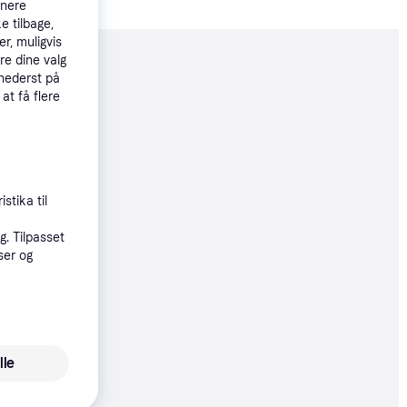
tnere
e tilbage,
r, muligvis
re dine valg
moveret
 nederst på
 at få flere
95 kr.
stika til
. Tilpasset
5 kr.
ser og
9 kr.
lle
øbsgaranti