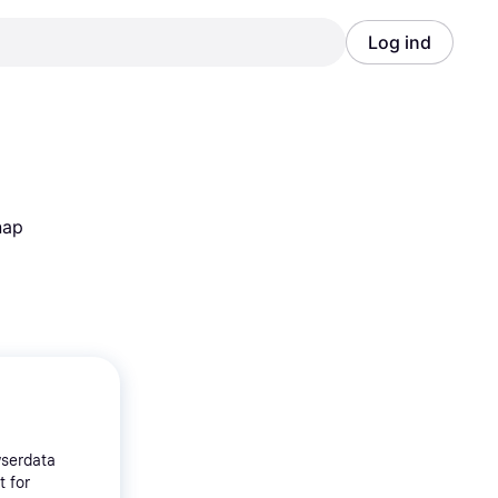
Log ind
Annonce
Annonce
ap 
wserdata
t for