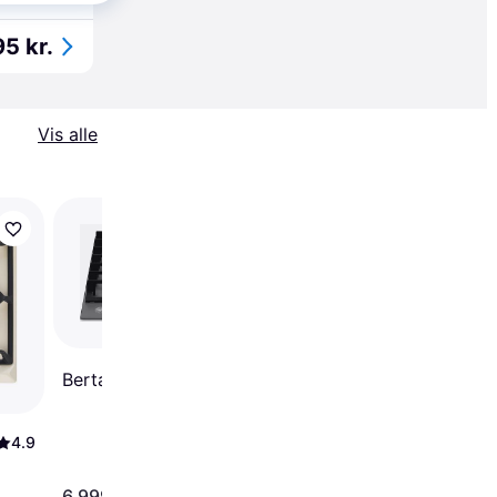
5 kr.
Vis alle
Teka CGC 4G AI AL
Bertazzoni P604LMODNE
4.9
6.999 kr.
2.968 kr.