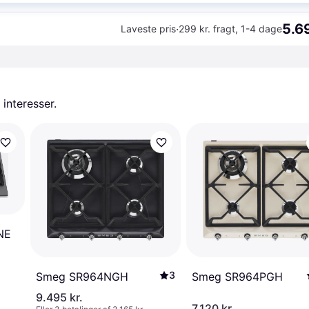
5.69
·
Laveste pris
299 kr. fragt
,
1-4 dage
 interesser.
NE
3
Smeg SR964NGH
Smeg SR964PGH
9.495 kr.
7.120 kr.