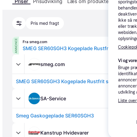
Priser
Prisudvikling
Læs om produktet
Specifika
sporingst
behandler
deaktiver
ikke så r
Pris med fragt
eller træ
websiden. 
oplysninge
ANNONCE
Fra smeg.com
Cookiepoli
SMEG SER60SGH3 Kogeplade Rustfrit stål
Vi og vor
smeg.com
Bruge præ
identifik
annonceri
SMEG SER60SGH3 Kogeplade Rustfrit stål
annonceri
udvikling 
SA-Service
Liste over
Smeg Gaskogeplade SER60SGH3
Kanstrup Hvidevarer