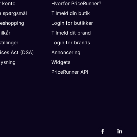
r konto
Hvorfor PriceRunner?
de spørgsmål
Tilmeld din butik
neshopping
Login for butikker
vilkår
Tilmeld dit brand
tillinger
Login for brands
vices Act (DSA)
Annoncering
ysning
Widgets
PriceRunner API