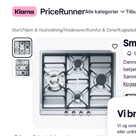
Alle kategorier
Tilb
Start
/
Hjem & Husholdning
/
Hvidevarer
/
Komfur & Ovne
/
Kogeplad
Sm
Denne
betje
Samme
Koge
Prøv 
Vi b
Vi og vor
eller unik