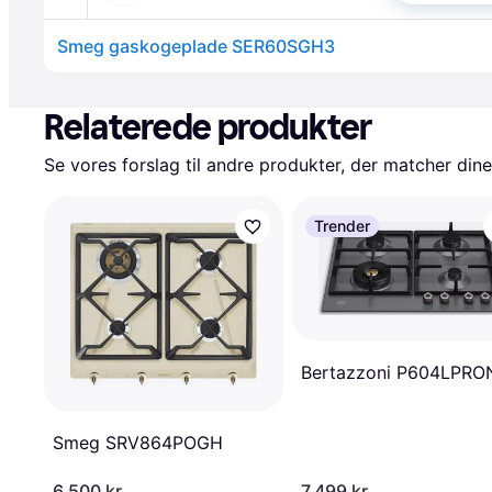
Smeg gaskogeplade SER60SGH3
Annonce
Relaterede produkter
Se vores forslag til andre produkter, der matcher dine
Trender
Bertazzoni P604LPRO
Smeg SRV864POGH
6.500 kr.
7.499 kr.