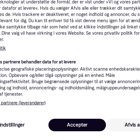
tioner
eknologier at understøtte de formål, der er vist under »Vi og vores par
 datafor at levere«. Hvis du vælger Afvis alle eller trækker dit samtykk
es de. Hvis trackere er deaktiveret, er noget indhold og annoncer, du se
elevant for dig. Du kan til enhver tid få vist denne menu igen for at ænd
Pro
kke samtykke tilbage når som helst ved at klikke Indstillinger på linket
Dine valg vil have virkning i vores Website. Se vores privatliv politik for
r.
5.6
Fri fragt
,
3-7 dage
tik
es partnere behandler data for at levere
cise geografiske placeringsoplysninger. Aktivt scanne enhedskarakteri
ation. Opbevare og/eller tilgå oplysninger på en enhed. Måle
ngseffektivitet. Bruge begrænsede oplysninger til at vælge annoncering
5.69
·
Laveste pris
Fri fragt
,
3-7 dage
ng og indhold, annoncerings- og indholdsmåling, målgruppeundersøgel
af tjenester.
 partnere (leverandører)
5.69
99 kr. fragt
Indstillinger
Accepter
Afvis a
K