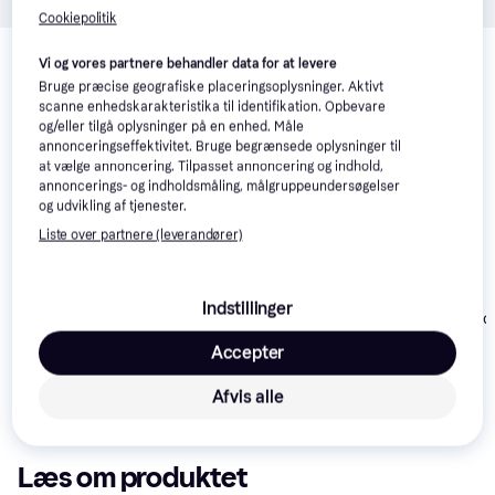
Cookiepolitik
Relaterede produkter
Vi og vores partnere behandler data for at levere
Se vores forslag til andre produkter, der matcher dine 
Bruge præcise geografiske placeringsoplysninger. Aktivt
interesser.
Vis alle
scanne enhedskarakteristika til identifikation. Opbevare
og/eller tilgå oplysninger på en enhed. Måle
annonceringseffektivitet. Bruge begrænsede oplysninger til
at vælge annoncering. Tilpasset annoncering og indhold,
annoncerings- og indholdsmåling, målgruppeundersøgelser
og udvikling af tjenester.
Liste over partnere (leverandører)
Indstillinger
Fjällräven Var
Tommy Hilfiger
Michael Kors Uld
Shoulder Bag 6
Essential Small
Håndtaske Jana -
Accepter
Black
Reporter Bag - Black
Brun
1.500 kr.
499 kr.
Eller 3 betalinger af
Afvis alle
507 kr.
Eller 3 betalinger af 166 kr.
500 kr.
Læs om produktet