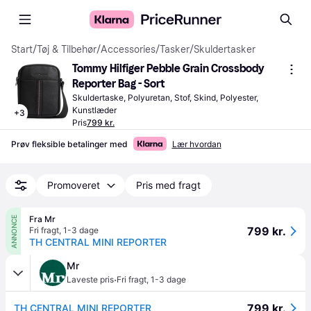
Start
/
Tøj & Tilbehør
/
Accessories
/
Tasker
/
Skuldertasker
Tommy Hilfiger Pebble Grain Crossbody 
Reporter Bag - Sort
Skuldertaske, Polyuretan, Stof, Skind, Polyester, 
Kunstlæder
+
3
Pris
799 kr.
Prøv fleksible betalinger med
Lær hvordan
Promoveret
Pris med fragt
Fra Mr
ANNONCE
799 kr.
Fri fragt
,
1-3 dage
TH CENTRAL MINI REPORTER
Mr
·
Laveste pris
Fri fragt
,
1-3 dage
799 kr.
TH CENTRAL MINI REPORTER