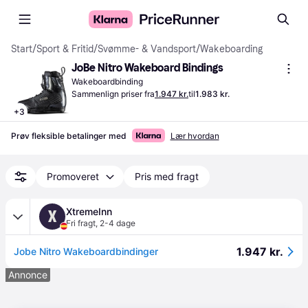
Start
/
Sport & Fritid
/
Svømme- & Vandsport
/
Wakeboarding
JoBe Nitro Wakeboard Bindings
Wakeboardbinding
Sammenlign priser fra
1.947 kr.
til
1.983 kr.
+
3
Prøv fleksible betalinger med
Lær hvordan
Promoveret
Pris med fragt
XtremeInn
X
Fri fragt
,
2-4 dage
1.947 kr.
Jobe Nitro Wakeboardbindinger
Annonce