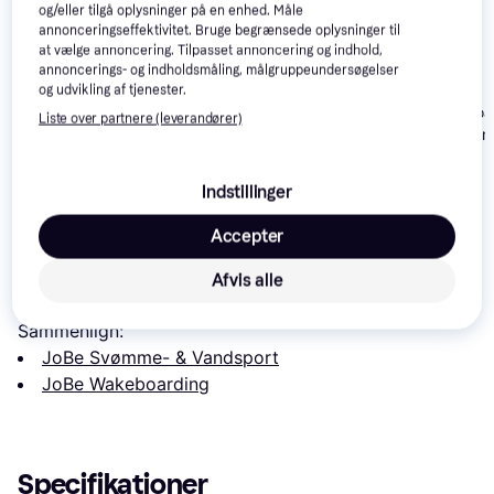
og/eller tilgå oplysninger på en enhed. Måle
annonceringseffektivitet. Bruge begrænsede oplysninger til
at vælge annoncering. Tilpasset annoncering og indhold,
Seatec Starlit
annoncerings- og indholdsmåling, målgruppeundersøgelser
Wakeboard
og udvikling af tjenester.
Ronix Divide Boots
Base Wakeboar
Liste over partnere (leverandører)
Base Sek. 30
1.799 kr.
Eller 3 betalinger af
2.138 kr.
219 kr.
600 kr.
Indstillinger
Læs om produktet
Accepter
Laveste pris for 
JoBe Nitro Wakeboard Bindings
 er 
Afvis alle
1.947 kr.
. Det er den bedste pris lige nu hos 1 butik.
Sammenlign:
JoBe Svømme- & Vandsport
JoBe Wakeboarding
Specifikationer