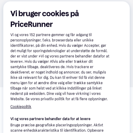
Vi bruger cookies på
PriceRunner
Vi og vores
152
partnere gemmer og får adgang til
personoplysninger, f.eks. browserdata eller unikke
identifikatorer, på din enhed. Hvis du vælger Accepter, gør
det muligt for sporingsteknologier at understøtte de formål,
der er vist under »Vi og vores partnere behandler datafor at
levere«. Hvis du vælger Afvis alle eller trækker dit
samtykke tilbage, deaktiveres de. Hvis trackere er
deaktiveret, er noget indhold og annoncer, du ser, muligvis
ikke så relevant for dig. Du kan til enhver tid få vist denne
menu igen for at ændre dine valg eller trække samtykke
tilbage når som helst ved at klikke Indstillinger på linket
Relaterede produkter
nederst på websiden. Dine valg vil have virkning i vores
Website. Se vores privatliv politik for at få flere oplysninger.
Se vores forslag til andre produkter, der matcher dine 
Cookiepolitik
interesser.
Vis alle
Vi og vores partnere behandler data for at levere
Trender
Trender
Bruge præcise geografiske placeringsoplysninger. Aktivt
scanne enhedskarakteristika til identifikation. Opbevare