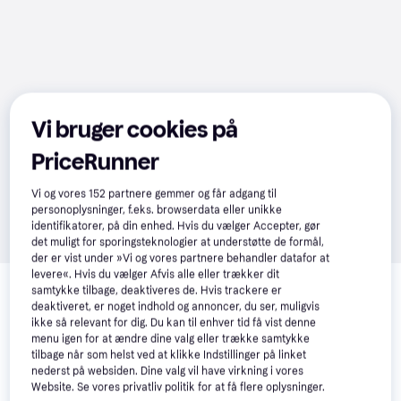
Vi bruger cookies på
PriceRunner
Vi og vores
152
partnere gemmer og får adgang til
personoplysninger, f.eks. browserdata eller unikke
identifikatorer, på din enhed. Hvis du vælger Accepter, gør
det muligt for sporingsteknologier at understøtte de formål,
der er vist under »Vi og vores partnere behandler datafor at
Relaterede produkter
levere«. Hvis du vælger Afvis alle eller trækker dit
samtykke tilbage, deaktiveres de. Hvis trackere er
Se vores forslag til andre produkter, der matcher dine 
deaktiveret, er noget indhold og annoncer, du ser, muligvis
interesser.
Vis alle
ikke så relevant for dig. Du kan til enhver tid få vist denne
menu igen for at ændre dine valg eller trække samtykke
tilbage når som helst ved at klikke Indstillinger på linket
Trender
nederst på websiden. Dine valg vil have virkning i vores
Website. Se vores privatliv politik for at få flere oplysninger.