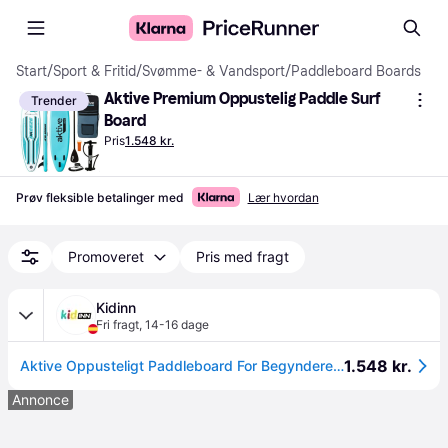
Start
/
Sport & Fritid
/
Svømme- & Vandsport
/
Paddleboard Boards
Aktive Premium Oppustelig Paddle Surf 
Trender
Board
Pris
1.548 kr.
Prøv fleksible betalinger med
Lær hvordan
Promoveret
Pris med fragt
Kidinn
Fri fragt
,
14-16 dage
1.548 kr.
Aktive Oppusteligt Paddleboard For Begyndere 10.6´´
Annonce