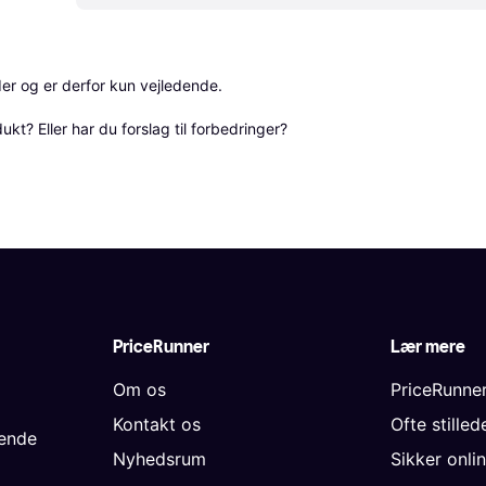
r og er derfor kun vejledende. 

? Eller har du forslag til forbedringer? 
PriceRunner
Lær mere
Om os
PriceRunne
Kontakt os
Ofte stille
gende
Nyhedsrum
Sikker onli