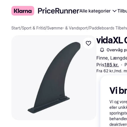
Alle kategorier
Tilb
Start
/
Sport & Fritid
/
Svømme- & Vandsport
/
Paddleboards Tilbeh
vidaXL 
Overvåg pr
Finne, Længd
Pris
185 kr.
·
P
Fra 62 kr./md. 
Vi b
Vi og vor
eller unik
sporingst
behandler
deaktiver