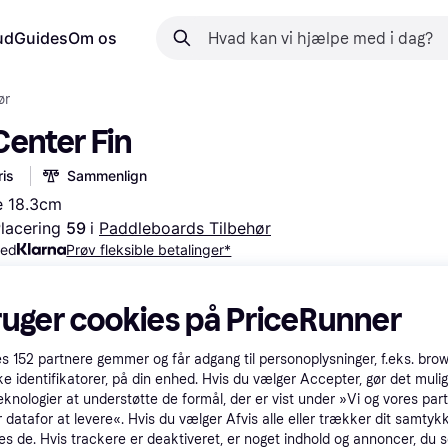
ud
Guides
Om os
ør
Center Fin
is
Sammenlign
e 18.3cm
lacering 
59 
i 
Paddleboards Tilbehør
med
Prøv fleksible betalinger*
ruger cookies på PriceRunner
es
152
partnere gemmer og får adgang til personoplysninger, f.eks. bro
ke identifikatorer, på din enhed. Hvis du vælger Accepter, gør det mulig
eknologier at understøtte de formål, der er vist under »Vi og vores par
 datafor at levere«. Hvis du vælger Afvis alle eller trækker dit samtykk
es de. Hvis trackere er deaktiveret, er noget indhold og annoncer, du se