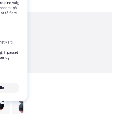
re dine valg
 nederst på
 at få flere
moveret
stika til
. Tilpasset
85 kr.
ser og
62 kr./md.
Vis alle
lle
Redcliffs Electric Pu