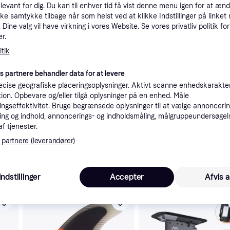
elevant for dig. Du kan til enhver tid få vist denne menu igen for at ænd
tioner
kke samtykke tilbage når som helst ved at klikke Indstillinger på linket
Dine valg vil have virkning i vores Website. Se vores privatliv politik for
r.
Pro
tik
es partnere behandler data for at levere
cise geografiske placeringsoplysninger. Aktivt scanne enhedskarakteri
ation. Opbevare og/eller tilgå oplysninger på en enhed. Måle
ngseffektivitet. Bruge begrænsede oplysninger til at vælge annoncering
1
t
Fri fragt
,
4 dage
ng og indhold, annoncerings- og indholdsmåling, målgruppeundersøgel
Eller 
af tjenester.
 partnere (leverandører)
 interesser.
Indstillinger
Accepter
Afvis a