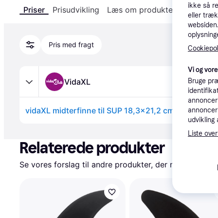
ikke så r
Priser
Prisudvikling
Læs om produktet
Specifika
eller træ
websiden. 
oplysninge
Pris med fragt
Cookiepoli
Vi og vor
VidaXL
Bruge præ
identifik
annonceri
vidaXL midterfinne til SUP 18,3x21,2 cm plastik sor
annonceri
udvikling 
Annonce
Liste over
Relaterede produkter
Se vores forslag til andre produkter, der matcher dine