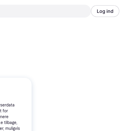
Log ind
Annonce
Annonce
wserdata
t for
tnere
e tilbage,
r, muligvis