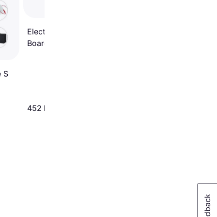
220-230V
Electric Pump for SUP
Boards 12V
e S
452 kr.
59 kr.