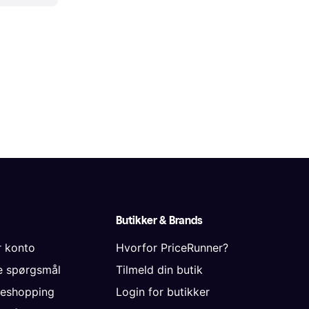
Butikker & Brands
r konto
Hvorfor PriceRunner?
de spørgsmål
Tilmeld din butik
neshopping
Login for butikker