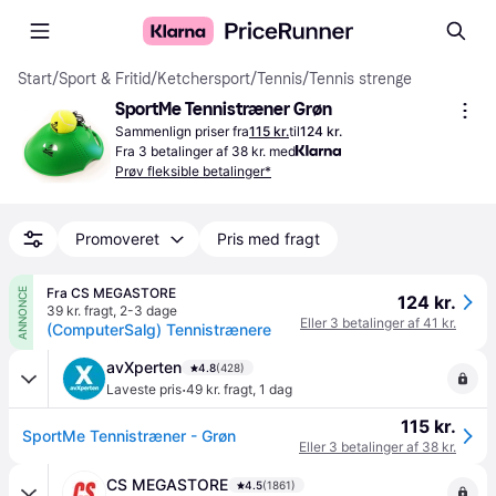
Start
/
Sport & Fritid
/
Ketchersport
/
Tennis
/
Tennis strenge
SportMe Tennistræner Grøn
Sammenlign priser fra
115 kr.
til
124 kr.
Fra 3 betalinger af 38 kr. med
Prøv fleksible betalinger*
Promoveret
Pris med fragt
Fra CS MEGASTORE
ANNONCE
124 kr.
39 kr. fragt
,
2-3 dage
Eller 3 betalinger af 41 kr.
(ComputerSalg) Tennistrænere
avXperten
4.8
(428)
·
Laveste pris
49 kr. fragt
,
1 dag
115 kr.
SportMe Tennistræner - Grøn
Eller 3 betalinger af 38 kr.
CS MEGASTORE
4.5
(1861)