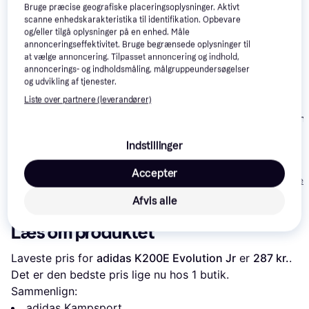
Bruge præcise geografiske placeringsoplysninger. Aktivt
scanne enhedskarakteristika til identifikation. Opbevare
og/eller tilgå oplysninger på en enhed. Måle
annonceringseffektivitet. Bruge begrænsede oplysninger til
at vælge annoncering. Tilpasset annoncering og indhold,
annoncerings- og indholdsmåling, målgruppeundersøgelser
og udvikling af tjenester.
Liste over partnere (leverandører)
Everlast Boxin
Urban Fight Judo Gi
Trunks, 23 In
Suit Adult
Indstillinger
Kwon Karate Gi
299 kr.
Accepter
Clubline Renshu -
Eller 3 betalinger 
White
199 kr.
334 kr.
100 kr.
Afvis alle
Læs om produktet
Laveste pris for 
adidas K200E Evolution Jr
 er 
287 kr.
. 
Det er den bedste pris lige nu hos 1 butik.
Sammenlign:
adidas Kampsport