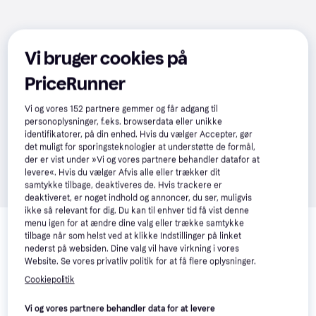
Vi bruger cookies på
PriceRunner
Vi og vores
152
partnere gemmer og får adgang til
personoplysninger, f.eks. browserdata eller unikke
identifikatorer, på din enhed. Hvis du vælger Accepter, gør
det muligt for sporingsteknologier at understøtte de formål,
der er vist under »Vi og vores partnere behandler datafor at
levere«. Hvis du vælger Afvis alle eller trækker dit
samtykke tilbage, deaktiveres de. Hvis trackere er
deaktiveret, er noget indhold og annoncer, du ser, muligvis
ikke så relevant for dig. Du kan til enhver tid få vist denne
Relaterede produkter
menu igen for at ændre dine valg eller trække samtykke
tilbage når som helst ved at klikke Indstillinger på linket
Se vores forslag til andre produkter, der matcher dine 
nederst på websiden. Dine valg vil have virkning i vores
interesser.
Vis alle
Website. Se vores privatliv politik for at få flere oplysninger.
Cookiepolitik
Vi og vores partnere behandler data for at levere