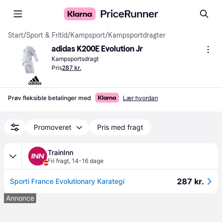
Start
/
Sport & Fritid
/
Kampsport
/
Kampsportdragter
adidas K200E Evolution Jr
Kampsportsdragt
Pris
287 kr.
Prøv fleksible betalinger med
Lær hvordan
Promoveret
Pris med fragt
TrainInn
Fri fragt
,
14-16 dage
287 kr.
Sporti France Evolutionary Karategi
Annonce