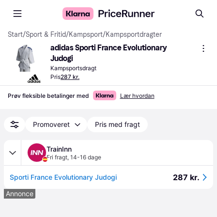
Start
/
Sport & Fritid
/
Kampsport
/
Kampsportdragter
adidas Sporti France Evolutionary 
Judogi
Kampsportsdragt
Pris
287 kr.
Prøv fleksible betalinger med
Lær hvordan
Promoveret
Pris med fragt
TrainInn
Fri fragt
,
14-16 dage
287 kr.
Sporti France Evolutionary Judogi
Annonce