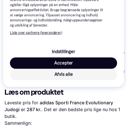
og/eller tilgå oplysninger på en enhed. Måle
annonceringseffektivitet. Bruge begrænsede oplysninger til
at vælge annoncering. Tilpasset annoncering og indhold,
annoncerings- og indholdsmåling, målgruppeundersøgelser
og udvikling af tjenester.
Liste over partnere (leverandører)
Venum Contender
Boxing Shoes
Everlast Boxing
Indstillinger
Black/White
Everlast Boxin
Trunks, 23 In
Trunks, 23 In
Accepter
299 kr.
299 kr.
799 kr.
Eller 3 betalinger af
Eller 3 betalinger 
Afvis alle
100 kr.
Eller 3 betalinger af 266 kr.
100 kr.
Læs om produktet
Laveste pris for 
adidas Sporti France Evolutionary 
Judogi
 er 
287 kr.
. Det er den bedste pris lige nu hos 1 
butik.
Sammenlign: