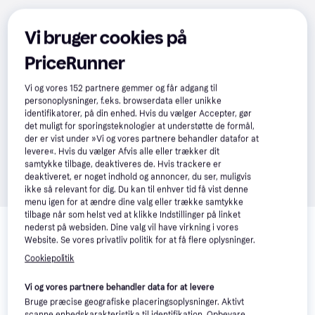
Vi bruger cookies på
PriceRunner
Vi og vores
152
partnere gemmer og får adgang til
personoplysninger, f.eks. browserdata eller unikke
identifikatorer, på din enhed. Hvis du vælger Accepter, gør
det muligt for sporingsteknologier at understøtte de formål,
der er vist under »Vi og vores partnere behandler datafor at
levere«. Hvis du vælger Afvis alle eller trækker dit
samtykke tilbage, deaktiveres de. Hvis trackere er
deaktiveret, er noget indhold og annoncer, du ser, muligvis
ikke så relevant for dig. Du kan til enhver tid få vist denne
menu igen for at ændre dine valg eller trække samtykke
Relaterede produkter
tilbage når som helst ved at klikke Indstillinger på linket
nederst på websiden. Dine valg vil have virkning i vores
Se vores forslag til andre produkter, der matcher dine 
Website. Se vores privatliv politik for at få flere oplysninger.
interesser.
Vis alle
Cookiepolitik
Vi og vores partnere behandler data for at levere
Bruge præcise geografiske placeringsoplysninger. Aktivt
scanne enhedskarakteristika til identifikation. Opbevare