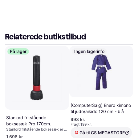
Relaterede butikstilbud
På lager
Ingen lagerinfo
(ComputerSalg) Enero kimono
til judo/aikido 120 cm - blå
Stanlord fritstående
993 kr.
boksesæk Pro 170cm.
Fragt 199 kr.
Stanlord fritstående boksesæk er i
Gå til CS MEGASTORE
2024 kåret til "bedst i test" i
1.698 kr.