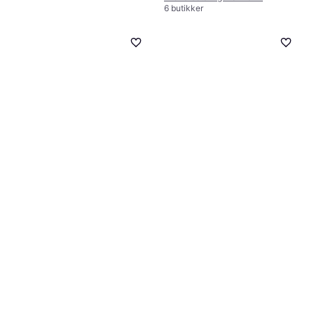
6 butikker
Tunturi Boksepude 18 kg
Boksesæk, Boksehandsker
2.849 kr.
5 butikker