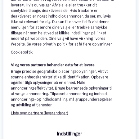
Boksesæk
levere«. Hvis du vælger Afvis alle eller trækker dit
samtykke tilbage, deaktiveres de. Hvis trackere er
My Hood Boxing Set 1kg Jr
deaktiveret, er noget indhold og annoncer, du ser, muligvis
Boksesæk 36cm, Boksehandsker
ikke så relevant for dig. Du kan til enhver tid få vist denne
99 kr.
399 kr.
menu igen for at ændre dine valg eller trække samtykke
Eller 3 betalinger af 33 kr.
Eller 3 betalinger af 133 kr.
9+ butikker
tilbage når som helst ved at klikke Indstillinger på linket
6 butikker
nederst på websiden. Dine valg vil have virkning i vores
Website. Se vores privatliv politik for at få flere oplysninger.
Cookiepolitik
Vi og vores partnere behandler data for at levere
Bruge præcise geografiske placeringsoplysninger. Aktivt
scanne enhedskarakteristika til identifikation. Opbevare
og/eller tilgå oplysninger på en enhed. Måle
annonceringseffektivitet. Bruge begrænsede oplysninger til
SISU Aero Guard
5
at vælge annoncering. Tilpasset annoncering og indhold,
Tandbeskytter
annoncerings- og indholdsmåling, målgruppeundersøgelser
og udvikling af tjenester.
Liste over partnere (leverandører)
Indstillinger