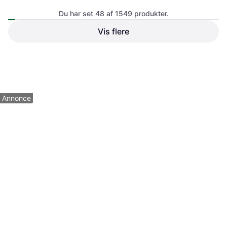
Du har set 48 af 1549 produkter.
Vis flere
Everlast Powerlock 2r
Training Gl Black Box Shaped
Boksehandsker
499 kr.
Eller 3 betalinger af 166 kr.
41 kr.
5 butikker
5 butikker
1
2
3
...
18
...
33
Annonce