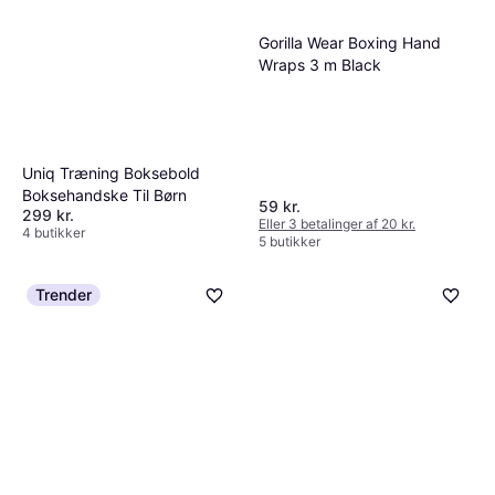
Gorilla Wear Boxing Hand
Wraps 3 m Black
Toorx Boksepude 20 kg
Boksesæk 80cm
999 kr.
4 butikker
Uniq Træning Boksebold
Boksehandske Til Børn
59 kr.
299 kr.
Eller 3 betalinger af 20 kr.
4 butikker
5 butikker
Trender