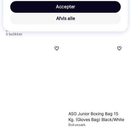
Accepter
Afvis alle
219 kr.
Eller 3 betalinger af 73 kr.
5 butikker
My Hood Punching Bag with
Gloves Jr 10kg
Boksesæk 75cm, Boksehandsker
392 kr.
9+ butikker
ASG Junior Boxing Bag 15
Kg. (Gloves Bag) Black/White
Boksesæk