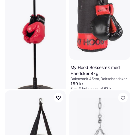
My Hood Boksesæk med
Handsker 4kg
Boksesæk 45cm, Boksehandsker
189 kr.
Eller 3 betalinger af 63 kr.
9+ butikker
My Hood Boxing Ball &
Gloves