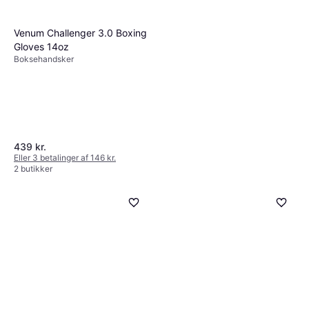
Venum Challenger 3.0 Boxing
Gloves 14oz
Boksehandsker
439 kr.
Eller 3 betalinger af 146 kr.
2 butikker
Everlast Oppustelig
Boksepude
299 kr.
Eller 3 betalinger af 100 kr.
3 butikker