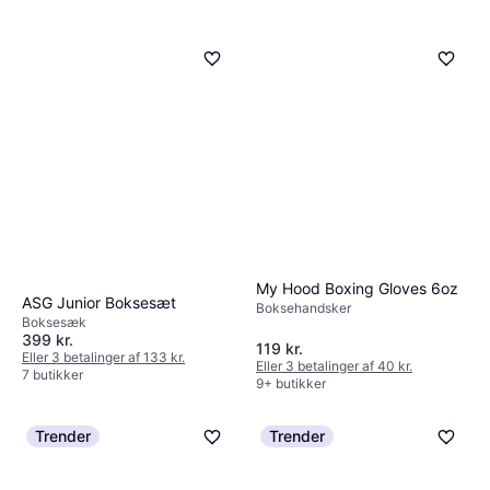
ASG Boksesæt Junior 18 kg -
Sort/Sølv
499 kr.
2 butikker
Stanlord Punching Bag Pro
170cm
Boksesæk 170cm
My Hood Boxing Gloves 6oz
1.621 kr.
ASG Junior Boksesæt
7 butikker
Boksehandsker
Boksesæk
399 kr.
119 kr.
Eller 3 betalinger af 133 kr.
Eller 3 betalinger af 40 kr.
7 butikker
9+ butikker
Trender
Trender