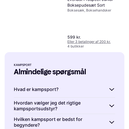
Boksepudesæt Sort
Boksesæk, Boksehandsker
599 kr.
Eller 3 betalinger af 200 kr.
4 butikker
KAMPSPORT
Almindelige spørgsmål
Hvad er kampsport?
Kampsport er fysiske discipliner, der
Hvordan vælger jeg det rigtige
kampsportsudstyr?
fokuserer på selvforsvar, konkurrence og
træning. De omfatter teknikker som slag,
Kampsportsudstyr er nødvendigt for
Hvilken kampsport er bedst for
spark og greb. Når du vælger en kampsport,
begyndere?
sikkerhed og effektiv træning. Overvej