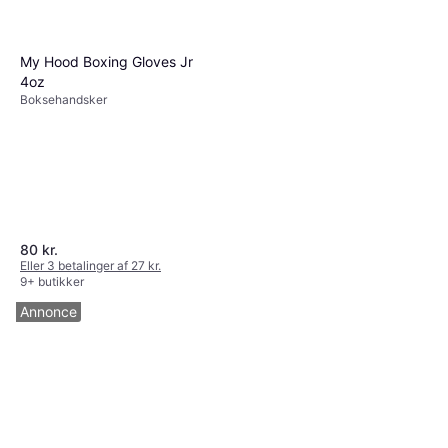
426 kr.
9+ butikker
My Hood Boxing Gloves Jr
4oz
Boksehandsker
Abilica Flexibag 22-40kg
Boksesæk 105cm
899 kr.
Eller 3 betalinger af 300 kr.
4 butikker
80 kr.
Eller 3 betalinger af 27 kr.
9+ butikker
Annonce
My Hood Retro Punching Bag
with Gloves 15kg
Boksesæk 90cm, Boksehandsker
451 kr.