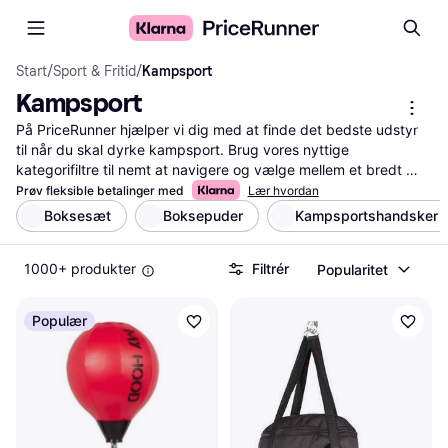
Start
/
Sport & Fritid
/
Kampsport
Kampsport
På PriceRunner hjælper vi dig med at finde det bedste udstyr 
til når du skal dyrke kampsport. Brug vores nyttige 
kategorifiltre til nemt at navigere og vælge mellem et bredt 
udvalg af produkter. Du kan sammenligne priser på tværs af 
Prøv fleksible betalinger med
Lær hvordan
mange forhandlere og læse brugeranmeldelser for at træffe 
Boksesæt
Boksepuder
Kampsportshandsker
den rigtige beslutning. Vores service gør det enkelt at finde 
præcis det, du leder efter, uanset om det er boksehandsker, 
1000+ produkter
Filtrér
Popularitet
træningsmåtter eller beskyttelsesudstyr. Lad os hjælpe dig 
med at tage det næste skridt i din kampsportsrejse!
Mere om kampsport »
Populær