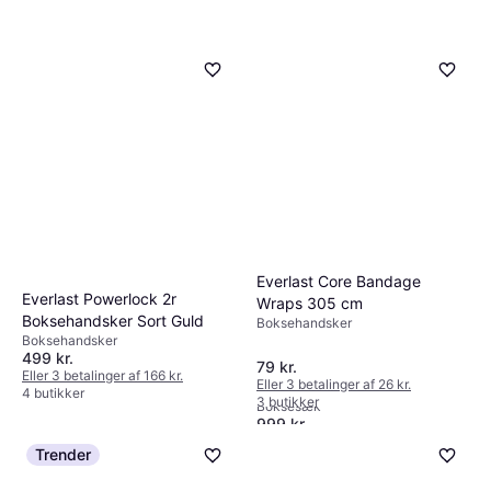
Everlast Core Bandage
Everlast Powerlock 2r
Wraps 305 cm
Boksehandsker Sort Guld
Boksehandsker
Boksehandsker
499 kr.
Everlast Nevatear Boxing
79 kr.
Eller 3 betalinger af 166 kr.
Eller 3 betalinger af 26 kr.
Bag EV3430 Black
4 butikker
3 butikker
Boksesæk
999 kr.
Ikke på lager
Stanlord Punching Bag with
Trender
Gloves 10kg