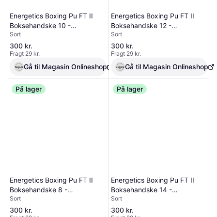
kke-h ndledsremmen muligg r den
korrekte knytn veposition under
Energetics Boxing Pu FT II
Energetics Boxing Pu FT II
slag for at forhindre skader. 4.
Everlast Spark tr ningshandskerne
Boksehandske 10 -
Boksehandske 12 -
er den ideelle nybegynderhandske
Sort
Sort
Motionsredskaber hos
Motionsredskaber hos
til at f dig i form til boksning. 5. Den
Magasin.
Magasin.
300 kr.
300 kr.
ergonomisk sikrede tommelfinger hj
Fragt 29 kr.
Fragt 29 kr.
lper med at beskytte og forebygge
skader. Polyester/nylon blanding af
Gå til Magasin Onlineshop
Gå til Magasin Onlineshop
indvendig foring for nem reng ring
og vedligeholdelse.
På lager
På lager
Energetics Boxing Pu FT II
Energetics Boxing Pu FT II
Boksehandske 8 -
Boksehandske 14 -
Sort
Sort
Motionsredskaber hos
Motionsredskaber hos
Magasin.
Magasin.
300 kr.
300 kr.