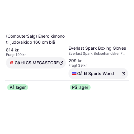
(ComputerSalg) Enero kimono
til judo/aikido 160 cm blå
Everlast Spark Boxing Gloves
814 kr.
Everlast Spark Boksehandsker F
Fragt 199 kr.
din interesse for boksning t ndt med
299 kr.
Gå til CS MEGASTORE
Everlast Spark tr ningshandsken.
Fragt 39 kr.
**Kernefunktioner:** 1. Den ideelle
handske til fitness tr ning og
Gå til Sports World
boksetimer, dens premium kunstl
der konstruktion giver en behagelig
På lager
fornemmelse og langvarig
På lager
holdbarhed. 2. EverShield forst rket
h ndledspolstring og Injection
moulded skumkonstruktion giver
ergonomisk h ndplacering i
handsken for optimal beskyttelse
mod skader. 3. EverCool teknologi,
lavet af ventileret ndbart mesh,
holder h nderne t rre under de mest
intense tr ninger, mens krog- og l