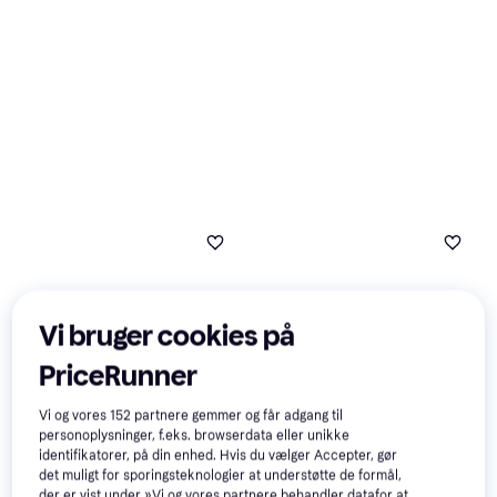
9+ butikker
Vi bruger cookies på
PriceRunner
Vi og vores
152
partnere gemmer og får adgang til
personoplysninger, f.eks. browserdata eller unikke
identifikatorer, på din enhed. Hvis du vælger Accepter, gør
ASG Junior Boxing Bag 15
det muligt for sporingsteknologier at understøtte de formål,
Kg. (Gloves Bag) Black/Gold
der er vist under »Vi og vores partnere behandler datafor at