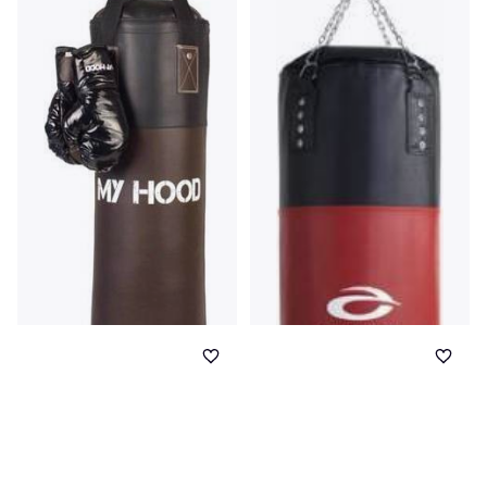
Pærebold 146cm, Boksehandsker
306 kr.
9+ butikker
My Hood Retro Boxing Bag
with Gloves 10kg
Boksesæk 75cm