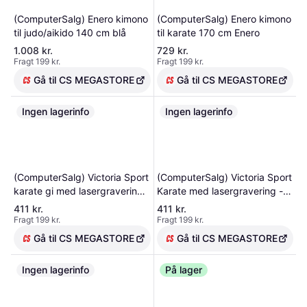
pakker: Colli 1: 50 x 30 x 49,5 vægt
5 kg. Colli 2: 137 x 29 x 29,5 vægt
(ComputerSalg) Enero kimono
(ComputerSalg) Enero kimono
14,5 kg
til judo/aikido 140 cm blå
til karate 170 cm Enero
1.008 kr.
729 kr.
Fragt 199 kr.
Fragt 199 kr.
Gå til CS MEGASTORE
Gå til CS MEGASTORE
Ingen lagerinfo
Ingen lagerinfo
(ComputerSalg) Victoria Sport
(ComputerSalg) Victoria Sport
karate gi med lasergravering -
Karate med lasergravering -
RMI
RMI
411 kr.
411 kr.
Fragt 199 kr.
Fragt 199 kr.
Gå til CS MEGASTORE
Gå til CS MEGASTORE
Ingen lagerinfo
På lager