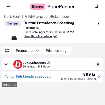
Start
/
Sport & Fritid
/
Kampsport
/
Boksepuder
Tunturi Fritstående Speedbag
Trender
Pris
899 kr.
Fra 3 betalinger af 300 kr. med
Prøv fleksible betalinger*
Promoveret
Pris med fragt
bokseshoppen.dk
59 kr. fragt
,
1-3 dage
899 kr.
Tunturi Fritstående speedbag.
Eller 3 betalinger af 300 kr.
Annonce