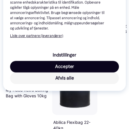
scanne enhedskarakteristika til identifikation. Opbevare
og/eller tilgå oplysninger på en enhed. Måle
annonceringseffektivitet. Bruge begrænsede oplysninger til
at vælge annoncering. Tilpasset annoncering og indhold,
annoncerings- og indholdsmåling, målgruppeundersøgelser
ASG Junior Bo
og udvikling af tjenester.
Bag 15 Kg. (Gl
Liste over partnere (leverandører)
Bag) Black/Go
Indstillinger
Accepter
Afvis alle
My Hood Retro Boxing
Bag with Gloves 10kg
Abilica Flexibag 22-
40kg