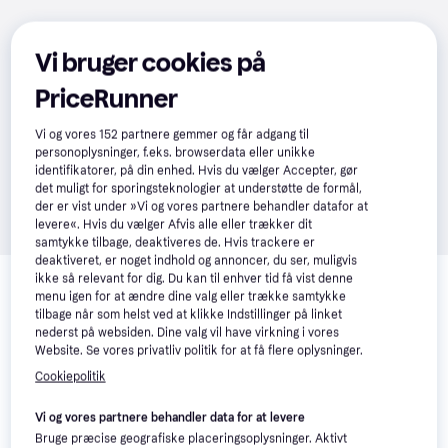
Vi bruger cookies på
PriceRunner
Vi og vores
152
partnere gemmer og får adgang til
personoplysninger, f.eks. browserdata eller unikke
identifikatorer, på din enhed. Hvis du vælger Accepter, gør
det muligt for sporingsteknologier at understøtte de formål,
der er vist under »Vi og vores partnere behandler datafor at
levere«. Hvis du vælger Afvis alle eller trækker dit
samtykke tilbage, deaktiveres de. Hvis trackere er
deaktiveret, er noget indhold og annoncer, du ser, muligvis
Relaterede produkter
ikke så relevant for dig. Du kan til enhver tid få vist denne
menu igen for at ændre dine valg eller trække samtykke
Se vores forslag til andre produkter, der matcher dine 
tilbage når som helst ved at klikke Indstillinger på linket
interesser.
Vis alle
nederst på websiden. Dine valg vil have virkning i vores
Website. Se vores privatliv politik for at få flere oplysninger.
Cookiepolitik
Vi og vores partnere behandler data for at levere
Bruge præcise geografiske placeringsoplysninger. Aktivt