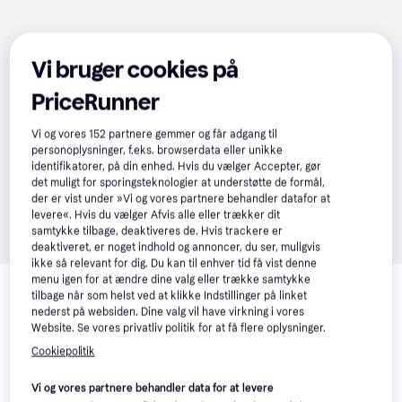
Vi bruger cookies på
PriceRunner
Vi og vores
152
partnere gemmer og får adgang til
personoplysninger, f.eks. browserdata eller unikke
identifikatorer, på din enhed. Hvis du vælger Accepter, gør
det muligt for sporingsteknologier at understøtte de formål,
der er vist under »Vi og vores partnere behandler datafor at
levere«. Hvis du vælger Afvis alle eller trækker dit
samtykke tilbage, deaktiveres de. Hvis trackere er
deaktiveret, er noget indhold og annoncer, du ser, muligvis
ikke så relevant for dig. Du kan til enhver tid få vist denne
Relaterede produkter
menu igen for at ændre dine valg eller trække samtykke
tilbage når som helst ved at klikke Indstillinger på linket
Se vores forslag til andre produkter, der matcher dine 
nederst på websiden. Dine valg vil have virkning i vores
interesser.
Vis alle
Website. Se vores privatliv politik for at få flere oplysninger.
Cookiepolitik
Vi og vores partnere behandler data for at levere