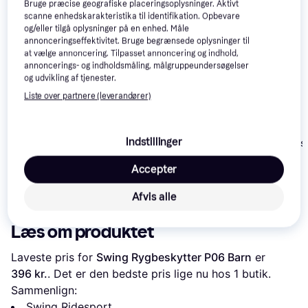
Bruge præcise geografiske placeringsoplysninger. Aktivt
scanne enhedskarakteristika til identifikation. Opbevare
og/eller tilgå oplysninger på en enhed. Måle
annonceringseffektivitet. Bruge begrænsede oplysninger til
at vælge annoncering. Tilpasset annoncering og indhold,
annoncerings- og indholdsmåling, målgruppeundersøgelser
og udvikling af tjenester.
Liste over partnere (leverandører)
Equipage
Swing Flexible Back
Waldhausen Swing
Indstillinger
Rygbeskyttelse
Protector for Children
Back Protector P07 -
P07
Black
Accepter
689 kr.
749 kr.
Eller 3 betalinger af
Eller 3 betalinger af
659 kr.
230 kr.
250 kr.
Afvis alle
Læs om produktet
Laveste pris for 
Swing Rygbeskytter P06 Barn
 er 
396 kr.
. Det er den bedste pris lige nu hos 1 butik.
Sammenlign:
Swing Ridesport