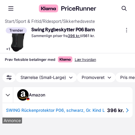
Start
/
Sport & Fritid
/
Ridesport
/
Sikkerhedsveste
Swing Rygbeskytter P06 Barn
Trender
Sammenlign priser fra
396 kr.
til
561 kr.
+
1
Prøv fleksible betalinger med
Lær hvordan
Størrelse (Small-Large)
Promoveret
Pris me
Amazon
396 kr.
SWING Rückenprotektor P06, schwarz, Gr. Kind L
Annonce