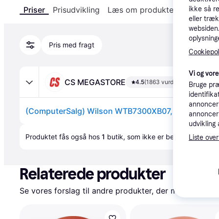
Priser
Prisudvikling
Læs om produktet
Specifika
ikke så r
eller træ
websiden. 
oplysninge
Pris med fragt
Cookiepoli
Vi og vor
CS MEGASTORE
4.5
(1863 vurderinger)
Bruge præ
identifik
annonceri
annonceri
udvikling 
Annonce
Produktet fås også hos 
1
butik
, som ikke er betalende kunde
Liste over
Relaterede produkter
Se vores forslag til andre produkter, der matcher dine