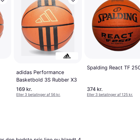
Spalding React TF 25
adidas Performance
Basketbold 3S Rubber X3
169 kr.
374 kr.
Eller 3 betalinger af 56 kr.
Eller 3 betalinger af 125 kr.
er den bedste pris lige nu blandt 
4