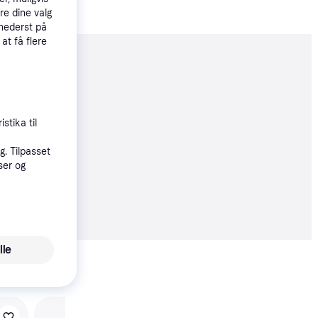
re dine valg
 nederst på
 at få flere
moveret
øbsgaranti
stika til
. Tilpasset
18 kr.
ser og
73 kr./md.
 alle priser
lle
Vis alle