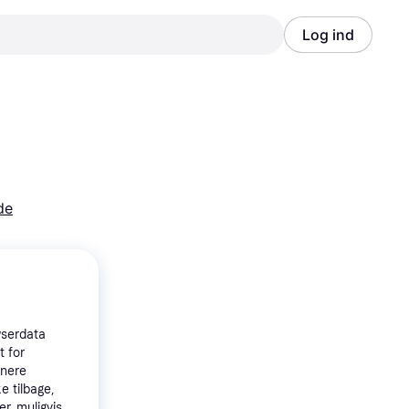
Log ind
Annonce
Annonce
de
wserdata
t for
tnere
e tilbage,
r, muligvis