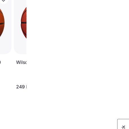
Spalding Silver Series
Basketball Ball
Wilson NBA Authentic
0
249 kr.
227 kr.