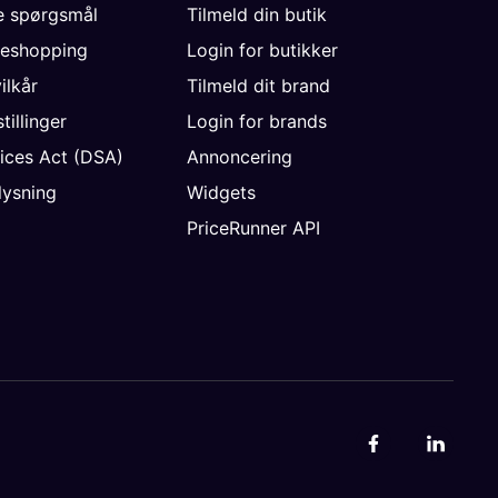
de spørgsmål
Tilmeld din butik
neshopping
Login for butikker
vilkår
Tilmeld dit brand
tillinger
Login for brands
vices Act (DSA)
Annoncering
ysning
Widgets
PriceRunner API