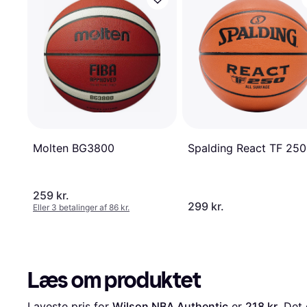
Spalding React TF 250
Molten BG3800
259 kr.
299 kr.
Eller 3 betalinger af 86 kr.
Læs om produktet
Laveste pris for 
Wilson NBA Authentic
 er 
218 kr.
 Det 