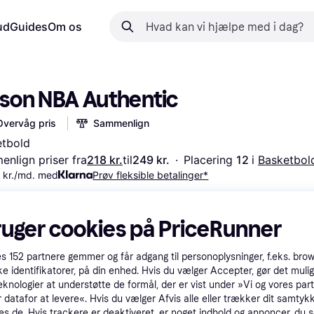
ud
Guides
Om os
lson NBA Authentic
Overvåg pris
Sammenlign
etbold
nlign priser fra
218 kr.
til
249 kr.
·
Placering 
12 
i 
Basketbol
 kr./md. med
Prøv fleksible betalinger*
ruger cookies på PriceRunner
es
152
partnere gemmer og får adgang til personoplysninger, f.eks. bro
ke identifikatorer, på din enhed. Hvis du vælger Accepter, gør det mulig
eknologier at understøtte de formål, der er vist under »Vi og vores par
 datafor at levere«. Hvis du vælger Afvis alle eller trækker dit samtykk
es de. Hvis trackere er deaktiveret, er noget indhold og annoncer, du se