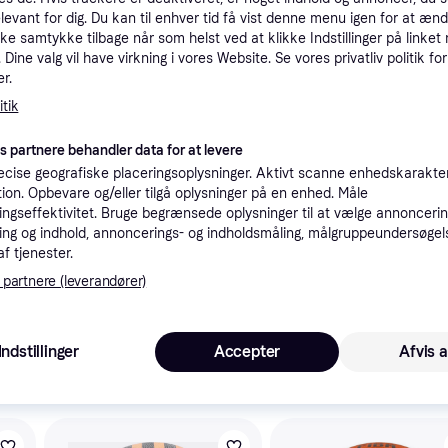
tioner
elevant for dig. Du kan til enhver tid få vist denne menu igen for at ænd
kke samtykke tilbage når som helst ved at klikke Indstillinger på linket
Dine valg vil have virkning i vores Website. Se vores privatliv politik for
r.
Pro
tik
es partnere behandler data for at levere
K
cise geografiske placeringsoplysninger. Aktivt scanne enhedskarakteri
ation. Opbevare og/eller tilgå oplysninger på en enhed. Måle
ngseffektivitet. Bruge begrænsede oplysninger til at vælge annoncering
2
(ComputerSalg) Wilson WTB7300XB07, Brun, Indendørs & udendørs, Mønster, 1 stk
Bestillingsvare
ng og indhold, annoncerings- og indholdsmåling, målgruppeundersøgel
Eller 
af tjenester.
 i denne kategori.
Vis
 partnere (leverandører)
Indstillinger
Accepter
Afvis a
 interesser.