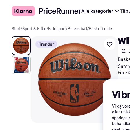
Alle kategorier
Tilb
Start
/
Sport & Fritid
/
Boldsport
/
Basketball
/
Basketbolde
Wi
Trender
Bask
Samme
Fra 73
Vi b
Vi og vor
eller unik
sporingst
behandler
deaktiver