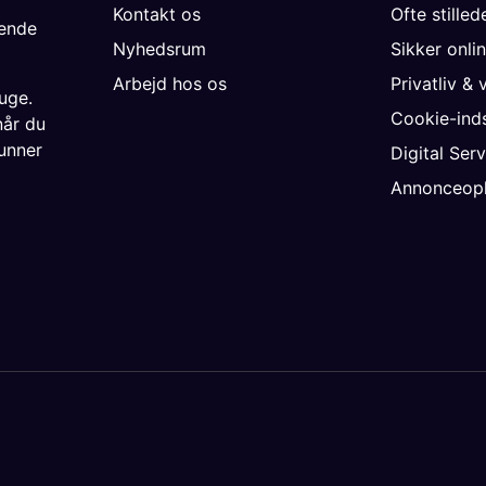
Kontakt os
Ofte stille
gende
Nyhedsrum
Sikker onli
Arbejd hos os
Privatliv & 
uge.
Cookie-inds
når du
unner
Digital Ser
Annonceopl