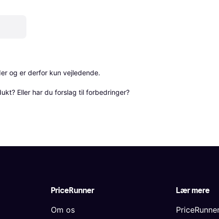
r og er derfor kun vejledende. 

? Eller har du forslag til forbedringer? 
PriceRunner
Lær mere
Om os
PriceRunne