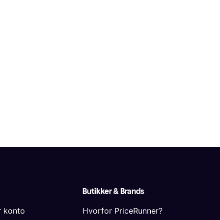
Butikker & Brands
r konto
Hvorfor PriceRunner?