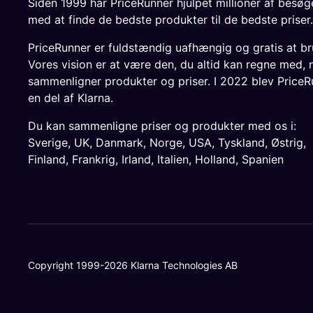
Siden 1999 har PriceRunner hjulpet millioner af besø
med at finde de bedste produkter til de bedste priser.
PriceRunner er fuldstændig uafhængig og gratis at br
Vores vision er at være den, du altid kan regne med, 
sammenligner produkter og priser. I 2022 blev PriceR
en del af Klarna.
Du kan sammenligne priser og produkter med os i:
Sverige
,
UK
,
Danmark
,
Norge
,
USA
,
Tyskland
,
Østrig
,
Finland
,
Frankrig
,
Irland
,
Italien
,
Holland
,
Spanien
Copyright 1999-2026 Klarna Technologies AB