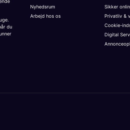
gende
Nyhedsrum
Sikker onli
Arbejd hos os
Privatliv & 
uge.
Cookie-inds
når du
unner
Digital Ser
Annonceopl