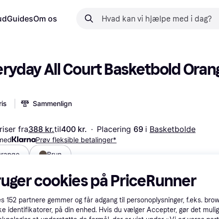
ud
Guides
Om os
eryday All Court Basketbold Orang
is
Sammenlign
iser fra
388 kr.
til
400 kr.
·
Placering 
69 
i 
Basketbolde
 med
Prøv fleksible betalinger*
range
Brun
ruger cookies på PriceRunner
es
152
partnere gemmer og får adgang til personoplysninger, f.eks. bro
ke identifikatorer, på din enhed. Hvis du vælger Accepter, gør det mulig