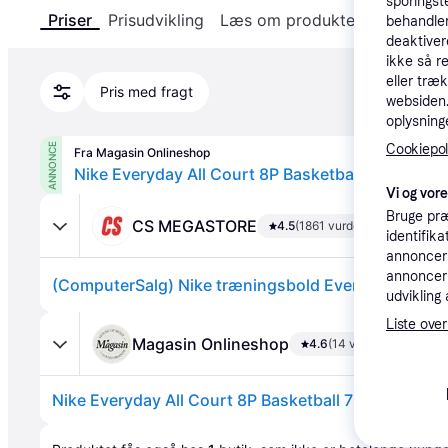
sporingst
Priser
Prisudvikling
Læs om produktet
Specifika
behandler
deaktiver
ikke så r
eller træ
Pris med fragt
websiden. 
oplysninge
ANNONCE
Cookiepoli
Fra Magasin Onlineshop
Vi og vor
Bruge præ
CS MEGASTORE
4.5
(1861 vurderinger)
identifik
annonceri
annonceri
udvikling 
Liste over
Magasin Onlineshop
4.6
(14 vurderinger)
Annonce