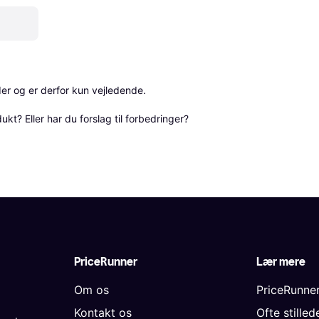
r og er derfor kun vejledende. 

? Eller har du forslag til forbedringer? 
PriceRunner
Lær mere
Om os
PriceRunne
Kontakt os
Ofte stille