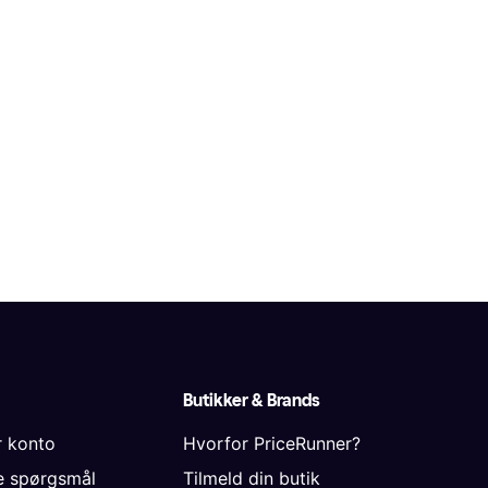
Butikker & Brands
r konto
Hvorfor PriceRunner?
de spørgsmål
Tilmeld din butik