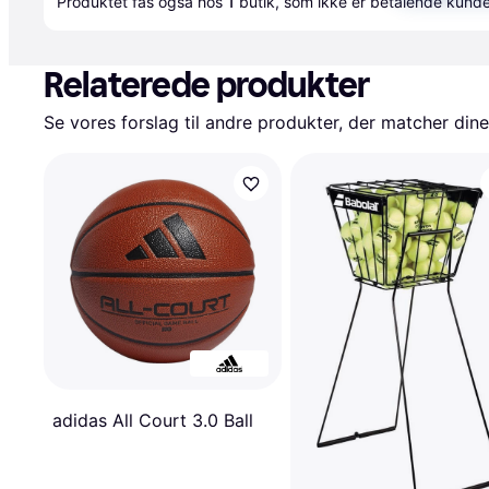
Produktet fås også hos 
1
butik
, som ikke er betalende kunde
Relaterede produkter
Se vores forslag til andre produkter, der matcher dine
adidas All Court 3.0 Ball