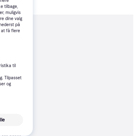
tnere
e tilbage,
r, muligvis
re dine valg
 nederst på
moveret
 at få flere
00 kr.
stika til
øbsgaranti
. Tilpasset
8 kr.
ser og
29 kr./md.
lle
0 kr.