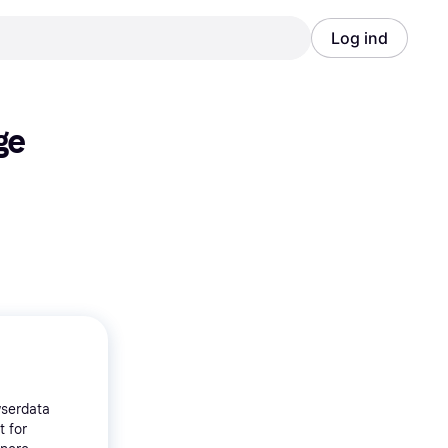
Log ind
Annonce
Annonce
e 
wserdata
t for