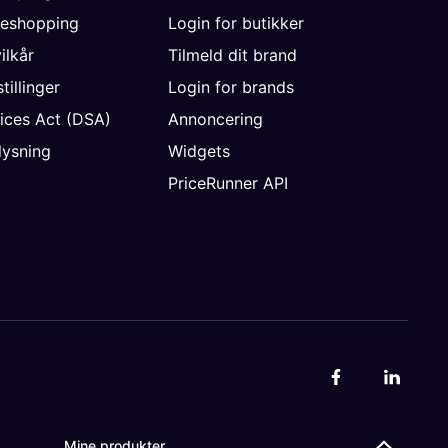
neshopping
Login for butikker
vilkår
Tilmeld dit brand
tillinger
Login for brands
vices Act (DSA)
Annoncering
ysning
Widgets
PriceRunner API
Mine produkter