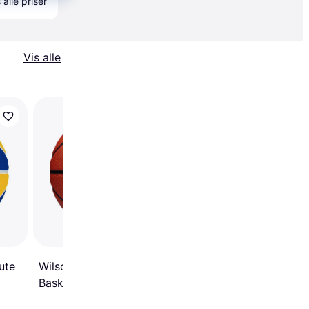
 alle priser
Vis alle
adidas Performance
Basketbold 3S Rubbe
ute
Wilson NBA Authentic
Basketball 7 pcs