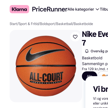
Alle kategorier
Tilb
Start
/
Sport & Fritid
/
Boldsport
/
Basketball
/
Basketbolde
Nike Ev
7
Overvåg pr
Basketbold
Sammenlign pr
Fra 129 kr./md.
Alle
O
Vi b
Vi og vor
eller unik