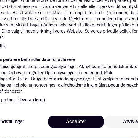
eknologier at understøtte de formål, der er vist under »Vi og vores par
tioner
 datafor at levere«. Hvis du vælger Afvis alle eller trækker dit samtykk
es de. Hvis trackere er deaktiveret, er noget indhold og annoncer, du se
elevant for dig. Du kan til enhver tid få vist denne menu igen for at ænd
kke samtykke tilbage når som helst ved at klikke Indstillinger på linket
Pro
Dine valg vil have virkning i vores Website. Se vores privatliv politik for
r.
tik
4
29 kr. fragt
,
1-2 dage
Nike Everyday All Court 8P Basketball 7 - Bolde Gummi hos Magasin.
es partnere behandler data for at levere
cise geografiske placeringsoplysninger. Aktivt scanne enhedskarakteri
K
ation. Opbevare og/eller tilgå oplysninger på en enhed. Måle
ngseffektivitet. Bruge begrænsede oplysninger til at vælge annoncering
38
ng og indhold, annoncerings- og indholdsmåling, målgruppeundersøgel
(ComputerSalg) Nike træningsbold Everyday All Court 8P N1004369-855 Orange str. 6
·
Laveste pris
Bestillingsvare
Eller 1
af tjenester.
 partnere (leverandører)
Indstillinger
Accepter
Afvis a
40
Nike Everyday All Court 8P Basketball 7 - Bolde Gummi hos Magasin.
29 kr. fragt
,
1-2 dage