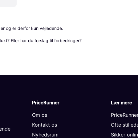
r og er derfor kun vejledende. 

? Eller har du forslag til forbedringer? 
PriceRunner
Lær mere
Om os
PriceRunne
Kontakt os
Ofte stille
gende
Nyhedsrum
Sikker onli