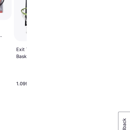
Basketballkurv
Exit Toys Galaxy
Basketball Hoop with
Dunk Rim and Net
233 kr.
1.099 kr.
Eller 3 betalinger af 78 kr.