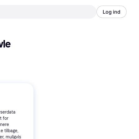
Log ind
Annonce
Annonce
le 
wserdata
t for
tnere
e tilbage,
r, muligvis