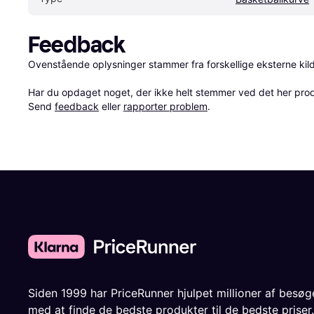
Feedback
Ovenstående oplysninger stammer fra forskellige eksterne kilde
Har du opdaget noget, der ikke helt stemmer ved det her produkt
Send 
feedback
 eller 
rapporter problem
.
Siden 1999 har PriceRunner hjulpet millioner af besø
med at finde de bedste produkter til de bedste priser.