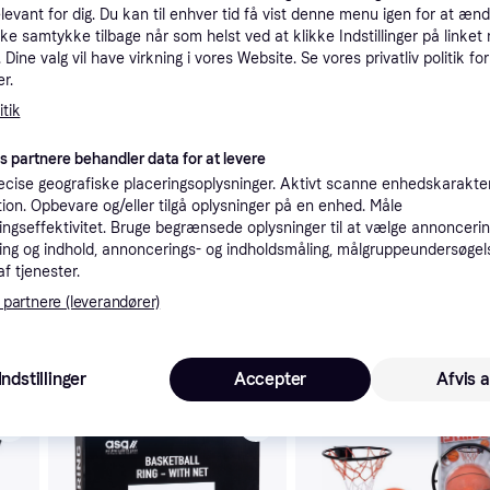
elevant for dig. Du kan til enhver tid få vist denne menu igen for at ænd
tioner
kke samtykke tilbage når som helst ved at klikke Indstillinger på linket
Dine valg vil have virkning i vores Website. Se vores privatliv politik for
r.
Pro
tik
es partnere behandler data for at levere
cise geografiske placeringsoplysninger. Aktivt scanne enhedskarakteri
ation. Opbevare og/eller tilgå oplysninger på en enhed. Måle
ngseffektivitet. Bruge begrænsede oplysninger til at vælge annoncering
28
Fri fragt
,
2-4 dage
ng og indhold, annoncerings- og indholdsmåling, målgruppeundersøgel
af tjenester.
 partnere (leverandører)
 interesser.
Indstillinger
Accepter
Afvis a