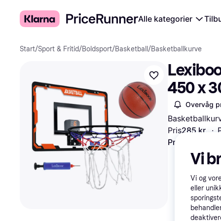
Alle kategorier
Tilb
Start
/
Sport & Fritid
/
Boldsport
/
Basketball
/
Basketballkurve
Lexiboo
450 x 
Overvåg pr
Basketballkur
Pris
285 kr.
·
Prøv fleksible
Vi b
Vi og vor
eller unik
sporingst
behandler
deaktiver