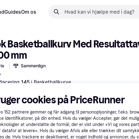
ud
Guides
Om os
k Basketballkurv Med Resultattav
300 mm
is
Sammenlign
v
Placering 
145 
i 
Basketballkurve
 betalinger med
Lær hvordan
ruger cookies på PriceRunner
es
152
partnere gemmer og får adgang til personoplysninger, f.eks. bro
ke identifikatorer, på din enhed. Hvis du vælger Accepter, gør det mulig
eknologier at understøtte de formål, der er vist under »Vi og vores par
 datafor at levere«. Hvis du vælger Afvis alle eller trækker dit samtykk
es de. Hvis trackere er deaktiveret, er noget indhold og annoncer, du se