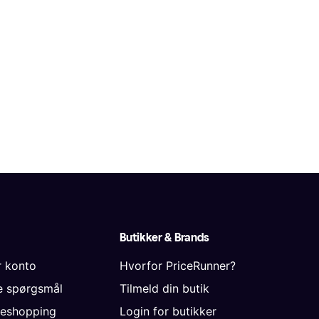
Butikker & Brands
r konto
Hvorfor PriceRunner?
de spørgsmål
Tilmeld din butik
neshopping
Login for butikker