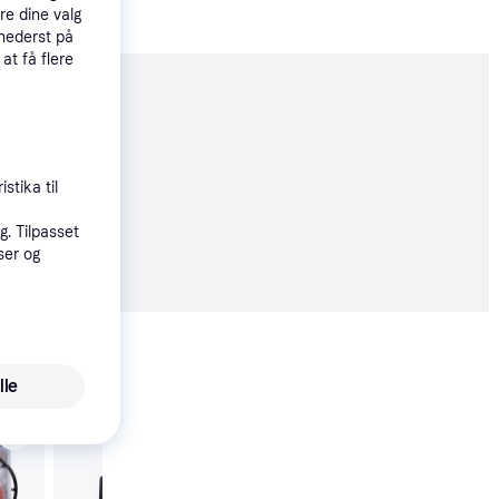
re dine valg
 nederst på
 at få flere
moveret
stika til
. Tilpasset
5 kr.
ser og
Vis alle
lle
SportMe Dørhængt