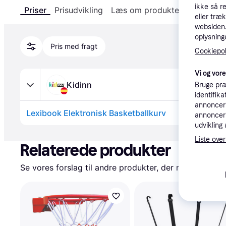
ikke så r
Priser
Prisudvikling
Læs om produktet
Specifika
eller træ
websiden. 
oplysninge
Pris med fragt
Cookiepoli
Vi og vor
Kidinn
Bruge præ
identifik
annonceri
Lexibook Elektronisk Basketballkurv
annonceri
udvikling 
Annonce
Liste over
Relaterede produkter
Se vores forslag til andre produkter, der matcher dine