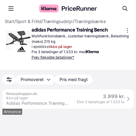
Start
/
Sport & Fritid
/
Træningsudstyr
/
Træningsbænke
adidas Performance Training Bench
Multifunktionsbænk, Justerbar træningsbænk, Belastning 
(maks) 215 kg
I øjeblikket
ikke på lager
Fra 3 betalinger af 1.333 kr. med
Prøv fleksible betalinger*
Promoveret
Pris med fragt
fitnessshoppen.dk
3.999 kr.
Ikke på lager
Eller 3 betalinger af 1.333 kr.
Adidas Performance Træningsbænk.
Annonce