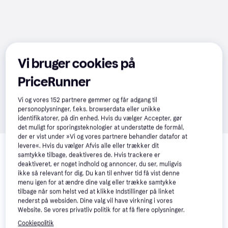
Vi bruger cookies på
PriceRunner
Vi og vores
152
partnere gemmer og får adgang til
personoplysninger, f.eks. browserdata eller unikke
identifikatorer, på din enhed. Hvis du vælger Accepter, gør
det muligt for sporingsteknologier at understøtte de formål,
der er vist under »Vi og vores partnere behandler datafor at
Relaterede produkter
levere«. Hvis du vælger Afvis alle eller trækker dit
samtykke tilbage, deaktiveres de. Hvis trackere er
Se vores forslag til andre produkter, der matcher dine 
deaktiveret, er noget indhold og annoncer, du ser, muligvis
interesser.
Vis alle
ikke så relevant for dig. Du kan til enhver tid få vist denne
menu igen for at ændre dine valg eller trække samtykke
tilbage når som helst ved at klikke Indstillinger på linket
Trender
Trender
nederst på websiden. Dine valg vil have virkning i vores
Website. Se vores privatliv politik for at få flere oplysninger.
Cookiepolitik