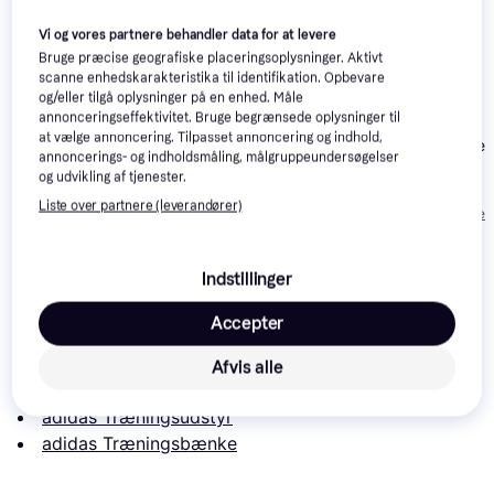
Vi og vores partnere behandler data for at levere
Bruge præcise geografiske placeringsoplysninger. Aktivt
scanne enhedskarakteristika til identifikation. Opbevare
Nohrd TriaTrainer
og/eller tilgå oplysninger på en enhed. Måle
Folding Training Bench
annonceringseffektivitet. Bruge begrænsede oplysninger til
Gymstick Utility Bench
at vælge annoncering. Tilpasset annoncering og indhold,
HMS Exercise 
annoncerings- og indholdsmåling, målgruppeundersøgelser
LS1203
og udvikling af tjenester.
661 kr.
Liste over partnere (leverandører)
Eller 3 betalinger 
1.334 kr.
3.969 kr.
220 kr.
Indstillinger
Læs om produktet
Accepter
Laveste pris for 
adidas Performance Training Bench
 er 
-
. Det er den bedste pris lige nu hos 1 butik.
Afvis alle
Sammenlign:
adidas Træningsudstyr
adidas Træningsbænke