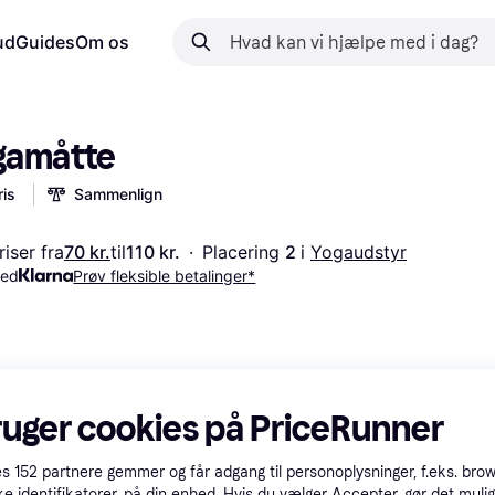
ud
Guides
Om os
gamåtte
is
Sammenlign
iser fra
70 kr.
til
110 kr.
·
Placering 
2 
i 
Yogaudstyr
med
Prøv fleksible betalinger*
ruger cookies på PriceRunner
es
152
partnere gemmer og får adgang til personoplysninger, f.eks. bro
ke identifikatorer, på din enhed. Hvis du vælger Accepter, gør det mulig