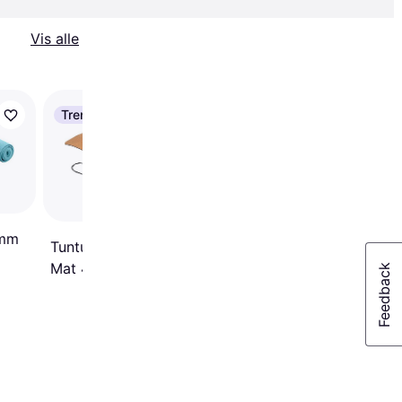
Vis alle
Trender
Casall Yogamåtte
Position 4mm
7mm
Tunturi Cork TPE Yoga
Mat 4mm