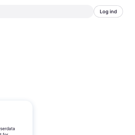
Log ind
Annonce
Annonce
wserdata
t for