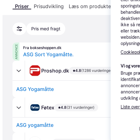
Priser
Prisudvikling
Læs om produktet
Specifika
sporingst
behandler
deaktiver
ikke så r
Pris med fragt
eller træ
websiden. 
oplysninge
ANNONCE
Fra bokseshoppen.dk
Cookiepoli
ASG Sort Yogamåtte.
Vi og vor
Proshop.dk
4.8
(1286 vurderinger)
Bruge præ
identifik
annonceri
ASG Yogamåtte
annonceri
udvikling 
Føtex
Liste over
4.8
(31 vurderinger)
ASG yogamåtte