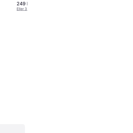
249 kr.
349 kr.
Eller 3 betalinger af 83 kr.