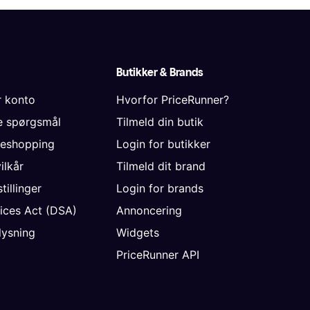
Butikker & Brands
r konto
Hvorfor PriceRunner?
de spørgsmål
Tilmeld din butik
neshopping
Login for butikker
vilkår
Tilmeld dit brand
tillinger
Login for brands
vices Act (DSA)
Annoncering
ysning
Widgets
PriceRunner API