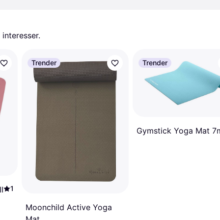
 interesser.
Trender
Trender
Gymstick Yoga Mat 
1
I
Moonchild Active Yoga
Mat