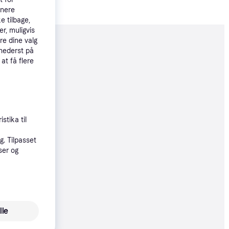
tnere
e tilbage,
r, muligvis
re dine valg
moveret
 nederst på
 at få flere
99 kr.
 33 kr./md.
øbsgaranti
stika til
70 kr.
. Tilpasset
ser og
23 kr./md.
øbsgaranti
99 kr.
lle