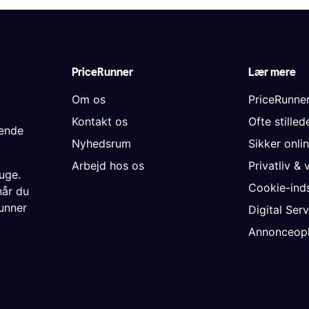
PriceRunner
Lær mere
Om os
PriceRunne
Kontakt os
Ofte stille
gende
Nyhedsrum
Sikker onli
Arbejd hos os
Privatliv & 
uge.
Cookie-inds
når du
unner
Digital Ser
Annonceopl