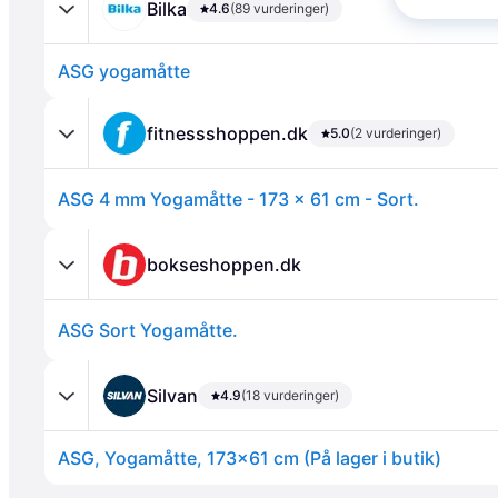
Bilka
4.6
(89 vurderinger)
ASG yogamåtte
fitnessshoppen.dk
5.0
(2 vurderinger)
ASG 4 mm Yogamåtte - 173 x 61 cm - Sort.
Annonce
bokseshoppen.dk
ASG Sort Yogamåtte.
Silvan
4.9
(18 vurderinger)
ASG, Yogamåtte, 173x61 cm (På lager i butik)
Annonce