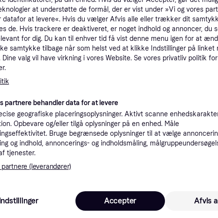
tioner
eknologier at understøtte de formål, der er vist under »Vi og vores par
 datafor at levere«. Hvis du vælger Afvis alle eller trækker dit samtykk
es de. Hvis trackere er deaktiveret, er noget indhold og annoncer, du se
elevant for dig. Du kan til enhver tid få vist denne menu igen for at ænd
Pro
kke samtykke tilbage når som helst ved at klikke Indstillinger på linket
Dine valg vil have virkning i vores Website. Se vores privatliv politik for
r.
59 kr. fragt
,
1-3 dage
tik
Eller
es partnere behandler data for at levere
K
cise geografiske placeringsoplysninger. Aktivt scanne enhedskarakteri
ation. Opbevare og/eller tilgå oplysninger på en enhed. Måle
ngseffektivitet. Bruge begrænsede oplysninger til at vælge annoncering
·
Laveste pris
39 kr. fragt
,
4-5 dage
ng og indhold, annoncerings- og indholdsmåling, målgruppeundersøgel
Eller 
af tjenester.
 partnere (leverandører)
K
49 kr. fragt
,
3 dage
Indstillinger
Accepter
Afvis a