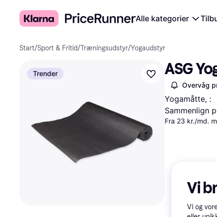
Alle kategorier
Tilb
Start
/
Sport & Fritid
/
Træningsudstyr
/
Yogaudstyr
ASG Yo
Trender
Overvåg pr
Yogamåtte, :
Sammenlign pr
Fra 23 kr./md. 
Vi b
Vi og vor
eller unik