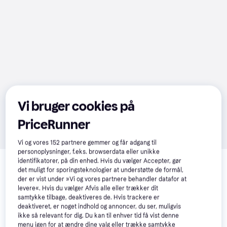
Vi bruger cookies på
PriceRunner
Vi og vores
152
partnere gemmer og får adgang til
personoplysninger, f.eks. browserdata eller unikke
Relaterede produkter
identifikatorer, på din enhed. Hvis du vælger Accepter, gør
det muligt for sporingsteknologier at understøtte de formål,
Se vores forslag til andre produkter, der matcher dine 
der er vist under »Vi og vores partnere behandler datafor at
interesser.
Vis alle
levere«. Hvis du vælger Afvis alle eller trækker dit
samtykke tilbage, deaktiveres de. Hvis trackere er
deaktiveret, er noget indhold og annoncer, du ser, muligvis
ikke så relevant for dig. Du kan til enhver tid få vist denne
menu igen for at ændre dine valg eller trække samtykke