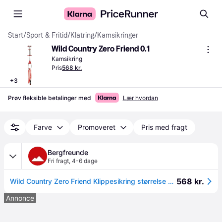
Start
/
Sport & Fritid
/
Klatring
/
Kamsikringer
Wild Country Zero Friend 0.1
Kamsikring
Pris
568 kr.
+
3
Prøv fleksible betalinger med
Lær hvordan
Farve
Promoveret
Pris med fragt
Bergfreunde
Fri fragt
,
4-6 dage
568 kr.
Wild Country Zero Friend Klippesikring størrelse 0,1 farve red
Annonce