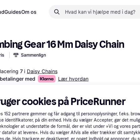
ud
Guides
Om os
imbing Gear 16 Mm Daisy Chain
is
Sammenlign
lacering 
7 
i 
Daisy Chains
 betalinger med
Lær hvordan
ruger cookies på PriceRunner
es
152
partnere gemmer og får adgang til personoplysninger, f.eks. bro
ke identifikatorer, på din enhed. Hvis du vælger Accepter, gør det mulig
eknologier at understøtte de formål, der er vist under »Vi og vores par
 datafor at levere«. Hvis du vælger Afvis alle eller trækker dit samtykk
es de. Hvis trackere er deaktiveret, er noget indhold og annoncer, du se