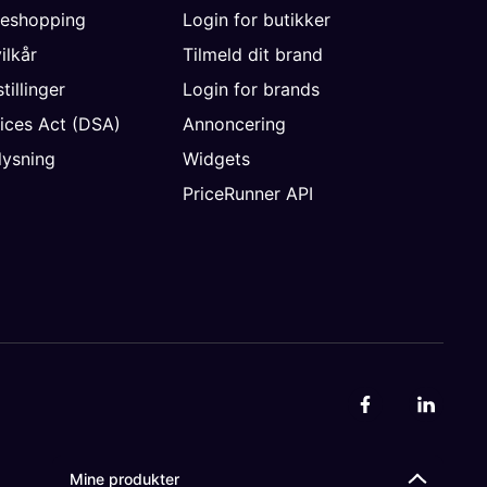
neshopping
Login for butikker
vilkår
Tilmeld dit brand
tillinger
Login for brands
vices Act (DSA)
Annoncering
ysning
Widgets
PriceRunner API
Mine produkter