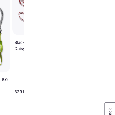
Daisy Chain 12mm 1
Black Diamond Dynex
Daisy Chain 12mm 115cm
 6.0
329 kr.
342 kr.