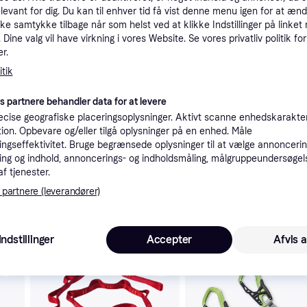
elevant for dig. Du kan til enhver tid få vist denne menu igen for at ænd
tioner
kke samtykke tilbage når som helst ved at klikke Indstillinger på linket
Dine valg vil have virkning i vores Website. Se vores privatliv politik for
r.
Pro
tik
es partnere behandler data for at levere
cise geografiske placeringsoplysninger. Aktivt scanne enhedskarakteri
ation. Opbevare og/eller tilgå oplysninger på en enhed. Måle
ngseffektivitet. Bruge begrænsede oplysninger til at vælge annoncering
1
Fri fragt
,
2-4 dage
ng og indhold, annoncerings- og indholdsmåling, målgruppeundersøgel
af tjenester.
 partnere (leverandører)
 interesser.
Indstillinger
Accepter
Afvis a