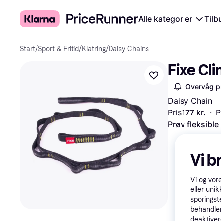
Alle kategorier
Tilb
Start
/
Sport & Fritid
/
Klatring
/
Daisy Chains
Fixe Cl
Overvåg pr
Daisy Chain
Pris
177 kr.
·
P
Prøv fleksible
Vi b
Vi og vor
eller unik
sporingst
behandler
deaktiver