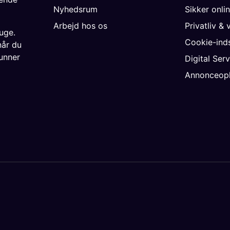
Nyhedsrum
Sikker onli
Arbejd hos os
Privatliv & 
uge.
Cookie-inds
når du
unner
Digital Ser
Annonceopl