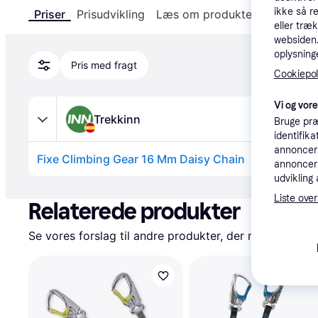
ikke så r
Priser
Prisudvikling
Læs om produktet
Specifika
eller træ
websiden. 
oplysninge
Pris med fragt
Cookiepoli
Vi og vor
Trekkinn
Bruge præ
identifik
annonceri
Fixe Climbing Gear 16 Mm Daisy Chain
annonceri
udvikling 
Annonce
Liste over
Relaterede produkter
Se vores forslag til andre produkter, der matcher dine