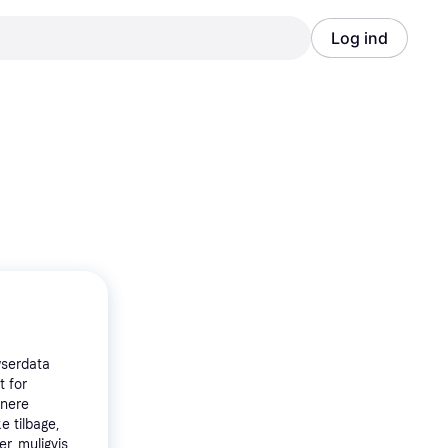
Log ind
Annonce
Annonce
wserdata
t for
tnere
e tilbage,
r, muligvis