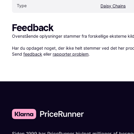
Type
Daisy Chains
Feedback
Ovenstående oplysninger stammer fra forskellige eksterne kilde
Har du opdaget noget, der ikke helt stemmer ved det her produkt
Send 
feedback
 eller 
rapporter problem
.
Siden 1999 har PriceRunner hjulpet millioner af besø