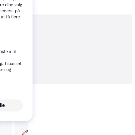
re dine valg
 nederst på
 at få flere
moveret
stika til
. Tilpasset
77 kr.
ser og
Vis alle
lle
Black Diamond Dyne