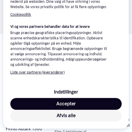
nederst på websiden. Dine valg vil have virkning i vores
Website. Se vores privatliv politik for at få flere oplysninger.
Cookiepolitik
Vi og vores partnere behandler data for at levere
Bruge præcise geografiske placeringsoplysninger. Aktivt
Relaterede produkter
scanne enhedskarakteristika til identifikation. Opbevare
og/eller tilgå oplysninger på en enhed. Måle
Se vores forslag til andre produkter, der matcher dine 
annonceringseffektivitet. Bruge begrænsede oplysninger til
interesser.
Vis alle
at vælge annoncering. Tilpasset annoncering og indhold,
annoncerings- og indholdsmåling, målgruppeundersøgelser
og udvikling af tjenester.
Trender
Liste over partnere (leverandører)
Indstillinger
Accepter
Afvis alle
HMS Tytan 12
Hammer Autar
Power Station
4.038 kr.
Finnlo Autark 1500
Eller 3 betalinger af