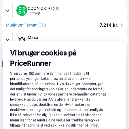
CDON DK
1.0
(1)
Fri fragt
7.214 kr.
Multigym Ferrum TX3
Maxa
499 kr. fragt
Vi bruger cookies på
7.619 kr.
Hammer Sport Ferrum TX3, Multigym.
PriceRunner
Annonce
Vi og vores
152
partnere gemmer og får adgang til
personoplysninger, f.eks. browserdata eller unikke
identifikatorer, på din enhed. Hvis du vælger Accepter, gør
det muligt for sporingsteknologier at understøtte de formål,
der er vist under »Vi og vores partnere behandler datafor at
levere«. Hvis du vælger Afvis alle eller trækker dit
samtykke tilbage, deaktiveres de. Hvis trackere er
deaktiveret, er noget indhold og annoncer, du ser, muligvis
ikke så relevant for dig. Du kan til enhver tid få vist denne
menu igen for at ændre dine valg eller trække samtykke
tilbage når som helst ved at klikke Indstillinger på linket