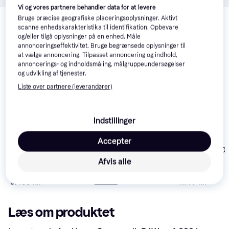
Vi og vores partnere behandler data for at levere
Relaterede produkter
Bruge præcise geografiske placeringsoplysninger. Aktivt
scanne enhedskarakteristika til identifikation. Opbevare
Se vores forslag til andre produkter, der matcher dine 
og/eller tilgå oplysninger på en enhed. Måle
interesser.
Vis alle
annonceringseffektivitet. Bruge begrænsede oplysninger til
at vælge annoncering. Tilpasset annoncering og indhold,
annoncerings- og indholdsmåling, målgruppeundersøgelser
og udvikling af tjenester.
Liste over partnere (leverandører)
Indstillinger
ODIN T750 Treadmill
Accepter
Titan Life T36
Titan Life T80 
Treadmill
Afvis alle
5.063 kr.
Eller 3 betalinger af
9.499 kr.
7.777 kr.
1.688 kr.
Læs om produktet