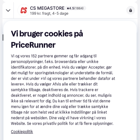
CS MEGASTORE
4.5
(1864)
199 kr. fragt
,
4-5 dage
3.194 kr.
(ComputerSalg) Urevo Spacewalk E4W elektrisk løbebånd
Eller 3 betalinger af 1.065 kr.
Vi bruger cookies på
Annonce
PriceRunner
Vi og vores
152
partnere gemmer og får adgang til
personoplysninger, f.eks. browserdata eller unikke
identifikatorer, på din enhed. Hvis du vælger Accepter, gør
det muligt for sporingsteknologier at understøtte de formål,
der er vist under »Vi og vores partnere behandler datafor at
levere«. Hvis du vælger Afvis alle eller trækker dit
samtykke tilbage, deaktiveres de. Hvis trackere er
deaktiveret, er noget indhold og annoncer, du ser, muligvis
ikke så relevant for dig. Du kan til enhver tid få vist denne
menu igen for at ændre dine valg eller trække samtykke
tilbage når som helst ved at klikke Indstillinger på linket
nederst på websiden. Dine valg vil have virkning i vores
Website. Se vores privatliv politik for at få flere oplysninger.
Cookiepolitik