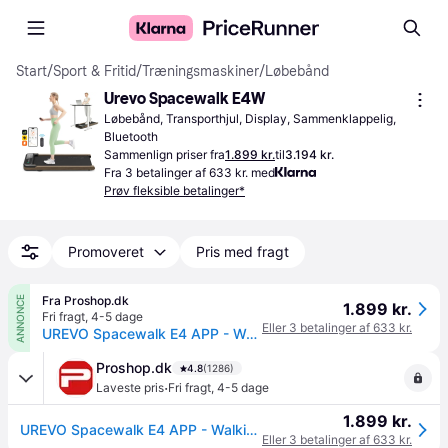
Start
/
Sport & Fritid
/
Træningsmaskiner
/
Løbebånd
Urevo Spacewalk E4W
Løbebånd, Transporthjul, Display, Sammenklappelig, 
Bluetooth
Sammenlign priser fra
1.899 kr.
til
3.194 kr.
Fra 3 betalinger af 633 kr. med
Prøv fleksible betalinger*
Promoveret
Pris med fragt
Fra Proshop.dk
ANNONCE
1.899 kr.
Fri fragt
,
4-5 dage
Eller 3 betalinger af 633 kr.
UREVO Spacewalk E4 APP - Walking Treadmill
Proshop.dk
4.8
(1286)
·
Laveste pris
Fri fragt
,
4-5 dage
1.899 kr.
UREVO Spacewalk E4 APP - Walking Treadmill
Eller 3 betalinger af 633 kr.