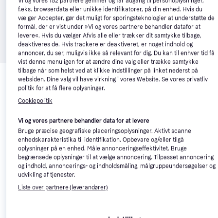
Vi og vores
152
partnere gemmer og får adgang til personoplysninger,
f.eks. browserdata eller unikke identifikatorer, på din enhed. Hvis du
vælger Accepter, gør det muligt for sporingsteknologier at understøtte de
formål, der er vist under »Vi og vores partnere behandler datafor at
levere«. Hvis du vælger Afvis alle eller trækker dit samtykke tilbage,
deaktiveres de. Hvis trackere er deaktiveret, er noget indhold og
annoncer, du ser, muligvis ikke så relevant for dig. Du kan til enhver tid få
vist denne menu igen for at ændre dine valg eller trække samtykke
Relaterede produkter
tilbage når som helst ved at klikke Indstillinger på linket nederst på
websiden. Dine valg vil have virkning i vores Website. Se vores privatliv
Se vores forslag til andre produkter, der matcher dine 
politik for at få flere oplysninger.
interesser.
Vis alle
Cookiepolitik
Vi og vores partnere behandler data for at levere
Trender
Bruge præcise geografiske placeringsoplysninger. Aktivt scanne
enhedskarakteristika til identifikation. Opbevare og/eller tilgå
oplysninger på en enhed. Måle annonceringseffektivitet. Bruge
begrænsede oplysninger til at vælge annoncering. Tilpasset annoncering
og indhold, annoncerings- og indholdsmåling, målgruppeundersøgelser og
udvikling af tjenester.
Liste over partnere (leverandører)
TriStar MX-48
Kenwood
4.4
Kenwood
4.4