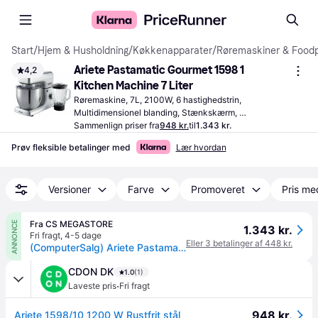
Start
/
Hjem & Husholdning
/
Køkkenapparater
/
Røremaskiner & Food
Ariete Pastamatic Gourmet 1598 1 
4,2
Kitchen Machine 7 Liter
Røremaskine, 7L, 2100W, 6 hastighedstrin, 
Multidimensionel blanding, Stænkskærm, 
Turbo-/pulsfunktion, Inkl. Piskeindsats, Dejkrog, 
Sammenlign priser fra
948 kr.
til
1.343 kr.
Fladblander
Prøv fleksible betalinger med
Lær hvordan
Versioner
Farve
Promoveret
Pris me
Fra CS MEGASTORE
ANNONCE
1.343 kr.
Fri fragt
,
4-5 dage
Eller 3 betalinger af 448 kr.
(ComputerSalg) Ariete Pastamatic Gourmet 1598/1 - Køkkenmaskine - 2100 W
CDON DK
1.0
(1)
·
Laveste pris
Fri fragt
948 kr.
Ariete 1598/10 1200 W Rustfrit stål