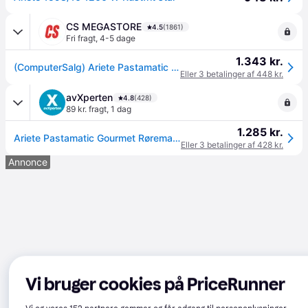
CS MEGASTORE
4.5
(1861)
Fri fragt
,
4-5 dage
1.343 kr.
(ComputerSalg) Ariete Pastamatic Gourmet 1598/1 - Køkkenmaskine - 2100 W
Eller 3 betalinger af 448 kr.
avXperten
4.8
(428)
89 kr. fragt
,
1 dag
1.285 kr.
Ariete Pastamatic Gourmet Røremaskine med blender (7L)
Eller 3 betalinger af 428 kr.
Annonce
Vi bruger cookies på PriceRunner