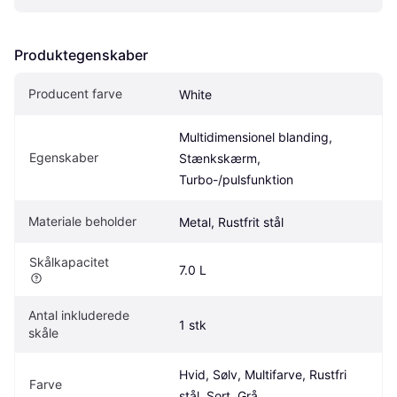
Produktegenskaber
Producent farve
White
Multidimensionel blanding, 
Egenskaber
Stænkskærm, 
Turbo-/pulsfunktion
Materiale beholder
Metal, Rustfrit stål
Skålkapacitet
7.0 L
Antal inkluderede 
1 stk
skåle
Hvid, Sølv, Multifarve, Rustfri 
Farve
stål, Sort, Grå