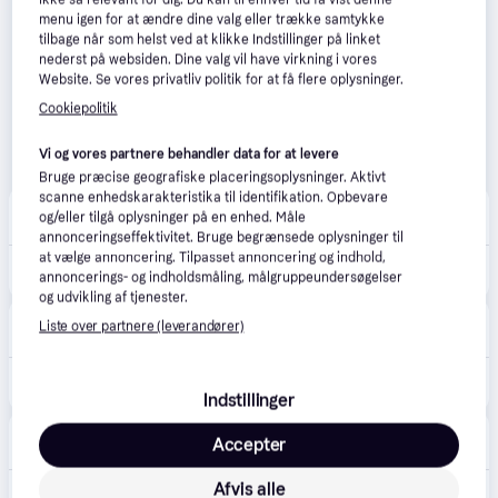
menu igen for at ændre dine valg eller trække samtykke
tilbage når som helst ved at klikke Indstillinger på linket
nederst på websiden. Dine valg vil have virkning i vores
Website. Se vores privatliv politik for at få flere oplysninger.
Cookiepolitik
Vi og vores partnere behandler data for at levere
Bruge præcise geografiske placeringsoplysninger. Aktivt
scanne enhedskarakteristika til identifikation. Opbevare
KitchenLivingDining
31. aug.
og/eller tilgå oplysninger på en enhed. Måle
39 kr. fragt
,
1-3 dage
annonceringseffektivitet. Bruge begrænsede oplysninger til
at vælge annoncering. Tilpasset annoncering og indhold,
220 kr.
Soehnle Style Sense Compact 300 Personvægt - Skifergrå - Glas
330 kr.
annoncerings- og indholdsmåling, målgruppeundersøgelser
og udvikling af tjenester.
Imerco
5.0
(13)
Liste over partnere (leverandører)
39 kr. fragt
,
3-6 dage
330 kr.
Soehnle Personvægt - Max 180 kg - Målepræcision 100 g - Skifergrå
Indstillinger
Erling Christensen Møbler
Accepter
49 kr. fragt
,
2-3 dage
Afvis alle
330 kr.
Soehnle Style Sense Compact 300 personvægt - Grå