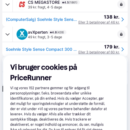
CS MEGASTORE
4.5
(1861)
39 kr. fragt
,
4-5 dage
138 kr.
(ComputerSalg) Soehnle Style Sense Compact 300 - Badevægte - skifer
Eller 3 betalinger af 46 kr.
avXperten
4.8
(428)
49 kr. fragt
,
3-5 dage
179 kr.
Soehnle Style Sense Compact 300 Badevægt - Maks 180kg - Sort
Eller 3 betalinger af 60 kr.
RikkiTikkiShop
Vi bruger cookies på
49 kr. fragt
,
2-5 dage
PriceRunner
190 kr.
Style Sense Compact 300 Personvægt Grå
Vi og vores
152
partnere gemmer og får adgang til
Annonce
personoplysninger, f.eks. browserdata eller unikke
identifikatorer, på din enhed. Hvis du vælger Accepter, gør
det muligt for sporingsteknologier at understøtte de formål,
der er vist under »Vi og vores partnere behandler datafor at
levere«. Hvis du vælger Afvis alle eller trækker dit
samtykke tilbage, deaktiveres de. Hvis trackere er
deaktiveret, er noget indhold og annoncer, du ser, muligvis
ikke så relevant for dig. Du kan til enhver tid få vist denne