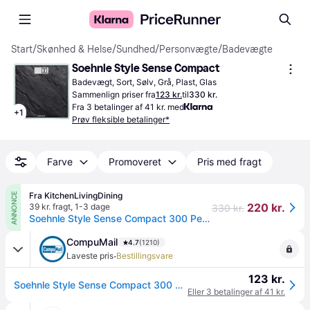
Start
/
Skønhed & Helse
/
Sundhed
/
Personvægte
/
Badevægte
Soehnle Style Sense Compact
Badevægt, Sort, Sølv, Grå, Plast, Glas
Sammenlign priser fra
123 kr.
til
330 kr.
Fra 3 betalinger af 41 kr. med
+
1
Prøv fleksible betalinger*
Farve
Promoveret
Pris med fragt
Fra KitchenLivingDining
ANNONCE
220 kr.
39 kr. fragt
,
1-3 dage
330 kr.
Soehnle Style Sense Compact 300 Personvægt - Skifergrå - Glas
CompuMail
4.7
(1210)
·
Laveste pris
Bestillingsvare
123 kr.
Soehnle Style Sense Compact 300 Badevægt Sort --> På fjernlager, levevering hos dig 20-08-2026
Eller 3 betalinger af 41 kr.