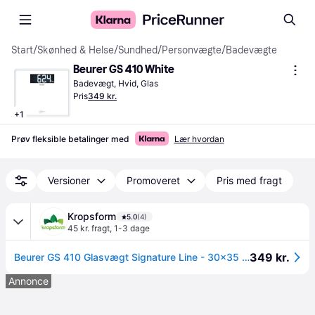
Start
/
Skønhed & Helse
/
Sundhed
/
Personvægte
/
Badevægte
Beurer GS 410 White
Badevægt, Hvid, Glas
Pris
349 kr.
+
1
Prøv fleksible betalinger med
Lær hvordan
Versioner
Promoveret
Pris med fragt
Kropsform
5.0
(4)
45 kr. fragt
,
1-3 dage
349 kr.
Beurer GS 410 Glasvægt Signature Line - 30x35 cm. - Sort
Annonce