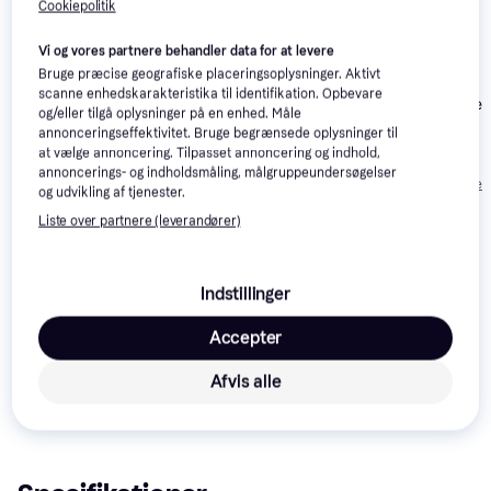
Cookiepolitik
Vi og vores partnere behandler data for at levere
Bruge præcise geografiske placeringsoplysninger. Aktivt
scanne enhedskarakteristika til identifikation. Opbevare
Esperanza Aer
Beurer GS 400
4.7
og/eller tilgå oplysninger på en enhed. Måle
EBS002K
White
annonceringseffektivitet. Bruge begrænsede oplysninger til
Jata P111
at vælge annoncering. Tilpasset annoncering og indhold,
210 kr.
165 kr.
46 kr.
annoncerings- og indholdsmåling, målgruppeundersøgelser
Eller 3 betalinger af 70 kr.
Eller 3 betalinger af 55 kr.
Eller 3 betalinger 
og udvikling af tjenester.
Liste over partnere (leverandører)
Læs om produktet
Laveste pris for 
Beurer GS 410 White
 er 
349 kr.
. Det er 
Indstillinger
den bedste pris lige nu hos 1 butik.
Accepter
Sammenlign:
Beurer Personvægte
Afvis alle
Beurer Badevægte