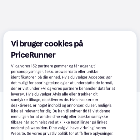
Vi bruger cookies på
PriceRunner
Vi og vores
152
partnere gemmer og får adgang til
personoplysninger, f.eks. browserdata eller unikke
identifikatorer, på din enhed. Hvis du vælger Accepter, gør
det muligt for sporingsteknologier at understøtte de formål,
der er vist under »Vi og vores partnere behandler datafor at
Relaterede produkter
levere«. Hvis du vælger Afvis alle eller trækker dit
samtykke tilbage, deaktiveres de. Hvis trackere er
deaktiveret, er noget indhold og annoncer, du ser, muligvis
Se vores forslag til andre produkter, der matcher dine 
ikke så relevant for dig. Du kan til enhver tid få vist denne
interesser.
Vis alle
menu igen for at ændre dine valg eller trække samtykke
tilbage når som helst ved at klikke Indstillinger på linket
nederst på websiden. Dine valg vil have virkning i vores
Trender
Website. Se vores privatliv politik for at få flere oplysninger.