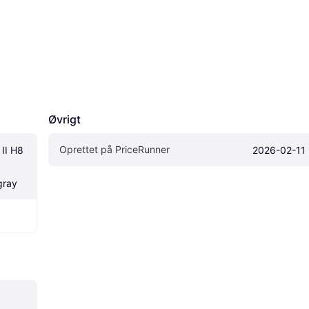
Øvrigt
Oprettet på PriceRunner
I H8 
2026-02-11
gray