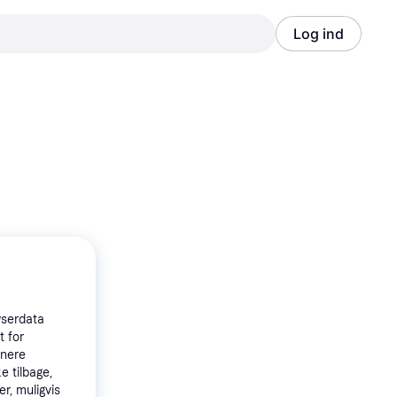
Log ind
Annonce
Annonce
wserdata
t for
tnere
e tilbage,
r, muligvis