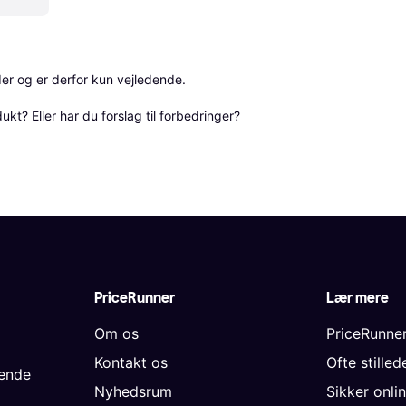
r og er derfor kun vejledende. 

? Eller har du forslag til forbedringer? 
PriceRunner
Lær mere
Om os
PriceRunne
Kontakt os
Ofte stille
gende
Nyhedsrum
Sikker onli