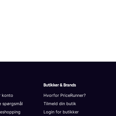
Butikker & Brands
r konto
Hvorfor PriceRunner?
de spørgsmål
Tilmeld din butik
neshopping
Login for butikker