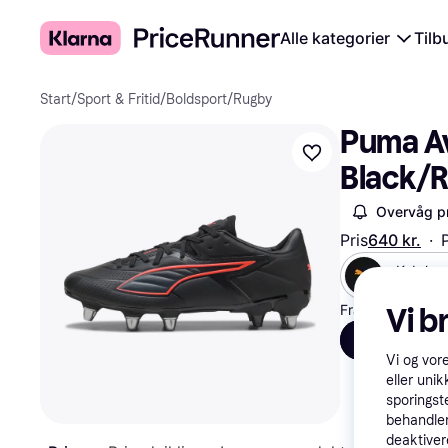
Alle kategorier
Tilb
Start
/
Sport & Fritid
/
Boldsport
/
Rugby
Puma Av
Black/
Overvåg pr
Pris
640 kr.
·
Køb hos
Puma
Fra 213 kr./md.
Vi b
Alle
S
Vi og vor
eller unik
sporingst
behandler
deaktiver