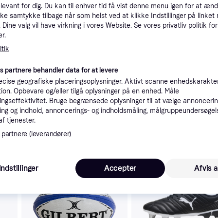
tioner
elevant for dig. Du kan til enhver tid få vist denne menu igen for at ænd
kke samtykke tilbage når som helst ved at klikke Indstillinger på linket
Dine valg vil have virkning i vores Website. Se vores privatliv politik for
r.
Pro
tik
es partnere behandler data for at levere
cise geografiske placeringsoplysninger. Aktivt scanne enhedskarakteri
ation. Opbevare og/eller tilgå oplysninger på en enhed. Måle
64
ngseffektivitet. Bruge begrænsede oplysninger til at vælge annoncering
PUMA Avant PRO II H8 Rugby Boots Men, Shoes, Black/Red/Strongray, 40
Fri fragt
Eller 2
ng og indhold, annoncerings- og indholdsmåling, målgruppeundersøgel
af tjenester.
 partnere (leverandører)
 interesser.
Indstillinger
Accepter
Afvis a
-50 kr.