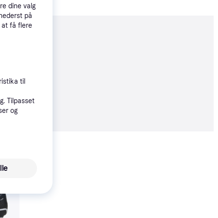
re dine valg
 nederst på
 at få flere
moveret
stika til
0 kr.
. Tilpasset
13 kr./md.
ser og
Vis alle
lle