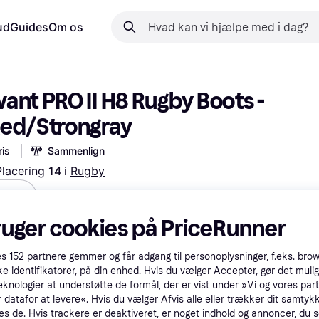
ud
Guides
Om os
ant PRO II H8 Rugby Boots - 
Red/Strongray
is
Sammenlign
Placering 
14 
i 
Rugby
 
 med
Prøv fleksible betalinger*
ruger cookies på PriceRunner
ort
es
152
partnere gemmer og får adgang til personoplysninger, f.eks. bro
ke identifikatorer, på din enhed. Hvis du vælger Accepter, gør det mulig
eknologier at understøtte de formål, der er vist under »Vi og vores par
 datafor at levere«. Hvis du vælger Afvis alle eller trækker dit samtykk
es de. Hvis trackere er deaktiveret, er noget indhold og annoncer, du se