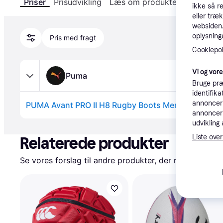
Priser
Prisudvikling
Læs om produktet
Specifika
ikke så r
eller træ
websiden. 
oplysninge
Pris med fragt
Cookiepoli
Vi og vor
Puma
Bruge præ
identifik
annonceri
annonceri
Annonce
udvikling 
Liste over
Relaterede produkter
Se vores forslag til andre produkter, der matcher dine