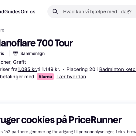
ud
Guides
Om os
re
anoflare 700 Tour
is
Sammenlign
cher, Grafit
iser fra
1.085 kr.
til
1.149 kr.
·
Placering 
20 
i 
Badminton ketc
 betalinger med
Lær hvordan
ruger cookies på PriceRunner
es
152
partnere gemmer og får adgang til personoplysninger, f.eks. bro