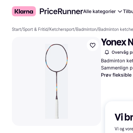
Alle kategorier
Tilb
Start
/
Sport & Fritid
/
Ketchersport
/
Badminton
/
Badminton ketche
Yonex N
Overvåg pr
Badminton ket
Sammenlign pr
Prøv fleksible
Vi b
Vi og vor