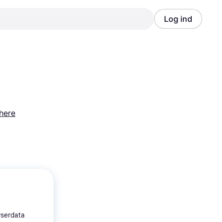
Log ind
Annonce
Annonce
here
wserdata