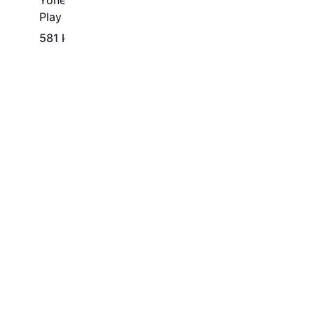
Yonex Nanoflare 1000
Play
581 kr.
1.599 kr.