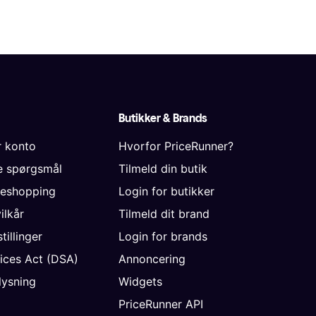
Butikker & Brands
r konto
Hvorfor PriceRunner?
de spørgsmål
Tilmeld din butik
neshopping
Login for butikker
vilkår
Tilmeld dit brand
tillinger
Login for brands
vices Act (DSA)
Annoncering
ysning
Widgets
PriceRunner API