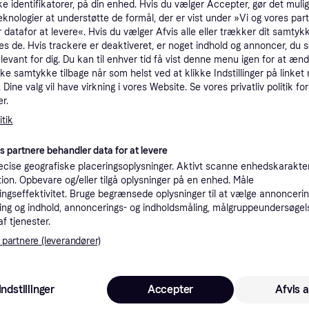
ke identifikatorer, på din enhed. Hvis du vælger Accepter, gør det mulig
tioner
eknologier at understøtte de formål, der er vist under »Vi og vores par
 datafor at levere«. Hvis du vælger Afvis alle eller trækker dit samtykk
es de. Hvis trackere er deaktiveret, er noget indhold og annoncer, du se
elevant for dig. Du kan til enhver tid få vist denne menu igen for at ænd
Pro
kke samtykke tilbage når som helst ved at klikke Indstillinger på linket
Dine valg vil have virkning i vores Website. Se vores privatliv politik for
r.
1.1
Fri fragt
,
1-2 dage
tik
Eller 3
es partnere behandler data for at levere
cise geografiske placeringsoplysninger. Aktivt scanne enhedskarakteri
ation. Opbevare og/eller tilgå oplysninger på en enhed. Måle
1.0
on-ketsjer
·
ngseffektivitet. Bruge begrænsede oplysninger til at vælge annoncering
Laveste pris
59 kr. fragt
,
6 dage
ng og indhold, annoncerings- og indholdsmåling, målgruppeundersøgel
af tjenester.
K
 partnere (leverandører)
1.1
Fri fragt
,
1-2 dage
Eller 3
Indstillinger
Accepter
Afvis a