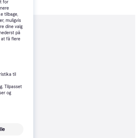
t for
tnere
e tilbage,
r, muligvis
re dine valg
moveret
 nederst på
 at få flere
49 kr.
83 kr./md.
stika til
85 kr.
. Tilpasset
ser og
øbsgaranti
49 kr.
83 kr./md.
lle