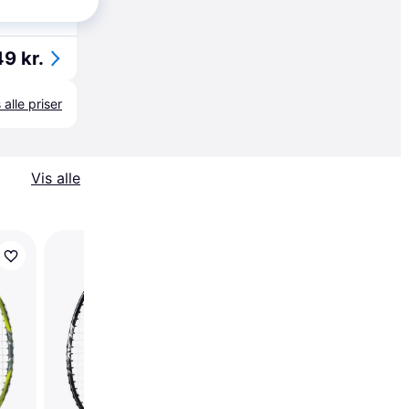
49 kr.
 alle priser
Vis alle
Yonex Astrox 88 S Pr
Silver/Black