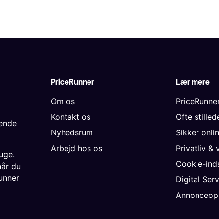
PriceRunner
Lær mere
Om os
PriceRunne
Kontakt os
Ofte stille
gende
Nyhedsrum
Sikker onli
Arbejd hos os
Privatliv & 
uge.
Cookie-inds
når du
unner
Digital Ser
Annonceopl