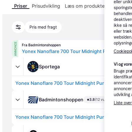
eller unik
Priser
Prisudvikling
Læs om produktet
Specifika
sporingst
behandler
deaktiver
ikke så r
Pris med fragt
eller træ
websiden. 
oplysninge
ANNONCE
Fra Badmintonshoppen
Yonex Nanoflare 700 Tour Midnight Purple
Cookiepoli
Vi og vor
Sportega
Bruge præ
identifik
Yonex Nanoflare 700 Tour Midnight Purple Badmint
annonceri
annonceri
udvikling 
Badmintonshoppen
3.8
(12 vurderinger)
Liste over
Yonex Nanoflare 700 Tour Midnight Purple