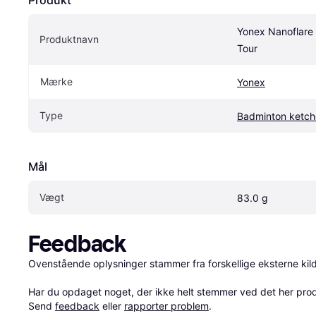
Produkt
Yonex Nanoflare 
Produktnavn
Tour
Mærke
Yonex
Type
Badminton ketch
Mål
Vægt
83.0 g
Feedback
Ovenstående oplysninger stammer fra forskellige eksterne kilde
Har du opdaget noget, der ikke helt stemmer ved det her produkt
Send 
feedback
 eller 
rapporter problem
.