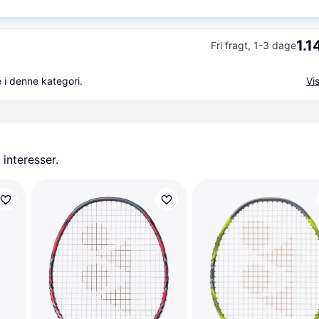
1.1
Fri fragt
,
1-3 dage
 i denne kategori.
Vis
 interesser.