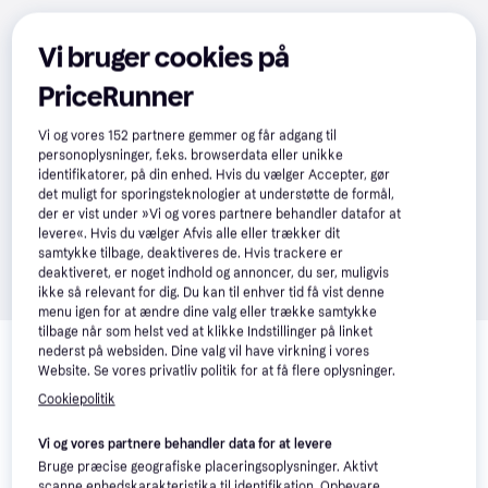
Vi bruger cookies på
PriceRunner
Vi og vores
152
partnere gemmer og får adgang til
personoplysninger, f.eks. browserdata eller unikke
identifikatorer, på din enhed. Hvis du vælger Accepter, gør
det muligt for sporingsteknologier at understøtte de formål,
der er vist under »Vi og vores partnere behandler datafor at
levere«. Hvis du vælger Afvis alle eller trækker dit
samtykke tilbage, deaktiveres de. Hvis trackere er
deaktiveret, er noget indhold og annoncer, du ser, muligvis
ikke så relevant for dig. Du kan til enhver tid få vist denne
menu igen for at ændre dine valg eller trække samtykke
Relaterede produkter
tilbage når som helst ved at klikke Indstillinger på linket
nederst på websiden. Dine valg vil have virkning i vores
Se vores forslag til andre produkter, der matcher dine 
Website. Se vores privatliv politik for at få flere oplysninger.
interesser.
Vis alle
Cookiepolitik
Vi og vores partnere behandler data for at levere
Bruge præcise geografiske placeringsoplysninger. Aktivt
scanne enhedskarakteristika til identifikation. Opbevare