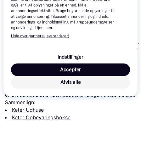
og/eller tilgå oplysninger på en enhed. Måle
annonceringseffektivitet. Bruge begrænsede oplysninger til
at vælge annoncering. Tilpasset annoncering og indhold,
annoncerings- og indholdsmåling, målgruppeundersøgelser
og udvikling af tjenester.
Keter Grande Store
1
407750
Keter Store-It-Out
Liste over partnere (leverandører)
Canopia by Pa
Midi
Skylight 540-
Indstillinger
3.000 kr.
999 kr.
4.061 kr.
Accepter
Læs om produktet
Afvis alle
Laveste pris for 
Keter Store-It-Out Ultra miniskur 2000
er 
3.999 kr.
. Det er den bedste pris lige nu hos 1 butik.
Sammenlign:
Keter Udhuse
Keter Opbevaringsbokse