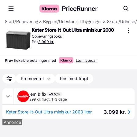
Start
/
Renovering & Byggeri
/
Udestuer, Tilbygninger & Skure
/
Udhuse
/
Keter Store-It-Out Ultra miniskur 2000
Opbevaringsboks
Pris
3.999 kr.
Prøv fleksible betalinger med
Lær hvordan
Promoveret
Pris med fragt
jem & fix
5.0
(3)
299 kr. fragt
,
1-3 dage
3.999 kr.
Keter Store-It-Out Ultra miniskur 2000 liter
Annonce