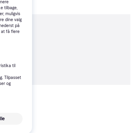
tnere
e tilbage,
r, muligvis
re dine valg
 nederst på
moveret
 at få flere
5 kr.
stika til
95 kr./md.
. Tilpasset
ser og
Vis alle
lle
vidaXL - Yderdør