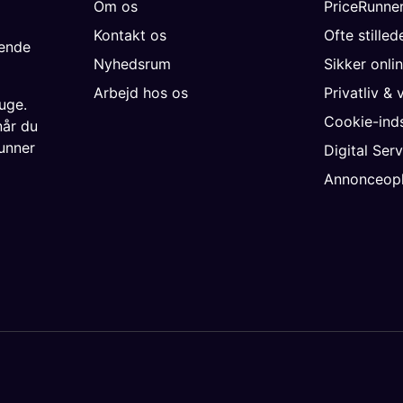
Om os
PriceRunne
Kontakt os
Ofte stille
gende
Nyhedsrum
Sikker onli
Arbejd hos os
Privatliv & 
uge.
Cookie-inds
når du
unner
Digital Ser
Annonceopl