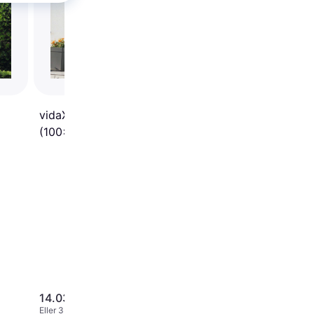
(100x200cm)
vidaXL - Yderdør H
(100x210cm)
14.035 kr.
12.341 kr.
Eller 3 betalinger af 4.678 kr.
Eller 3 betalinger af 4.114 kr.