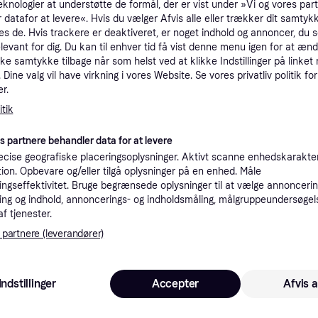
eknologier at understøtte de formål, der er vist under »Vi og vores par
tioner
 datafor at levere«. Hvis du vælger Afvis alle eller trækker dit samtykk
es de. Hvis trackere er deaktiveret, er noget indhold og annoncer, du se
elevant for dig. Du kan til enhver tid få vist denne menu igen for at ænd
kke samtykke tilbage når som helst ved at klikke Indstillinger på linket
Pro
Dine valg vil have virkning i vores Website. Se vores privatliv politik for
r.
tik
es partnere behandler data for at levere
14.38
cise geografiske placeringsoplysninger. Aktivt scanne enhedskarakteri
Fri fragt
,
5 dage
Eller 4.7
ation. Opbevare og/eller tilgå oplysninger på en enhed. Måle
ngseffektivitet. Bruge begrænsede oplysninger til at vælge annoncering
ng og indhold, annoncerings- og indholdsmåling, målgruppeundersøgel
af tjenester.
 partnere (leverandører)
 interesser.
Indstillinger
Accepter
Afvis a