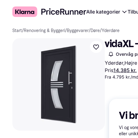
Alle kategorier
Tilb
Start
/
Renovering & Byggeri
/
Byggevarer
/
Døre
/
Yderdøre
vidaXL 
Overvåg pr
Yderdør,Højre
Pris
14.385 kr.
Fra 4.795 kr./m
Vi b
Vi og vor
eller unik