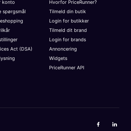
r konto
Hvorfor PriceRunner?
de spørgsmål
Tilmeld din butik
neshopping
Login for butikker
vilkår
Tilmeld dit brand
tillinger
Login for brands
vices Act (DSA)
Annoncering
ysning
Widgets
PriceRunner API