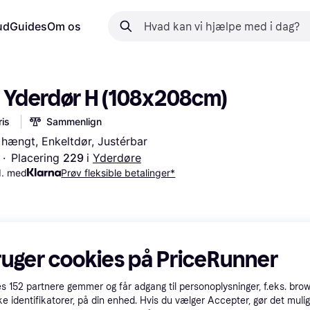
ud
Guides
Om os
- Yderdør H (108x208cm)
is
Sammenlign
 hængt, Enkeltdør, Justérbar
·
Placering 
229 
i 
Yderdøre
d. med
Prøv fleksible betalinger*
ruger cookies på PriceRunner
es
152
partnere gemmer og får adgang til personoplysninger, f.eks. bro
ke identifikatorer, på din enhed. Hvis du vælger Accepter, gør det mulig