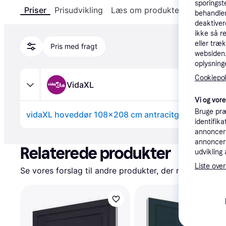
sporingst
Priser
Prisudvikling
Læs om produktet
Specifika
behandler
deaktiver
ikke så r
eller træ
Pris med fragt
websiden. 
oplysninge
Cookiepoli
VidaXL
Vi og vor
Bruge præ
vidaXL hoveddør 108x208 cm antracitgrå
identifik
annonceri
Annonce
annonceri
Relaterede produkter
udvikling 
Liste over
Se vores forslag til andre produkter, der matcher dine