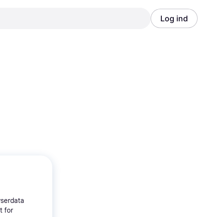
Log ind
Annonce
Annonce
wserdata
t for