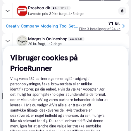
Proshop.dk
4.8
(1280)
·
Laveste pris
39 kr. fragt
,
4-5 dage
71 kr.
Creativ Company Modeling Tool Set Wood 6 pcs.
Eller 3 betalinger af 24 kr.
Magasin Onlineshop
4.6
(14)
29 kr. fragt
,
1-2 dage
95 kr.
Creativ Company Modellérpinde, L: 15 cm, 6 stk. 18x20x1 - Diy Kit Træ hos Magasin.
Vi bruger cookies på
PriceRunner
avXperten
4.8
(428)
49 kr. fragt
,
2-4 dage
Vi og vores
152
partnere gemmer og får adgang til
80 kr.
personoplysninger, f.eks. browserdata eller unikke
CC Hobby DIY Kit Modellérpinde - 15cm - 6 stk
Eller 3 betalinger af 27 kr.
identifikatorer, på din enhed. Hvis du vælger Accepter, gør
det muligt for sporingsteknologier at understøtte de formål,
Annonce
der er vist under »Vi og vores partnere behandler datafor at
levere«. Hvis du vælger Afvis alle eller trækker dit
samtykke tilbage, deaktiveres de. Hvis trackere er
deaktiveret, er noget indhold og annoncer, du ser, muligvis
ikke så relevant for dig. Du kan til enhver tid få vist denne
menu igen for at ændre dine valg eller trække samtykke