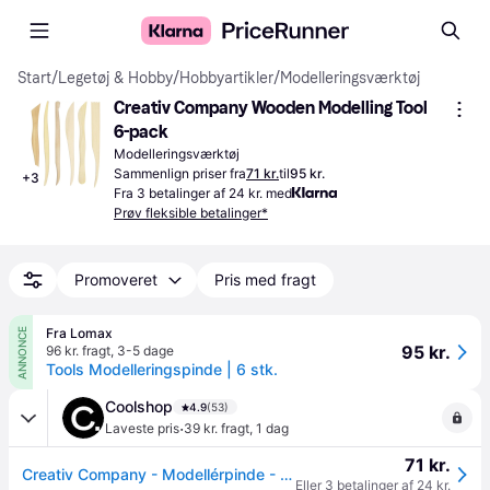
Start
/
Legetøj & Hobby
/
Hobbyartikler
/
Modelleringsværktøj
Creativ Company Wooden Modelling Tool 
6-pack
Modelleringsværktøj
Sammenlign priser fra
71 kr.
til
95 kr.
+
3
Fra 3 betalinger af 24 kr. med
Prøv fleksible betalinger*
Promoveret
Pris med fragt
Fra Lomax
ANNONCE
95 kr.
96 kr. fragt
,
3-5 dage
Tools Modelleringspinde | 6 stk.
Coolshop
4.9
(53)
·
Laveste pris
39 kr. fragt
,
1 dag
71 kr.
Creativ Company - Modellérpinde - Klar til levering - Prismatch - Natur
Eller 3 betalinger af 24 kr.