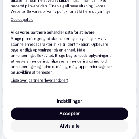
tilbage når som helst ved at klikke Indstillinger på linket
nederst på websiden. Dine valg vil have virkning i vores
Website. Se vores privatliv politik for at få flere oplysninger.
Cookiepolitik
Vi og vores partnere behandler data for at levere
Bruge præcise geografiske placeringsoplysninger. Aktivt
scanne enhedskarakteristika til identifikation. Opbevare
og/eller tilgå oplysninger på en enhed. Måle
annonceringseffektivitet. Bruge begrænsede oplysninger til
at vælge annoncering. Tilpasset annoncering og indhold,
Gucca
4.8
(403)
annoncerings- og indholdsmåling, målgruppeundersøgelser
40 kr. fragt
,
1-3 dage
og udvikling af tjenester.
Liste over partnere (leverandører)
90 kr.
Modellerpinde Diy Sæt - 6 Stk
Lomax
Indstillinger
96 kr. fragt
,
3-5 dage
Accepter
95 kr.
Tools Modelleringspinde | 6 stk.
Afvis alle
Rito.dk
Bestillingsvare