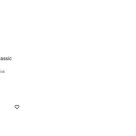
assic
tisk