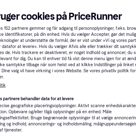
ruger cookies på PriceRunner
es
152
partnere gemmer og får adgang til personoplysninger, f.eks. bro
ke identifikatorer, på din enhed. Hvis du vælger Accepter, gør det mulig
eknologier at understøtte de formål, der er vist under »Vi og vores par
 datafor at levere«. Hvis du vælger Afvis alle eller trækker dit samtykk
Mikasa V300W
Mikasa BV550C Beach
es de. Hvis trackere er deaktiveret, er noget indhold og annoncer, du se
Volleyball Bold, Kamp
Pro
elevant for dig. Du kan til enhver tid få vist denne menu igen for at ænd
Polyuretan
kke samtykke tilbage når som helst ved at klikke Indstillinger på linket
der
Volleyball Bold, Strandbold
Dine valg vil have virkning i vores Website. Se vores privatliv politik for
666 kr.
r.
635 kr.
Eller 222 kr./md.
2 butikker
3 butikker
tik
es partnere behandler data for at levere
cise geografiske placeringsoplysninger. Aktivt scanne enhedskarakteri
ation. Opbevare og/eller tilgå oplysninger på en enhed. Måle
ngseffektivitet. Bruge begrænsede oplysninger til at vælge annoncering
ng og indhold, annoncerings- og indholdsmåling, målgruppeundersøgel
af tjenester.