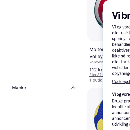
Vi b
Vi og vor
eller unik
sporingst
behandler
Molten V5M1500
deaktiver
Volleyball
ikke så r
eller træ
Volleyball Bold, Kunstlæ
websiden. 
112 kr.
oplysninge
Eller 37 kr./md.
1 butik
Cookiepoli
Mærke
Vi og vor
Bruge præ
identifik
annonceri
annonceri
udvikling 