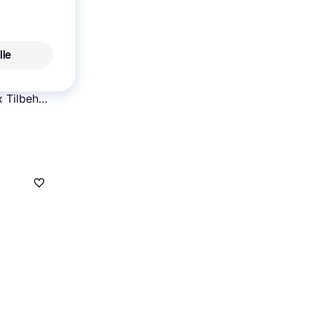
lle
ya 100
x Tilbehør