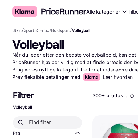
Alle kategorier
Tilb
Start
/
Sport & Fritid
/
Boldsport
/
Volleyball
Volleyball
Når du leder efter den bedste volleyballbold, kan det
PriceRunner hjælper vi dig med at finde præcis den bol
Brug vores nyttige kategorifiltre for at indsnævre din
mærke, pris, størrelse og meget mere. Ved at sammenl
Prøv fleksible betalinger med
Lær hvordan
klart overblik over markedet. Læs også brugeranmelde
de forskellige bolde. Det gør det nemmere for dig at t
Filtrer
300+ produkter
volleyballbold, der lever op til dine forventninger. Me
hurtig og effektiv.
Mere om volleyball »
Volleyball
Pris