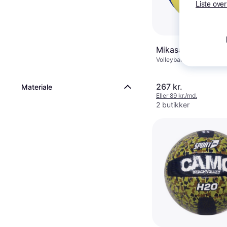
Liste over
Mikasa VS123W Al
Volleyball Bold, Kampbo
267 kr.
Materiale
Eller 89 kr./md.
2 butikker