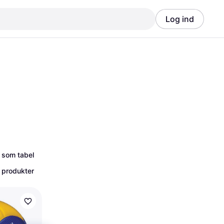
Log ind
Annonce
Annonce
 som tabel
 produkter