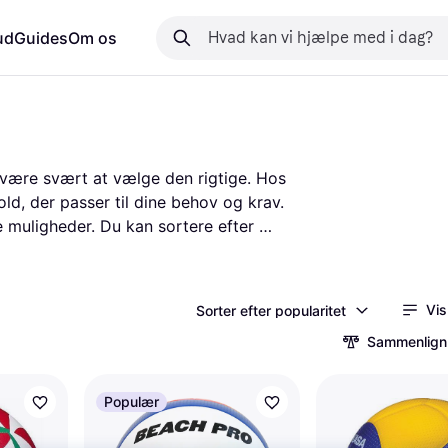
ud
Guides
Om os
 være svært at vælge den rigtige. Hos 
d, der passer til dine behov og krav. 
e muligheder. Du kan sortere efter 
igne produkter og priser får du et 
lser for at se andres erfaringer med 
ræffe den rette beslutning og finde en 
Vis
Sorter efter popularitet
d PriceRunner bliver din søgning både 
Sammenlign
Populær