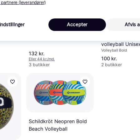
 partnere (leverandører)
Indstillinger
Accepter
Afvis a
Molten V5M2000L
lround
Pro Touch Ipana
Volleyball Bold, Træningsbold,
ld, Gummi
Kunstlæder
volleyball Unise
Volleyball Bold
og Udstyr Blå 5
132 kr.
100 kr.
Eller 44 kr./md.
3 butikker
2 butikker
Schildkröt Neopren Bold
Beach Volleyball