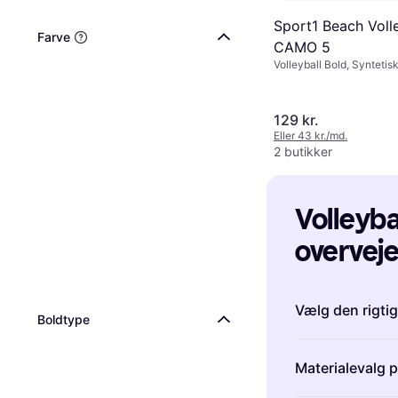
Sport1 Beach Voll
Farve
CAMO 5
Volleyball Bold, Syntetis
129 kr.
Eller 43 kr./md.
2 butikker
Volleybal
overveje
Vælg den rigtig
Boldtype
Når du køber en
Materialevalg p
vælge den rigti
kommer typisk i