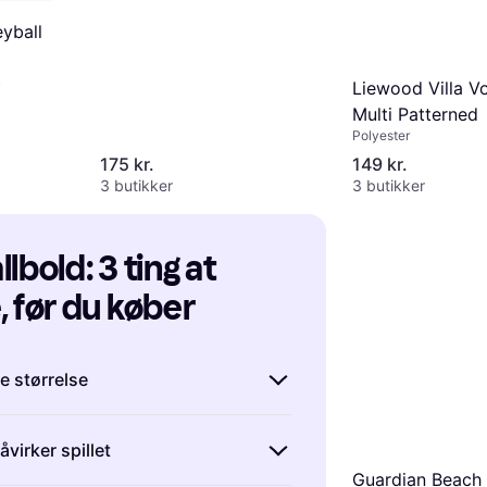
eyball
k
Liewood Villa Vo
Multi Patterned
Polyester
175 kr.
149 kr.
3 butikker
3 butikker
lbold: 3 ting at 
, før du køber
e størrelse
 volleyballbold, er det vigtigt at
åvirker spillet
ge størrelse. Volleyballbolde
Guardian Beach
 to størrelser:
størrelse 4
og