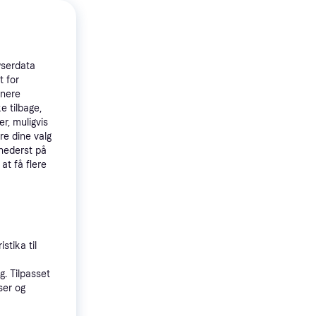
wserdata
t for
tnere
e tilbage,
r, muligvis
bold,
re dine valg
 nederst på
 at få flere
stika til
. Tilpasset
ser og