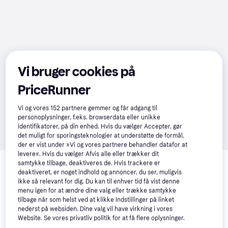
Vi bruger cookies på
PriceRunner
Vi og vores
152
partnere gemmer og får adgang til
personoplysninger, f.eks. browserdata eller unikke
identifikatorer, på din enhed. Hvis du vælger Accepter, gør
det muligt for sporingsteknologier at understøtte de formål,
der er vist under »Vi og vores partnere behandler datafor at
Relaterede produkter
levere«. Hvis du vælger Afvis alle eller trækker dit
samtykke tilbage, deaktiveres de. Hvis trackere er
deaktiveret, er noget indhold og annoncer, du ser, muligvis
Se vores forslag til andre produkter, der matcher dine 
ikke så relevant for dig. Du kan til enhver tid få vist denne
interesser.
Vis alle
menu igen for at ændre dine valg eller trække samtykke
tilbage når som helst ved at klikke Indstillinger på linket
nederst på websiden. Dine valg vil have virkning i vores
Website. Se vores privatliv politik for at få flere oplysninger.