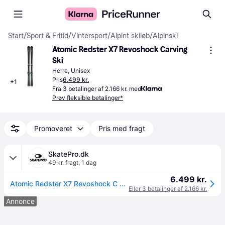
Start
/
Sport & Fritid
/
Vintersport
/
Alpint skiløb
/
Alpinski
Atomic Redster X7 Revoshock Carving 
Ski
Herre, Unisex
Pris
6.499 kr.
+
1
Fra 3 betalinger af 2.166 kr. med
Prøv fleksible betalinger*
Promoveret
Pris med fragt
SkatePro.dk
49 kr. fragt
,
1 dag
6.499 kr.
Atomic Redster X7 Revoshock C + 12 GW Carving Ski (Sort)
Eller 3 betalinger af 2.166 kr.
Annonce