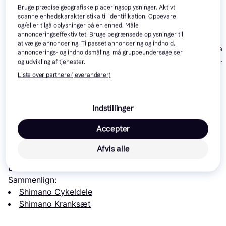
Bruge præcise geografiske placeringsoplysninger. Aktivt
scanne enhedskarakteristika til identifikation. Opbevare
og/eller tilgå oplysninger på en enhed. Måle
annonceringseffektivitet. Bruge begrænsede oplysninger til
at vælge annoncering. Tilpasset annoncering og indhold,
Shimano Dura 
annoncerings- og indholdsmåling, målgruppeundersøgelser
R9100 52/36
og udvikling af tjenester.
Shimano Ultegra
Shimano Ultegra
172.5mm
R8100 12-Speed
R8100 52/36 175mm
Liste over partnere (leverandører)
Kranksæt 52/36T
1.701 kr.
172,5mm
1.799 kr.
3.609 kr.
Eller 3 betalinger af 567 kr.
Indstillinger
Læs om produktet
Accepter
Laveste pris for 
Shimano Ultegra FC-R8000 52/36 
Afvis alle
172.5mm
 er 
1.799 kr.
 Det er den bedste pris lige nu 
blandt 
2
 butikker.
Sammenlign:
Shimano Cykeldele
Shimano Kranksæt