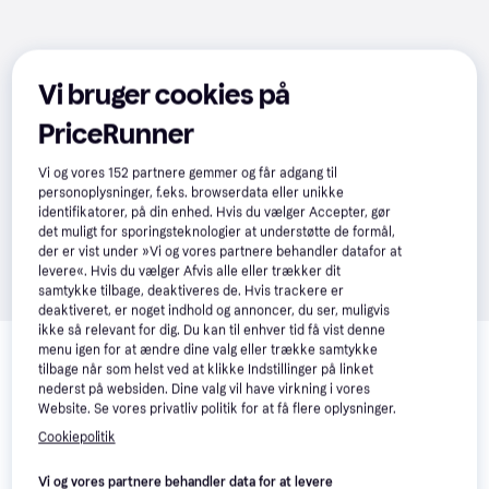
Vi bruger cookies på
PriceRunner
Vi og vores
152
partnere gemmer og får adgang til
personoplysninger, f.eks. browserdata eller unikke
identifikatorer, på din enhed. Hvis du vælger Accepter, gør
det muligt for sporingsteknologier at understøtte de formål,
der er vist under »Vi og vores partnere behandler datafor at
levere«. Hvis du vælger Afvis alle eller trækker dit
samtykke tilbage, deaktiveres de. Hvis trackere er
deaktiveret, er noget indhold og annoncer, du ser, muligvis
Relaterede produkter
ikke så relevant for dig. Du kan til enhver tid få vist denne
menu igen for at ændre dine valg eller trække samtykke
tilbage når som helst ved at klikke Indstillinger på linket
Se vores forslag til andre produkter, der matcher dine 
nederst på websiden. Dine valg vil have virkning i vores
interesser.
Vis alle
Website. Se vores privatliv politik for at få flere oplysninger.
Cookiepolitik
Trender
Vi og vores partnere behandler data for at levere