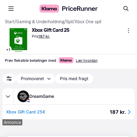
Start
/
Gaming & Underholdning
/
Spil
/
Xbox One spil
Xbox Gift Card 25
Pris
187 kr.
+
1
Prøv fleksible betalinger med
Lær hvordan
Promoveret
Pris med fragt
DreamGame
187 kr.
Xbox Gift Card 25€
Annonce