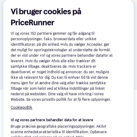
Vi bruger cookies på
PriceRunner
Vi og vores
152
partnere gemmer og får adgang til
personoplysninger, f.eks. browserdata eller unikke
identifikatorer, på din enhed. Hvis du vælger Accepter, gør
det muligt for sporingsteknologier at understøtte de formål,
der er vist under »Vi og vores partnere behandler datafor at
levere«. Hvis du vælger Afvis alle eller trækker dit
samtykke tilbage, deaktiveres de. Hvis trackere er
deaktiveret, er noget indhold og annoncer, du ser, muligvis
ikke så relevant for dig. Du kan til enhver tid få vist denne
menu igen for at ændre dine valg eller trække samtykke
tilbage når som helst ved at klikke Indstillinger på linket
Relaterede produkter
nederst på websiden. Dine valg vil have virkning i vores
Website. Se vores privatliv politik for at få flere oplysninger.
Se vores forslag til andre produkter, der matcher dine 
Cookiepolitik
interesser.
Vis alle
Vi og vores partnere behandler data for at levere
Bruge præcise geografiske placeringsoplysninger. Aktivt
-32 kr.
Populær
scanne enhedskarakteristika til identifikation. Opbevare