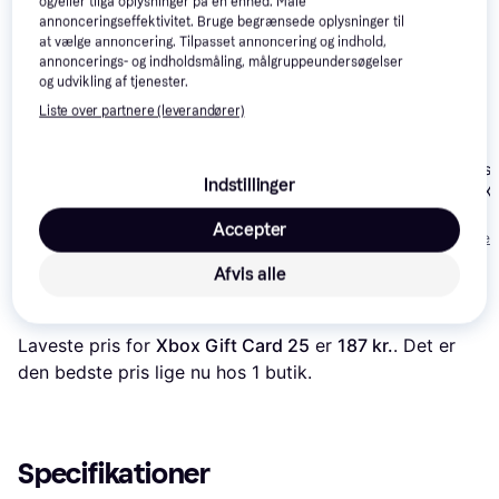
og/eller tilgå oplysninger på en enhed. Måle
annonceringseffektivitet. Bruge begrænsede oplysninger til
at vælge annoncering. Tilpasset annoncering og indhold,
annoncerings- og indholdsmåling, målgruppeundersøgelser
og udvikling af tjenester.
Liste over partnere (leverandører)
Prince of Persi
Red Dead
4.6
Sekiro: Shadows
4.3
Indstillinger
Lost Crown (X
Redemption II
Die Twice
(XOne)
(XOne)
125 kr.
Accepter
125 kr.
86 kr.
Eller 3 betalinger 
Afvis alle
Læs om produktet
Laveste pris for 
Xbox Gift Card 25
 er 
187 kr.
. Det er 
den bedste pris lige nu hos 1 butik.
Specifikationer