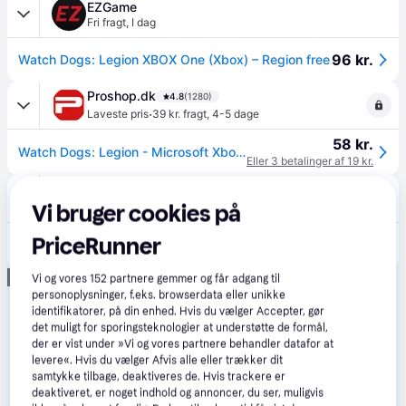
EZGame
Fri fragt
,
I dag
96 kr.
Watch Dogs: Legion XBOX One (Xbox) – Region free
Proshop.dk
4.8
(1280)
·
Laveste pris
39 kr. fragt
,
4-5 dage
58 kr.
Watch Dogs: Legion - Microsoft Xbox One - Action/Adventure
Eller 3 betalinger af 19 kr.
avXperten
4.8
(428)
Vi bruger cookies på
49 kr. fragt
,
2-4 dage
66 kr.
PriceRunner
Ubisoft Watch Dogs Legion Xbox One Spil
Eller 3 betalinger af 22 kr.
Annonce
Vi og vores
152
partnere gemmer og får adgang til
personoplysninger, f.eks. browserdata eller unikke
identifikatorer, på din enhed. Hvis du vælger Accepter, gør
det muligt for sporingsteknologier at understøtte de formål,
der er vist under »Vi og vores partnere behandler datafor at
levere«. Hvis du vælger Afvis alle eller trækker dit
samtykke tilbage, deaktiveres de. Hvis trackere er
deaktiveret, er noget indhold og annoncer, du ser, muligvis