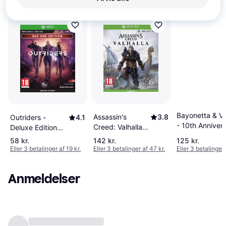
Bayonetta & V
Assassin's
3.8
Outriders -
4.1
- 10th Anniver
Creed: Valhalla
Deluxe Edition
Bundle Launch 
(XOne)
(XOne)
58 kr.
142 kr.
125 kr.
(XOne)
Eller 3 betalinger af 19 kr.
Eller 3 betalinger af 47 kr.
Eller 3 betalinger 
Anmeldelser