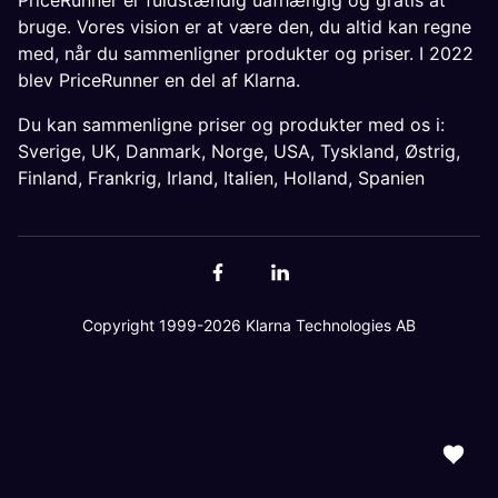
PriceRunner er fuldstændig uafhængig og gratis at
bruge. Vores vision er at være den, du altid kan regne
med, når du sammenligner produkter og priser. I 2022
blev PriceRunner en del af Klarna.
Du kan sammenligne priser og produkter med os i:
Sverige
,
UK
,
Danmark
,
Norge
,
USA
,
Tyskland
,
Østrig
,
Finland
,
Frankrig
,
Irland
,
Italien
,
Holland
,
Spanien
Copyright 1999-2026 Klarna Technologies AB