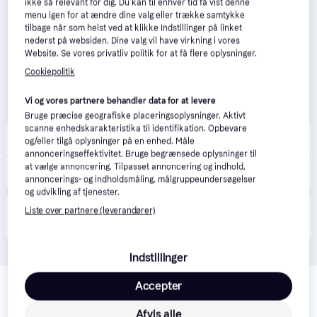
ikke så relevant for dig. Du kan til enhver tid få vist denne
menu igen for at ændre dine valg eller trække samtykke
tilbage når som helst ved at klikke Indstillinger på linket
nederst på websiden. Dine valg vil have virkning i vores
Website. Se vores privatliv politik for at få flere oplysninger.
Cookiepolitik
Vi og vores partnere behandler data for at levere
Bruge præcise geografiske placeringsoplysninger. Aktivt
scanne enhedskarakteristika til identifikation. Opbevare
Geekd
4.5
(31)
og/eller tilgå oplysninger på en enhed. Måle
Bestillingsvare
annonceringseffektivitet. Bruge begrænsede oplysninger til
99 kr.
at vælge annoncering. Tilpasset annoncering og indhold,
Watch Dogs: Legion - Xbox One Xbox One Spil - GEEKD.dk - Forventet levering: 1-2 hverdage
annoncerings- og indholdsmåling, målgruppeundersøgelser
Eller 3 betalinger af 33 kr.
og udvikling af tjenester.
Produktet fås også hos 
1
butik
, som ikke er betalende 
Liste over partnere (leverandører)
Vis alle
kunde i denne kategori.
Indstillinger
Relaterede produkter
Accepter
Se vores forslag til andre produkter, der matcher dine 
interesser.
Vis alle
Afvis alle