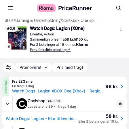
Start
/
Gaming & Underholdning
/
Spil
/
Xbox One spil
Watch Dogs: Legion (XOne)
3,6
Eventyr, Action
Sammenlign priser fra
58 kr.
til
150 kr.
Fra 3 betalinger af 19 kr. med
+
5
Prøv fleksible betalinger*
Promoveret
Pris med fragt
Fra EZGame
ANNONCE
96 kr.
Fri fragt
,
I dag
Watch Dogs: Legion XBOX One (Xbox) – Region free
Coolshop
4.9
(53)
·
Laveste pris
39 kr. fragt
,
1 dag
58 kr.
Watch Dogs: Legion - Klar til levering - Prismatch
Eller 3 betalinger af 19 kr.