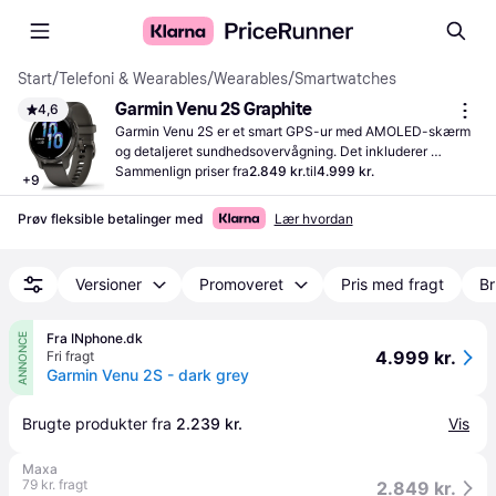
Start
/
Telefoni & Wearables
/
Wearables
/
Smartwatches
Garmin Venu 2S Graphite
4,6
Garmin Venu 2S er et smart GPS-ur med AMOLED-skærm 
og detaljeret sundhedsovervågning. Det inkluderer 
musiklagring og kontaktløs betaling for praktisk brug.
Sammenlign priser fra
2.849 kr.
til
4.999 kr.
+
9
Prøv fleksible betalinger med
Lær hvordan
Versioner
Promoveret
Pris med fragt
Br
Fra INphone.dk
ANNONCE
4.999 kr.
Fri fragt
Garmin Venu 2S - dark grey
Brugte produkter fra 
2.239 kr.
Vis
Maxa
79 kr. fragt
2.849 kr.