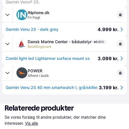
Garmin Venu® 2S.
INphone.dk
Fri fragt
4.999 kr.
Garmin Venu 2S - dark grey
Dansk Marine Center - bådudstyr
5.0
(6)
Bestillingsvare
3.099 kr.
Combi light led Lightarmor surface mount ss
POWER
Afhent i butik
3.199 kr.
Garmin Venu 2S 40 mm smartwatch I, grå/skifer.
Relaterede produkter
Se vores forslag til andre produkter, der matcher dine 
interesser.
Vis alle