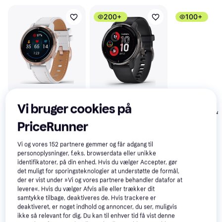
200+
100+
Vi bruger cookies på
Garmin Venu 2S
Garmin Venu 2
4.3
Garmin Venu 4
Leather Band White
Plus
41mm
PriceRunner
3.499 kr.
Smartwatch
Eller 3 betalinger af
Lyseguld Bone
Vi og vores
152
partnere gemmer og får adgang til
3.499 kr.
3.299 kr.
1.166 kr.
personoplysninger, f.eks. browserdata eller unikke
identifikatorer, på din enhed. Hvis du vælger Accepter, gør
det muligt for sporingsteknologier at understøtte de formål,
Anmeldelser
der er vist under »Vi og vores partnere behandler datafor at
levere«. Hvis du vælger Afvis alle eller trækker dit
samtykke tilbage, deaktiveres de. Hvis trackere er
deaktiveret, er noget indhold og annoncer, du ser, muligvis
ikke så relevant for dig. Du kan til enhver tid få vist denne