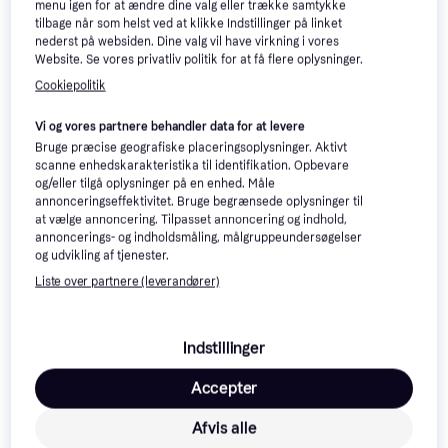
menu igen for at ændre dine valg eller trække samtykke
tilbage når som helst ved at klikke Indstillinger på linket
nederst på websiden. Dine valg vil have virkning i vores
Website. Se vores privatliv politik for at få flere oplysninger.
Cookiepolitik
Vi og vores partnere behandler data for at levere
Bruge præcise geografiske placeringsoplysninger. Aktivt
scanne enhedskarakteristika til identifikation. Opbevare
og/eller tilgå oplysninger på en enhed. Måle
Læs om produktet
annonceringseffektivitet. Bruge begrænsede oplysninger til
at vælge annoncering. Tilpasset annoncering og indhold,
Laveste pris for 
Garmin Venu 2S Graphite
 er 
2.849 kr.
annoncerings- og indholdsmåling, målgruppeundersøgelser
Det er den bedste pris lige nu blandt 
7
 butikker.
og udvikling af tjenester.
Liste over partnere (leverandører)
Garmin Venu 2S – din partner til en aktiv livsstil
Garmin Venu 2S er en alsidig smartwatch udviklet til
at understøtte en aktiv livsstil. Med sit elegante og
Indstillinger
kompakte design passer den godt til både daglig brug
Accepter
og træning. Uret tilbyder mange funktioner, der
hjælper dig med at holde styr på din sundhed og
Afvis alle
fitness.