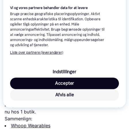
Vi og vores partnere behandler data for at levere
Bruge præcise geografiske placeringsoplysninger. Aktivt
scanne enhedskarakteristika til identifikation. Opbevare
og/eller tilgå oplysninger på en enhed. Måle
annonceringseffektivitet. Bruge begrænsede oplysninger til
at vælge annoncering. Tilpasset annoncering og indhold,
annoncerings- og indholdsmåling, målgruppeundersøgelser
og udvikling af tjenester.
Xiaomi Smart
4.2
Sportsbuddy V
Sinox Lifestyle Activity
Band 9
Liste over partnere (leverandører)
Band
185 kr.
279 kr.
499 kr.
Eller 3 betalinger af 62 kr.
Indstillinger
Accepter
Læs om produktet
Afvis alle
Laveste pris for 
Whoop Peak 12 Monatige 
Mitgliedschaft
 er 
1.973 kr.
. Det er den bedste pris lige 
nu hos 1 butik.
Sammenlign:
Whoop Wearables