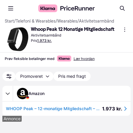
Start
/
Telefoni & Wearables
/
Wearables
/
Aktivitetsarmbånd
Whoop Peak 12 Monatige Mitgliedschaft
Aktivitetsarmbånd
Pris
1.973 kr.
Prøv fleksible betalinger med
Lær hvordan
Promoveret
Pris med fragt
Amazon
1.973 kr.
WHOOP Peak – 12-monatige Mitgliedschaft – WHOOP 5.0 Wearable – Schlaf- und Gesundheits-Tracker rund um die Uhr mit Herzfrequenz, Stressüberwachung, personalisiertem Coaching, 14 Tage Akkulaufzeit
Annonce