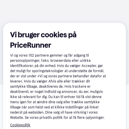
Vi bruger cookies på
PriceRunner
Vi og vores
152
partnere gemmer og får adgang til
personoplysninger, f.eks. browserdata eller unikke
identifikatorer, på din enhed. Hvis du vælger Accepter, gør
det muligt for sporingsteknologier at understøtte de formål,
der er vist under »Vi og vores partnere behandler datafor at
levere«. Hvis du vælger Afvis alle eller trækker dit
samtykke tilbage, deaktiveres de. Hvis trackere er
Relaterede produkter
deaktiveret, er noget indhold og annoncer, du ser, muligvis
ikke så relevant for dig. Du kan til enhver tid få vist denne
Se vores forslag til andre produkter, der matcher dine 
menu igen for at ændre dine valg eller trække samtykke
interesser.
Vis alle
tilbage når som helst ved at klikke Indstillinger på linket
nederst på websiden. Dine valg vil have virkning i vores
Website. Se vores privatliv politik for at få flere oplysninger.
Trender
Cookiepolitik