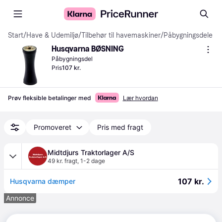
Start
/
Have & Udemiljø
/
Tilbehør til havemaskiner
/
Påbygningsdele
Husqvarna BØSNING
Påbygningsdel
Pris
107 kr.
Prøv fleksible betalinger med
Lær hvordan
Promoveret
Pris med fragt
Midtdjurs Traktorlager A/S
49 kr. fragt
,
1-2 dage
107 kr.
Husqvarna dæmper
Annonce