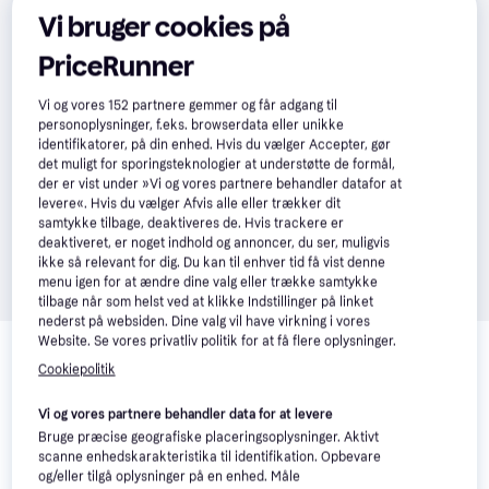
Vi bruger cookies på
PriceRunner
Vi og vores
152
partnere gemmer og får adgang til
personoplysninger, f.eks. browserdata eller unikke
identifikatorer, på din enhed. Hvis du vælger Accepter, gør
det muligt for sporingsteknologier at understøtte de formål,
der er vist under »Vi og vores partnere behandler datafor at
levere«. Hvis du vælger Afvis alle eller trækker dit
samtykke tilbage, deaktiveres de. Hvis trackere er
deaktiveret, er noget indhold og annoncer, du ser, muligvis
ikke så relevant for dig. Du kan til enhver tid få vist denne
menu igen for at ændre dine valg eller trække samtykke
tilbage når som helst ved at klikke Indstillinger på linket
nederst på websiden. Dine valg vil have virkning i vores
Relaterede produkter
Website. Se vores privatliv politik for at få flere oplysninger.
Cookiepolitik
Se vores forslag til andre produkter, der matcher dine 
interesser.
Vis alle
Vi og vores partnere behandler data for at levere
Bruge præcise geografiske placeringsoplysninger. Aktivt
100+
-118 kr.
scanne enhedskarakteristika til identifikation. Opbevare
og/eller tilgå oplysninger på en enhed. Måle