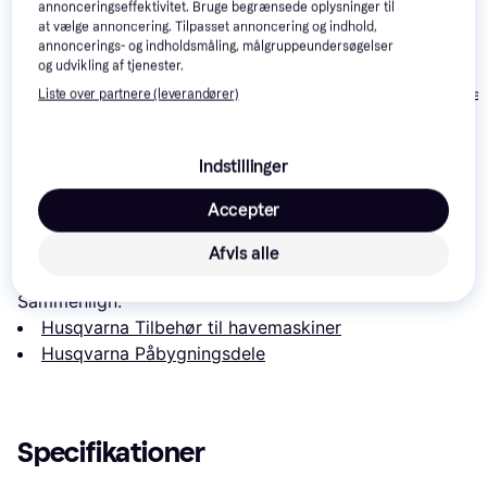
annonceringseffektivitet. Bruge begrænsede oplysninger til
at vælge annoncering. Tilpasset annoncering og indhold,
Worx Landroid Anti-
annoncerings- og indholdsmåling, målgruppeundersøgelser
Gardena Hjulbørster til
Collision System
og udvikling af tjenester.
SILENO Max 15024-
WA0860
Gardena Tilbe
Liste over partnere (leverandører)
20
ZoneProtect
949 kr.
99 kr.
299 kr.
Indstillinger
Læs om produktet
Accepter
Laveste pris for 
Husqvarna BØSNING
 er 
107 kr.
. Det er 
Afvis alle
den bedste pris lige nu hos 1 butik.
Sammenlign:
Husqvarna Tilbehør til havemaskiner
Husqvarna Påbygningsdele
Specifikationer