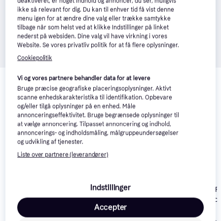
deaktiveret, er noget indhold og annoncer, du ser, muligvis
ikke så relevant for dig. Du kan til enhver tid få vist denne
menu igen for at ændre dine valg eller trække samtykke
tilbage når som helst ved at klikke Indstillinger på linket
nederst på websiden. Dine valg vil have virkning i vores
Website. Se vores privatliv politik for at få flere oplysninger.
Cookiepolitik
Relaterede produkter
Vi og vores partnere behandler data for at levere
Bruge præcise geografiske placeringsoplysninger. Aktivt
Se vores forslag til andre produkter, der matcher dine 
scanne enhedskarakteristika til identifikation. Opbevare
interesser.
Vis alle
og/eller tilgå oplysninger på en enhed. Måle
annonceringseffektivitet. Bruge begrænsede oplysninger til
at vælge annoncering. Tilpasset annoncering og indhold,
annoncerings- og indholdsmåling, målgruppeundersøgelser
og udvikling af tjenester.
Liste over partnere (leverandører)
Blackzon Slyder MT
Indstillinger
Carrera Ford F
Turbo 1/16 4WD 2s
Raptor PX Prof
Brushless
Carrera Nerf Blasting
Accepter
370183017
750 kr.
Car RTR 370240020