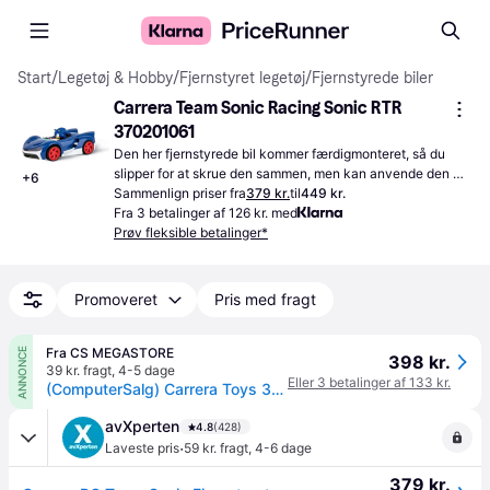
Start
/
Legetøj & Hobby
/
Fjernstyret legetøj
/
Fjernstyrede biler
Carrera Team Sonic Racing Sonic RTR 
370201061
Den her fjernstyrede bil kommer færdigmonteret, så du 
slipper for at skrue den sammen, men kan anvende den 
+
6
med det samme.
Sammenlign priser fra
379 kr.
til
449 kr.
Fra 3 betalinger af 126 kr. med
Prøv fleksible betalinger*
Promoveret
Pris med fragt
Fra CS MEGASTORE
ANNONCE
398 kr.
39 kr. fragt
,
4-5 dage
Eller 3 betalinger af 133 kr.
(ComputerSalg) Carrera Toys 370201061, Bil, 6 År, Lithium jern fosfat (LiFePO4), 700 mAh
avXperten
4.8
(428)
·
Laveste pris
59 kr. fragt
,
4-6 dage
379 kr.