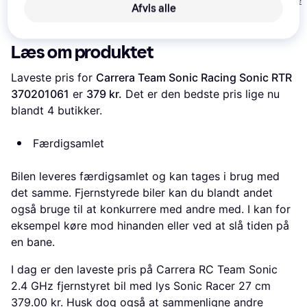
Eller 3 betalinger 
Afvis alle
749 kr.
385 kr.
250 kr.
Læs om produktet
Laveste pris for 
Carrera Team Sonic Racing Sonic RTR 
370201061
 er 
379 kr.
 Det er den bedste pris lige nu 
blandt 
4
 butikker.
Færdigsamlet
Bilen leveres færdigsamlet og kan tages i brug med
det samme. Fjernstyrede biler kan du blandt andet
også bruge til at konkurrere med andre med. I kan for
eksempel køre mod hinanden eller ved at slå tiden på
en bane.
I dag er den laveste pris på Carrera RC Team Sonic
2.4 GHz fjernstyret bil med lys Sonic Racer 27 cm
379.00 kr. Husk dog også at sammenligne andre