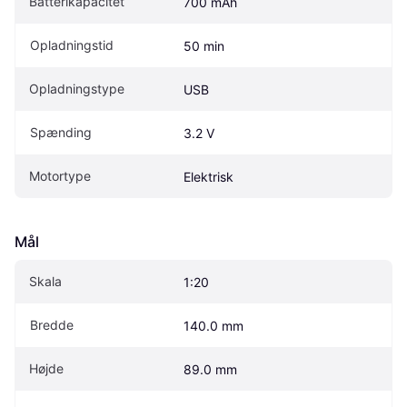
Batterikapacitet
700 mAh
Opladningstid
50 min
Opladningstype
USB
Spænding
3.2 V
Motortype
Elektrisk
Mål
Skala
1:20
Bredde
140.0 mm
Højde
89.0 mm