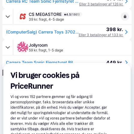
Carrera RC Team Sonic Fjernstyret Bil - 2.4 GHz - 6+år
Eller 3 betalinger af 126 kr.
CS MEGASTORE
4.5
(1861)
39 kr. fragt
,
4-5 dage
398 kr.
(ComputerSalg) Carrera Toys 370201061, Bil, 6 År, Lithium jern fosfat (LiFePO4), 700 mAh
Eller 3 betalinger af 133 kr.
Jollyroom
59 kr. fragt
,
1-5 dage
449 kr.
Carrera Team Sonic Fjernstyret Bil
Annonce
Vi bruger cookies på
PriceRunner
Vi og vores
152
partnere gemmer og får adgang til
personoplysninger, f.eks. browserdata eller unikke
identifikatorer, på din enhed. Hvis du vælger Accepter, gør
det muligt for sporingsteknologier at understøtte de formål,
der er vist under »Vi og vores partnere behandler datafor at
levere«. Hvis du vælger Afvis alle eller trækker dit
samtykke tilbage, deaktiveres de. Hvis trackere er