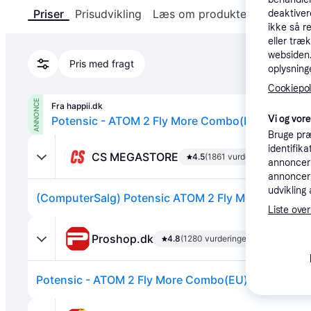
Priser
Prisudvikling
Læs om produktet
Specifika
deaktiver
ikke så r
eller træ
websiden. 
Pris med fragt
oplysninge
Cookiepoli
ANNONCE
Fra happii.dk
Vi og vor
Potensic - ATOM 2 Fly More Combo(EU) - 249 g 
Bruge præ
identifik
CS MEGASTORE
4.5
(1861 vurderinger)
annonceri
annonceri
udvikling 
(ComputerSalg) Potensic ATOM 2 Fly More Combo 
Liste over
Proshop.dk
4.8
(1280 vurderinger)
Potensic - ATOM 2 Fly More Combo(EU) - 249 g - C