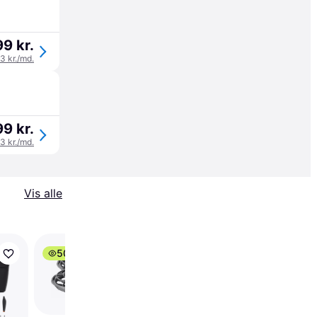
9 kr.
33 kr./md.
9 kr.
33 kr./md.
Vis alle
50+
DJI Mini 5 Pro + RC-
N3 C0