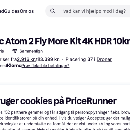
ud
Guides
Om os
c Atom 2 Fly More Kit 4K HDR 10
is
Sammenlign
iser fra
2.916 kr.
til
3.399 kr.
·
Placering 
37 
i 
Droner
 med
Prøv fleksible betalinger*
ruger cookies på PriceRunner
es
152
partnere gemmer og får adgang til personoplysninger, f.eks. bro
ke identifikatorer, på din enhed. Hvis du vælger Accepter, gør det mulig
eknologier at understøtte de formål, der er vist under »Vi og vores par
 datafor at levere«. Hvis du vælger Afvis alle eller trækker dit samtykk