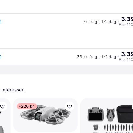
3.39
0
Fri fragt
,
1-2 dage
Eller 1.1
3.39
0
33 kr. fragt
,
1-2 dage
Eller 1.1
 interesser.
-220 kr.