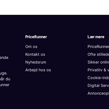
PriceRunner
Lær mere
Om os
PriceRunne
Kontakt os
Ofte stille
gende
Nyhedsrum
Sikker onli
Arbejd hos os
Privatliv & 
uge.
Cookie-inds
når du
unner
Digital Ser
Annonceopl