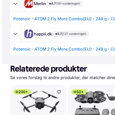
Merlin
4.7
(161 vurderinger)
Potensic - ATOM 2 Fly More Combo(EU) - 249 g - C
happii.dk
4.7
(127 vurderinger)
Potensic - ATOM 2 Fly More Combo(EU) - 249 g - C
Annonce
Relaterede produkter
Se vores forslag til andre produkter, der matcher dine
200+
50+