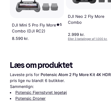
DJI Neo 2 Fly More
Combo
5
DJI Mini 5 Pro Fly More
Combo (DJI RC2)
2.999 kr.
8.590 kr.
Eller 3 betalinger af 1.000 kr.
Læs om produktet
Laveste pris for 
Potensic Atom 2 Fly More Kit 4K HD
pris lige nu blandt 
6
 butikker.
Sammenlign:
Potensic Fjernstyret legetøj
Potensic Droner