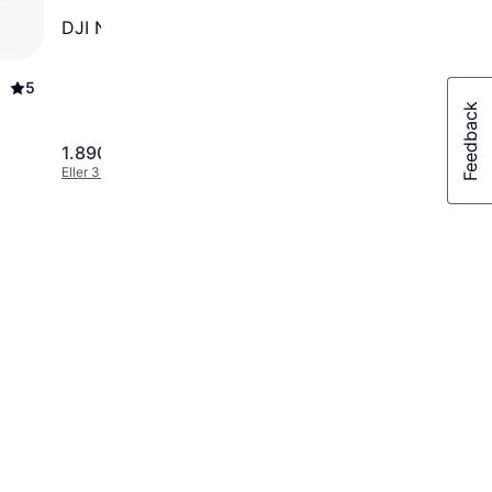
3.7
DJI Neo 2
5
1.890 kr.
6.254 kr.
Eller 3 betalinger af 630 kr.
Eller 3 betalinger af 2.085 kr.