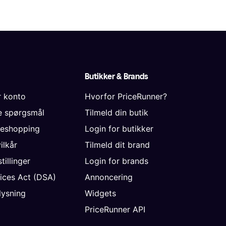
Butikker & Brands
r konto
Hvorfor PriceRunner?
de spørgsmål
Tilmeld din butik
neshopping
Login for butikker
vilkår
Tilmeld dit brand
tillinger
Login for brands
vices Act (DSA)
Annoncering
ysning
Widgets
PriceRunner API