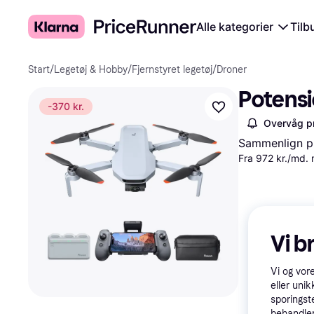
Alle kategorier
Tilb
Start
/
Legetøj & Hobby
/
Fjernstyret legetøj
/
Droner
Potensi
-370 kr.
Overvåg pr
Sammenlign pr
Fra 972 kr./md.
Vi b
Vi og vor
eller unik
sporingst
behandler