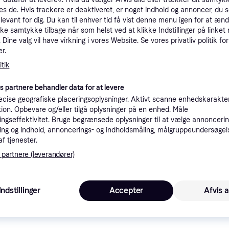
tioner
es de. Hvis trackere er deaktiveret, er noget indhold og annoncer, du se
elevant for dig. Du kan til enhver tid få vist denne menu igen for at ænd
kke samtykke tilbage når som helst ved at klikke Indstillinger på linket
Dine valg vil have virkning i vores Website. Se vores privatliv politik for
Pro
r.
tik
3.3
33 kr. fragt
,
1-2 dage
es partnere behandler data for at levere
- C0
Eller 1.
cise geografiske placeringsoplysninger. Aktivt scanne enhedskarakteri
ation. Opbevare og/eller tilgå oplysninger på en enhed. Måle
K
ngseffektivitet. Bruge begrænsede oplysninger til at vælge annoncering
ng og indhold, annoncerings- og indholdsmåling, målgruppeundersøgel
2.9
af tjenester.
(EU)
·
Laveste pris
Fri fragt
,
2-3 dage
Eller 9
 partnere (leverandører)
K
Indstillinger
Accepter
Afvis a
3.39
0
Fri fragt
,
1 dag
Eller 1.1