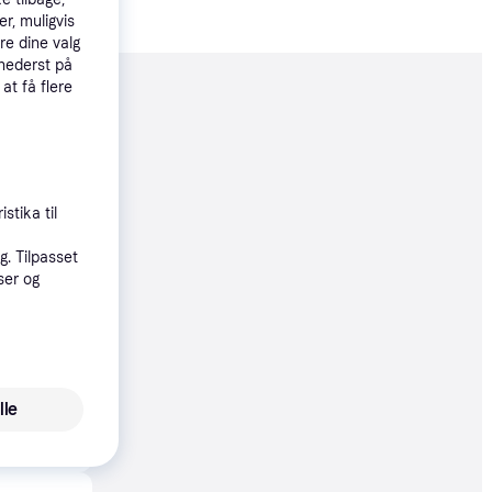
r, muligvis
re dine valg
 nederst på
 at få flere
moveret
99 kr.
133 kr./md.
stika til
øbsgaranti
. Tilpasset
ser og
16 kr.
72 kr./md.
øbsgaranti
lle
9 kr.
33 kr./md.