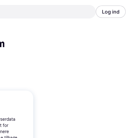
Log ind
Annonce
Annonce
km
wserdata
t for
tnere
e tilbage,