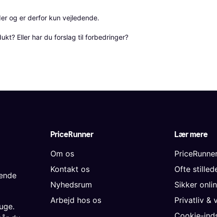
r og er derfor kun vejledende. 

? Eller har du forslag til forbedringer? 
PriceRunner
Lær mere
Om os
PriceRunne
Kontakt os
Ofte stille
gende
Nyhedsrum
Sikker onli
Arbejd hos os
Privatliv & 
uge.
Cookie-inds