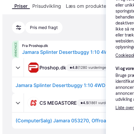
eller unik
Priser
Prisudvikling
Læs om produktet
Specifika
sporingst
behandler
deaktiver
Pris med fragt
ikke så r
eller træ
websiden. 
ANNONCE
Fra Proshop.dk
oplysninge
Jamara Splinter Desertbuggy 1:10 4WD NiMh 2.
Cookiepoli
Proshop.dk
4.8
(1280 vurderinger)
Vi og vor
Bruge præ
identifik
Jamara Splinter Desertbuggy 1:10 4WD NiMh 2.4G 
annonceri
annonceri
udvikling 
CS MEGASTORE
4.5
(1861 vurderinger)
Liste over
(ComputerSalg) Jamara 053270, Offroad bil, 1:10, 14
Annonce