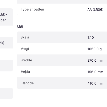
Type af batteri
AA (LR06)
 LED-
mper
Mål
Skala
1:10
WD)
Vægt
1650.0 g
Bredde
270.0 mm
Højde
156.0 mm
Længde
410.0 mm