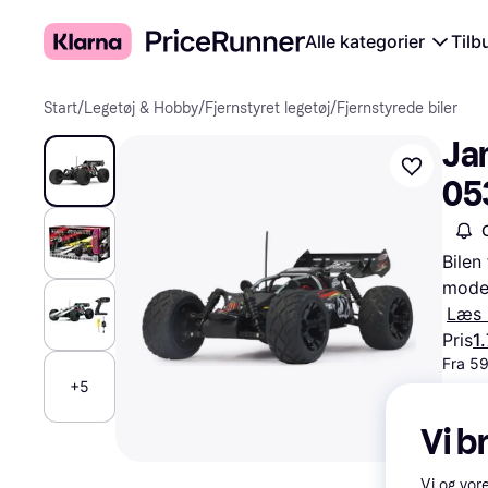
Alle kategorier
Tilb
Start
/
Legetøj & Hobby
/
Fjernstyret legetøj
/
Fjernstyrede biler
Ja
05
Bilen
model
Læs 
Pris
1.
Fra 59
+5
Vi b
Vi og vor