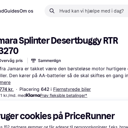
ud
Guides
Om os
mara Splinter Desertbuggy RTR 
3270
Overvåg pris
Sammenlign
 fra Jamara er takket være den børsteløse motor hurtigere 
ler. Den kører på AA-batterier så de skal skiftes en gang i
mere
774 kr.
·
Placering 
642 
i 
Fjernstyrede biler
1 kr./md. med
Prøv fleksible betalinger*
ruger cookies på PriceRunner
es
152
partnere gemmer og får adgang til personoplysninger, f.eks. bro