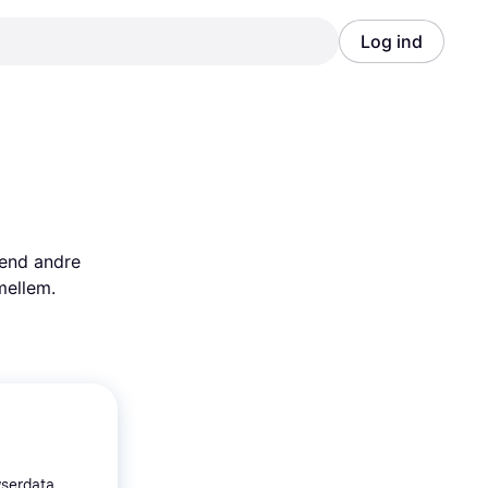
Log ind
Annonce
Annonce
end andre 
mellem.
wserdata