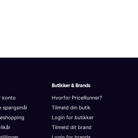
Butikker & Brands
r konto
Hvorfor PriceRunner?
de spørgsmål
Tilmeld din butik
neshopping
Login for butikker
vilkår
Tilmeld dit brand
tillinger
Login for brands