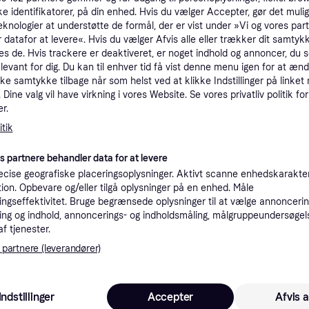
ke identifikatorer, på din enhed. Hvis du vælger Accepter, gør det mulig
tioner
eknologier at understøtte de formål, der er vist under »Vi og vores par
 datafor at levere«. Hvis du vælger Afvis alle eller trækker dit samtykk
es de. Hvis trackere er deaktiveret, er noget indhold og annoncer, du se
Pro
elevant for dig. Du kan til enhver tid få vist denne menu igen for at ænd
kke samtykke tilbage når som helst ved at klikke Indstillinger på linket
Dine valg vil have virkning i vores Website. Se vores privatliv politik for
1.7
r.
Fri fragt
,
3 dage
4G LED
Eller 
tik
K
es partnere behandler data for at levere
cise geografiske placeringsoplysninger. Aktivt scanne enhedskarakteri
ation. Opbevare og/eller tilgå oplysninger på en enhed. Måle
1.7
LED
·
Laveste pris
Fri fragt
,
3 dage
ngseffektivitet. Bruge begrænsede oplysninger til at vælge annoncering
Eller 5
ng og indhold, annoncerings- og indholdsmåling, målgruppeundersøgel
af tjenester.
K
 partnere (leverandører)
1.7
 År, 2,52 kg
·
Laveste pris
Fri fragt
,
2-3 dage
Eller 5
Indstillinger
Accepter
Afvis a