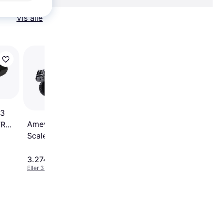
Vis alle
Maverick Strada SC
RTR 4893066
 3
Amewi AMXRock RCX8BS
TR
Scale Crawler Pick Up
RTR 22474
3.274 kr.
1.649 kr.
Eller 3 betalinger af 1.091 kr.