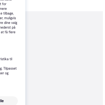
t for
tnere
e tilbage,
r, muligvis
moveret
re dine valg
 nederst på
 at få flere
74 kr.
591 kr./md.
øbsgaranti
stika til
74 kr.
. Tilpasset
91 kr./md.
ser og
øbsgaranti
74 kr.
91 kr./md.
lle