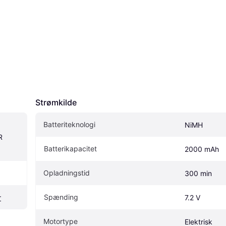
Strømkilde
Batteriteknologi
NiMH
 
Batterikapacitet
2000 mAh
Opladningstid
300 min
Spænding
r
7.2 V
Motortype
Elektrisk