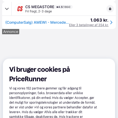
CS MEGASTORE
4.5
(1864)
Fri fragt
,
2-3 dage
1.063 kr.
(ComputerSalg) AMEWI - Mercedes-Benz Arocs 6X4 Electric Model Truck 2,4 GHz RTR - RC - rød
Eller 3 betalinger af 354 kr.
Annonce
Vi bruger cookies på
PriceRunner
Vi og vores
152
partnere gemmer og får adgang til
personoplysninger, f.eks. browserdata eller unikke
identifikatorer, på din enhed. Hvis du vælger Accepter, gør
det muligt for sporingsteknologier at understøtte de formål,
der er vist under »Vi og vores partnere behandler datafor at
levere«. Hvis du vælger Afvis alle eller trækker dit
samtykke tilbage, deaktiveres de. Hvis trackere er