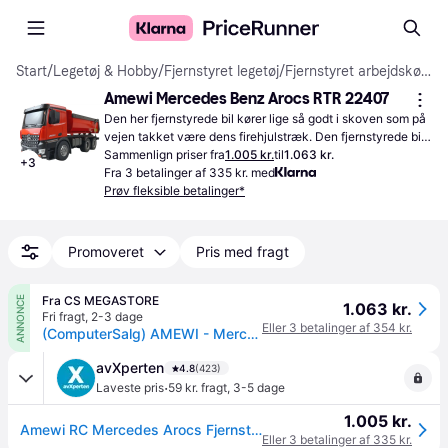
Start
/
Legetøj & Hobby
/
Fjernstyret legetøj
/
Fjernstyret arbejdskøretøj
Amewi Mercedes Benz Arocs RTR 22407
Den her fjernstyrede bil kører lige så godt i skoven som på 
vejen takket være dens firehjulstræk. Den fjernstyrede bil 
har en opladningstid på 90 minutter, så du hurtigt er igang 
Sammenlign priser fra
1.005 kr.
til
1.063 kr.
+
3
med at have det sjovt igen.
Fra 3 betalinger af 335 kr. med
Prøv fleksible betalinger*
Promoveret
Pris med fragt
Fra CS MEGASTORE
ANNONCE
1.063 kr.
Fri fragt
,
2-3 dage
Eller 3 betalinger af 354 kr.
(ComputerSalg) AMEWI - Mercedes-Benz Arocs 6X4 Electric Model Truck 2,4 GHz RTR - RC - rød
avXperten
4.8
(423)
·
Laveste pris
59 kr. fragt
,
3-5 dage
1.005 kr.
Amewi RC Mercedes Arocs Fjernstyret Lastbil 1:18 - 42cm (20min)
Eller 3 betalinger af 335 kr.