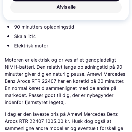
22407
 er 
1.005 kr.
 Det er den bedste pris lige nu 
Afvis alle
blandt 
2
 butikker.
90 minutters opladningstid
Skala 1:14
Elektrisk motor
Motoren er elektrisk og drives af et genopladeligt
NiMH-batteri. Den relativt lange opladningstid på 90
minutter giver dig en naturlig pause. Amewi Mercedes
Benz Arocs RTR 22407 har en køretid på 20 minutter.
En normal køretid sammenlignet med de andre på
markedet. Passer godt til dig, der er nybegynder
indenfor fjernstyret legetøj.
I dag er den laveste pris på Amewi Mercedes Benz
Arocs RTR 22407 1005.00 kr. Husk dog også at
sammenligne andre modeller og eventuelt forskellige