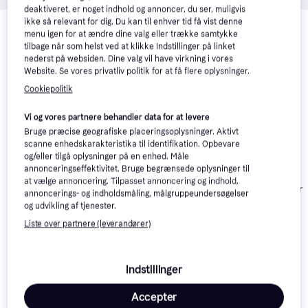
deaktiveret, er noget indhold og annoncer, du ser, muligvis
Relaterede produkter
ikke så relevant for dig. Du kan til enhver tid få vist denne
menu igen for at ændre dine valg eller trække samtykke
Se vores forslag til andre produkter, der matcher dine 
tilbage når som helst ved at klikke Indstillinger på linket
interesser.
Vis alle
nederst på websiden. Dine valg vil have virkning i vores
Website. Se vores privatliv politik for at få flere oplysninger.
Cookiepolitik
Vi og vores partnere behandler data for at levere
Bruge præcise geografiske placeringsoplysninger. Aktivt
scanne enhedskarakteristika til identifikation. Opbevare
og/eller tilgå oplysninger på en enhed. Måle
annonceringseffektivitet. Bruge begrænsede oplysninger til
HuiNa Betongbil RTR
at vælge annoncering. Tilpasset annoncering og indhold,
Amewi Mercedes
HuiNa Timber 
CY1574
annoncerings- og indholdsmåling, målgruppeundersøgelser
Benz Arocs Licensed
RTR CY1570
og udvikling af tjenester.
Dump Truck RTR
1.035 kr.
Liste over partnere (leverandører)
22537
Eller 3 betalinger af
990 kr.
699 kr.
345 kr.
Indstillinger
Læs om produktet
Accepter
Laveste pris for 
Amewi Mercedes Benz Arocs RTR 