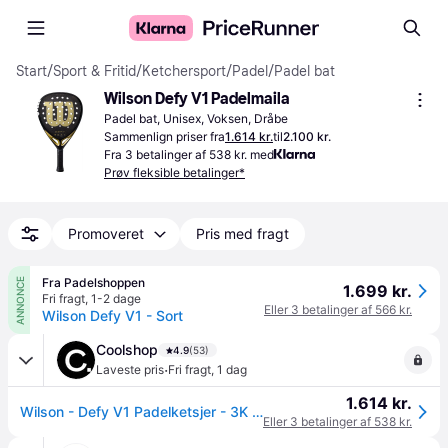
Start
/
Sport & Fritid
/
Ketchersport
/
Padel
/
Padel bat
Wilson Defy V1 Padelmaila
Padel bat, Unisex, Voksen, Dråbe
Sammenlign priser fra
1.614 kr.
til
2.100 kr.
Fra 3 betalinger af 538 kr. med
Prøv fleksible betalinger*
Promoveret
Pris med fragt
Fra Padelshoppen
ANNONCE
1.699 kr.
Fri fragt
,
1-2 dage
Eller 3 betalinger af 566 kr.
Wilson Defy V1 - Sort
Coolshop
4.9
(53)
·
Laveste pris
Fri fragt
,
1 dag
1.614 kr.
Wilson - Defy V1 Padelketsjer - 3K Carbon Kraft og Spin² til Avancerede og Pro-Spillere - Fri fragt og klar til levering - Prismatch - Sort/Guld
Eller 3 betalinger af 538 kr.