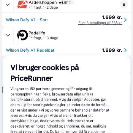
Padelshoppen
4.8
(14)
Fri fragt
,
1-2 dage
1.699 kr.
Wilson Defy V1 - Sort
Eller 3 betalinger af 566 kr.
Padellife
Fri fragt
,
1-3 dage
1.699 kr.
Wilson Defy V1 Padelbat
Racketlife
Vi bruger cookies på
Fri fragt
,
1-3 dage
PriceRunner
1.699 kr.
Wilson Defy V1 Padelbat
Vi og vores
152
partnere gemmer og får adgang til
Annonce
personoplysninger, f.eks. browserdata eller unikke
identifikatorer, på din enhed. Hvis du vælger Accepter, gør
det muligt for sporingsteknologier at understøtte de formål,
der er vist under »Vi og vores partnere behandler datafor at
levere«. Hvis du vælger Afvis alle eller trækker dit
samtykke tilbage, deaktiveres de. Hvis trackere er
deaktiveret, er noget indhold og annoncer, du ser, muligvis
ikke så relevant for dig. Du kan til enhver tid få vist denne