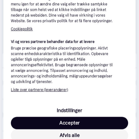
menu igen for at ændre dine valg eller trække samtykke
tilbage når som helst ved at klikke Indstillinger på linket
nederst på websiden. Dine valg vil have virkning i vores
Website. Se vores privatliv politik for at få flere oplysninger.
Cookiepolitik
Vi og vores partnere behandler data for at levere
Bruge præcise geografiske placeringsoplysninger. Aktivt
scanne enhedskarakteristika til identifikation. Opbevare
Sportega
og/eller tilgå oplysninger på en enhed. Måle
Fri fragt
,
6 dage
annonceringseffektivitet. Bruge begrænsede oplysninger til
at vælge annoncering. Tilpasset annoncering og indhold,
1.736 kr.
Wilson Defy V1 Padel Padel-bat
annoncerings- og indholdsmåling, målgruppeundersøgelser
og udvikling af tjenester.
avXperten
4.8
(428)
Liste over partnere (leverandører)
49 kr. fragt
,
2-4 dage
1.819 kr.
Wilson Defy v1 Padelbat
Indstillinger
Eller 3 betalinger af 606 kr.
Ketcherspecialisten
4.4
(8)
Accepter
Fri fragt
,
2-4 dage
Afvis alle
1.999 kr.
Wilson Defy V1