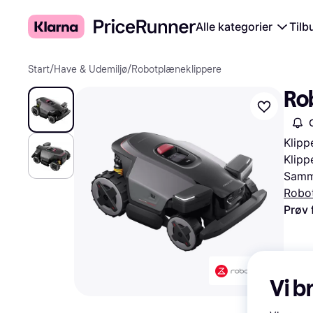
Alle kategorier
Tilb
Start
/
Have & Udemiljø
/
Robotplæneklippere
Ro
Klipp
Klip
Samme
Robo
Prøv 
Vi b