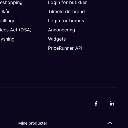
neshopping
Login for butikker
vilkår
Tilmeld dit brand
tillinger
Login for brands
vices Act (DSA)
Annoncering
ysning
Widgets
PriceRunner API
Mine produkter