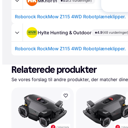
MKnorth
5.0
(3 vurderinger)
Roborock RockMow Z115 4WD Robotplæneklipper.
Hylte Hunting & Outdoor
4.9
(48 vurderinger
Roborock RockMow Z115 4WD Robotplæneklipper.
Annonce
Relaterede produkter
Se vores forslag til andre produkter, der matcher dine