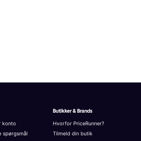
Butikker & Brands
r konto
Hvorfor PriceRunner?
de spørgsmål
Tilmeld din butik