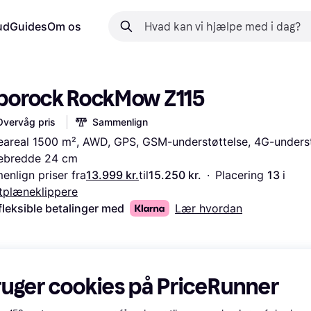
ud
Guides
Om os
borock RockMow Z115
Overvåg pris
Sammenlign
eareal 1500 m², AWD, GPS, GSM-understøttelse, 4G-understø
pebredde 24 cm
nlign priser fra
13.999 kr.
til
15.250 kr.
·
Placering 
13 
i 
tplæneklippere
fleksible betalinger med
Lær hvordan
ruger cookies på PriceRunner