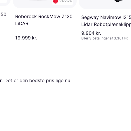
150
Roborock RockMow Z120
Segway Navimow I21
LiDAR
Lidar Robotplæneklip
1500 m²
9.904 kr.
19.999 kr.
Eller 3 betalinger af 3.301 kr.
r.
 Det er den bedste pris lige nu 