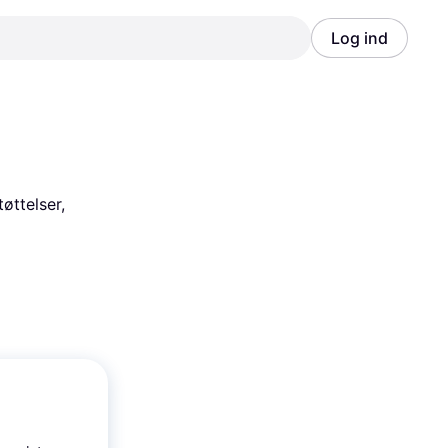
Log ind
Annonce
Annonce
ttelser, 