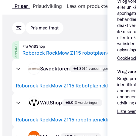
Vi og vor
Priser
Prisudvikling
Læs om produktet
Specifika
eller unik
sporingst
behandler
deaktiver
Pris med fragt
ikke så r
eller træ
websiden. 
ANNONCE
Fra WittShop
oplysninge
Roborock RockMow Z115 robotplæneklipper.
Cookiepoli
Savdoktoren
4.8
(44 vurderinger)
Vi og vor
Bruge præ
identifik
Roborock RockMow Z115 Robotplæneklipper - Rob
annonceri
annonceri
WittShop
5.0
(3 vurderinger)
udvikling 
Liste over
Roborock RockMow Z115 robotplæneklipper.