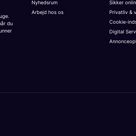
Nyhedsrum
Sikker onli
Arbejd hos os
Privatliv & 
uge.
Cookie-inds
når du
unner
Digital Ser
Annonceopl