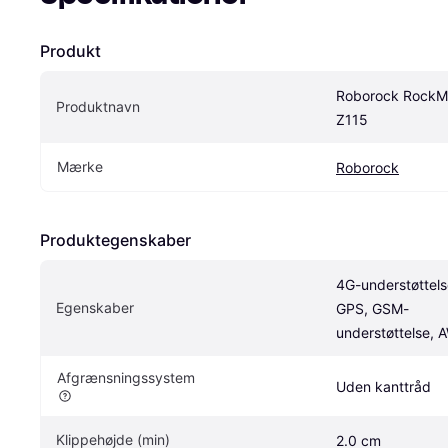
Produkt
Roborock RockM
Produktnavn
Z115
Mærke
Roborock
Produktegenskaber
4G-understøttelse
Egenskaber
GPS, GSM-
understøttelse, 
Afgrænsningssystem
Uden kanttråd
Klippehøjde (min)
2.0 cm