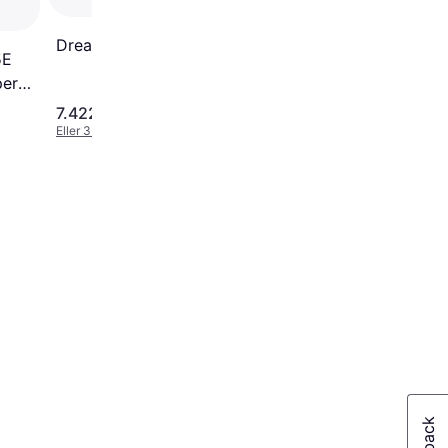
4.4
Dreame A1 Pro
5E
per
7.422 kr.
26.790 kr.
Eller 3 betalinger af 2.474 kr.