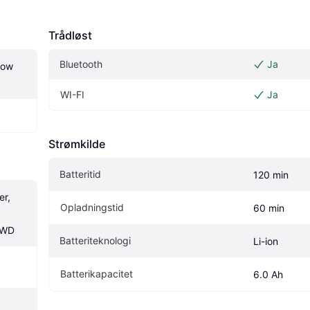
Trådløst
Bluetooth
Ja
ow 
WI-FI
Ja
Strømkilde
Batteritid
120 min
r, 
Opladningstid
60 min
AWD
Batteriteknologi
Li-ion
Batterikapacitet
6.0 Ah