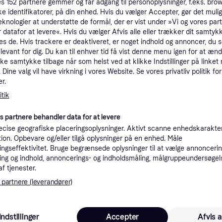
es
152
partnere gemmer og får adgang til personoplysninger, f.eks. bro
tioner
ke identifikatorer, på din enhed. Hvis du vælger Accepter, gør det mulig
eknologier at understøtte de formål, der er vist under »Vi og vores par
 datafor at levere«. Hvis du vælger Afvis alle eller trækker dit samtykk
es de. Hvis trackere er deaktiveret, er noget indhold og annoncer, du se
Pro
elevant for dig. Du kan til enhver tid få vist denne menu igen for at ænd
kke samtykke tilbage når som helst ved at klikke Indstillinger på linket
Dine valg vil have virkning i vores Website. Se vores privatliv politik for
13.9
Fri fragt
,
1-2 dage
r.
tik
es partnere behandler data for at levere
cise geografiske placeringsoplysninger. Aktivt scanne enhedskarakteri
13.99
ation. Opbevare og/eller tilgå oplysninger på en enhed. Måle
orock
·
Laveste pris
Fri fragt
,
1-5 dage
ngseffektivitet. Bruge begrænsede oplysninger til at vælge annoncering
ng og indhold, annoncerings- og indholdsmåling, målgruppeundersøgel
af tjenester.
 partnere (leverandører)
13.99
·
Laveste pris
Fri fragt
,
1-2 dage
Indstillinger
Accepter
Afvis a