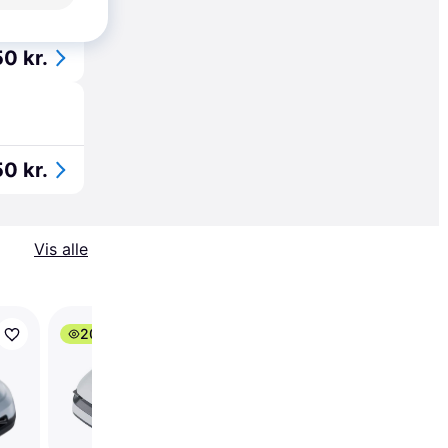
øbsgaranti
0 kr.
0 kr.
Vis alle
200+
50+
Mammotion Luba 2
AWD 5000X