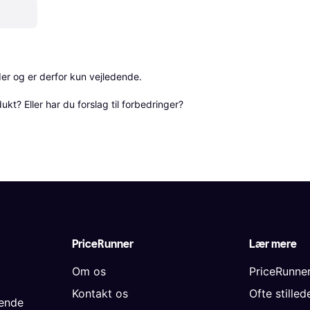
r og er derfor kun vejledende. 

? Eller har du forslag til forbedringer? 
PriceRunner
Lær mere
Om os
PriceRunne
Kontakt os
Ofte stille
gende