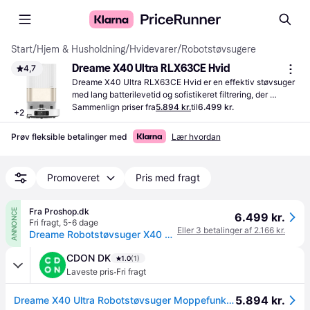
Start
/
Hjem & Husholdning
/
Hvidevarer
/
Robotstøvsugere
Dreame X40 Ultra RLX63CE Hvid
4,7
Dreame X40 Ultra RLX63CE Hvid er en effektiv støvsuger 
med lang batterilevetid og sofistikeret filtrering, der 
muliggør grundig rengøring af dit hjem.
Sammenlign priser fra
5.894 kr.
til
6.499 kr.
+
2
Prøv fleksible betalinger med
Lær hvordan
Promoveret
Pris med fragt
Fra Proshop.dk
ANNONCE
6.499 kr.
Fri fragt
,
5-6 dage
Eller 3 betalinger af 2.166 kr.
Dreame Robotstøvsuger X40 Ultra
CDON DK
1.0
(1)
·
Laveste pris
Fri fragt
5.894 kr.
Dreame X40 Ultra Robotstøvsuger Moppefunktion Rengøringsstation Rumkortlægning 68dB