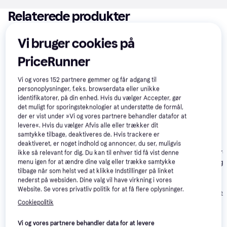
Relaterede produkter
Se vores forslag til andre produkter, der matcher dine 
Vi bruger cookies på
interesser.
Vis alle
PriceRunner
-310 kr.
100+
Vi og vores
152
partnere gemmer og får adgang til
personoplysninger, f.eks. browserdata eller unikke
identifikatorer, på din enhed. Hvis du vælger Accepter, gør
det muligt for sporingsteknologier at understøtte de formål,
der er vist under »Vi og vores partnere behandler datafor at
levere«. Hvis du vælger Afvis alle eller trækker dit
samtykke tilbage, deaktiveres de. Hvis trackere er
deaktiveret, er noget indhold og annoncer, du ser, muligvis
Roborock Saro
ikke så relevant for dig. Du kan til enhver tid få vist denne
Roborock QR 798
Robotstøvsuge
menu igen for at ændre dine valg eller trække samtykke
MOVA E30 Ultra
Robotstøvsuger Hvid
tilbage når som helst ved at klikke Indstillinger på linket
RLE51SE Hvid
nederst på websiden. Dine valg vil have virkning i vores
2.699 kr.
7.327 kr.
Website. Se vores privatliv politik for at få flere oplysninger.
Eller 3 betalinger af
Eller 3 betalinger 
1.968 kr.
900 kr.
2.442 kr.
Cookiepolitik
Vi og vores partnere behandler data for at levere