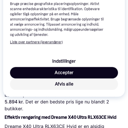
Anmeldelser
Bruge præcise geografiske placeringsoplysninger. Aktivt
scanne enhedskarakteristika til identifikation. Opbevare
og/eller tilgå oplysninger på en enhed. Måle
annonceringseffektivitet. Bruge begrænsede oplysninger til
at vælge annoncering. Tilpasset annoncering og indhold,
annoncerings- og indholdsmåling, målgruppeundersøgelser
og udvikling af tjenester.
Liste over partnere (leverandører)
Indstillinger
Accepter
Læs om produktet
Afvis alle
Laveste pris for 
Dreame X40 Ultra RLX63CE Hvid
 er 
5.894 kr.
 Det er den bedste pris lige nu blandt 
2
butikker.
Effektiv rengøring med Dreame X40 Ultra RLX63CE Hvid
Dreame X40 Ultra RLX63CE Hvid er en alsidig