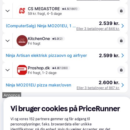
CS MEGASTORE
4.5
(1861)
59 kr. fragt
,
4-5 dage
2.539 kr.
(ComputerSalg) Ninja MO201EU, 1 pizza(er), Rustfrit stål, Stål, 30 cm, 370 °C, 30 - 370 °C, 1,5 m
Eller 3 betalinger af 846 kr.
KitchenOne
5.0
(2)
Fri fragt
2.599 kr.
Ninja Artisan elektrisk pizzaovn og airfryer
Proshop.dk
4.8
(1280)
Fri fragt
,
1-2 dage
2.600 kr.
Ninja MO201EU pizza maker/oven
Eller 3 betalinger af 867 kr.
Annonce
Vi bruger cookies på PriceRunner
Vi og vores
152
partnere gemmer og får adgang til
personoplysninger, f.eks. browserdata eller unikke
identifikatorer, på din enhed. Hvis du vælger Accepter, gør det