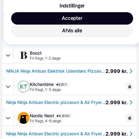
Indstillinger
2.579 kr.
Ninja Artisan pizzaovn MO201EU (mørkegrå)
Accepter
avXperten
4.8
(428)
49 kr. fragt
,
3-5 dage
Afvis alle
2.785 kr.
Ninja MO201EU Pizzaovn og Airfryer - 1760W, Op til 30cm Pizza
Eller 3 betalinger af 928 kr.
Boozt
Fri fragt
,
1-2 dage
2.999 kr.
NINJA Ninja Artisan Elektrisk Udendørs Pizzaovn Og Luftfryser | Grey | 1.8 L
Kitchentime
5.0
(1)
Fri fragt
,
1-3 dage
2.999 kr.
Ninja Ninja Artisan Electric pizzaovn & Air Fryer Black.
Nordic Nest
4.3
(66)
Fri fragt
,
4-6 dage
2.999 kr.
Ninja Ninja Artisan Electric pizzaovn & Air Fryer Black.