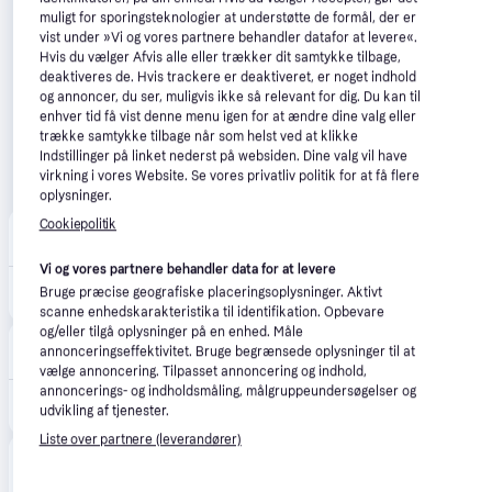
muligt for sporingsteknologier at understøtte de formål, der er
vist under »Vi og vores partnere behandler datafor at levere«.
Hvis du vælger Afvis alle eller trækker dit samtykke tilbage,
deaktiveres de. Hvis trackere er deaktiveret, er noget indhold
og annoncer, du ser, muligvis ikke så relevant for dig. Du kan til
enhver tid få vist denne menu igen for at ændre dine valg eller
trække samtykke tilbage når som helst ved at klikke
Indstillinger på linket nederst på websiden. Dine valg vil have
virkning i vores Website. Se vores privatliv politik for at få flere
oplysninger.
Cookiepolitik
Merlin
4.7
(161)
Fri fragt
,
1-2 dage
Vi og vores partnere behandler data for at levere
2.600 kr.
Ninja MO201EU pizza maker/oven
Bruge præcise geografiske placeringsoplysninger. Aktivt
Eller 3 betalinger af 867 kr.
scanne enhedskarakteristika til identifikation. Opbevare
og/eller tilgå oplysninger på en enhed. Måle
happii.dk
4.7
(127)
annonceringseffektivitet. Bruge begrænsede oplysninger til at
33 kr. fragt
,
1-2 dage
vælge annoncering. Tilpasset annoncering og indhold,
annoncerings- og indholdsmåling, målgruppeundersøgelser og
2.567 kr.
Ninja MO201EU pizza maker/oven
udvikling af tjenester.
Eller 3 betalinger af 856 kr.
Liste over partnere (leverandører)
Elgiganten
4.3
(42)
109 kr. fragt
,
1-2 dage