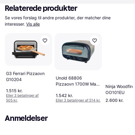
Relaterede produkter
Se vores forslag til andre produkter, der matcher dine 
interesser.
Vis alle
G3 Ferrari Pizzaovn
Unold 68806
G10204
Pizzaovn 1700W Max
Ninja Woodfire
450 Grader Rustfrit
1.515 kr.
OO101EU
1.542 kr.
Eller 3 betalinger af
Stål
2.600 kr.
505 kr.
Eller 3 betalinger af 514 kr.
Anmeldelser