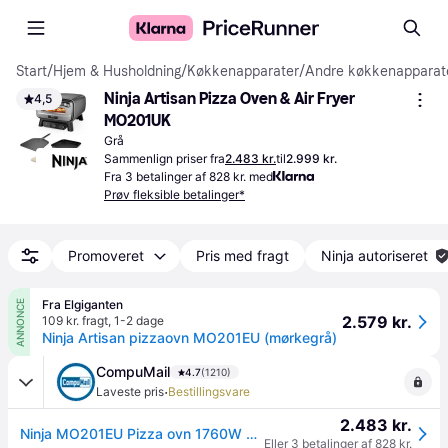
Start
/
Hjem & Husholdning
/
Køkkenapparater
/
Andre køkkenapparat
Ninja Artisan Pizza Oven & Air Fryer 
4,5
MO201UK
Grå
Sammenlign priser fra
2.483 kr.
til
2.999 kr.
Fra 3 betalinger af 828 kr. med
Prøv fleksible betalinger*
Promoveret
Pris med fragt
Ninja autoriseret
Fra Elgiganten
ANNONCE
2.579 kr.
109 kr. fragt
,
1-2 dage
Ninja Artisan pizzaovn MO201EU (mørkegrå)
CompuMail
4.7
(1210)
·
Laveste pris
Bestillingsvare
2.483 kr.
Ninja MO201EU Pizza ovn 1760W Rustfrit stål, Stål --> På fjernlager, levevering hos dig 14-08-2026
Eller 3 betalinger af 828 kr.