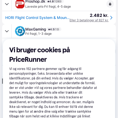
Proshop.dk
4.8
(1280)
·
Laveste pris
Fri fragt
,
4-5 dage
2.482 kr.
HORI Flight Control System & Mount - Wired Controller - PC
Eller 3 betalinger af 827 kr.
MaxGaming
4.5
(13)
Fri fragt
,
1-3 dage
2.490 kr.
Hori HOTAS Flight Control System PC - Joystick
Eller 3 betalinger af 830 kr.
Vi bruger cookies på
avXperten
4.8
(428)
PriceRunner
49 kr. fragt
,
2-4 dage
2.545 kr.
Vi og vores
152
partnere gemmer og får adgang til
Hori HOTAS Flight Control System Joystick og Håndtag til PC - 61 Knapper
personoplysninger, f.eks. browserdata eller unikke
Eller 3 betalinger af 848 kr.
identifikatorer, på din enhed. Hvis du vælger Accepter, gør
Annonce
det muligt for sporingsteknologier at understøtte de formål,
der er vist under »Vi og vores partnere behandler datafor at
levere«. Hvis du vælger Afvis alle eller trækker dit
samtykke tilbage, deaktiveres de. Hvis trackere er
deaktiveret, er noget indhold og annoncer, du ser, muligvis
ikke så relevant for dig. Du kan til enhver tid få vist denne
menu igen for at ændre dine valg eller trække samtykke
tilbage når som helst ved at klikke Indstillinger på linket