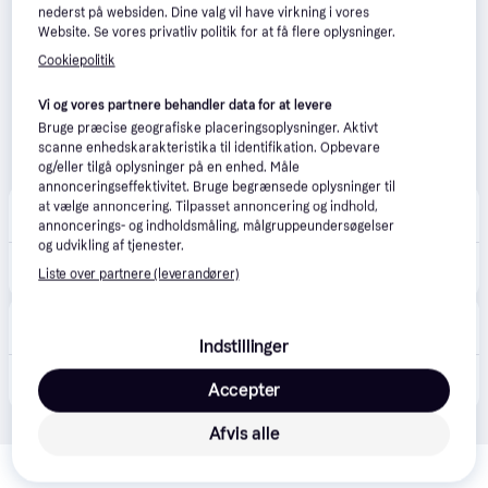
nederst på websiden. Dine valg vil have virkning i vores
Website. Se vores privatliv politik for at få flere oplysninger.
Cookiepolitik
Vi og vores partnere behandler data for at levere
Bruge præcise geografiske placeringsoplysninger. Aktivt
scanne enhedskarakteristika til identifikation. Opbevare
og/eller tilgå oplysninger på en enhed. Måle
annonceringseffektivitet. Bruge begrænsede oplysninger til
CS MEGASTORE
at vælge annoncering. Tilpasset annoncering og indhold,
4.5
(1861)
Fri fragt
,
4-5 dage
annoncerings- og indholdsmåling, målgruppeundersøgelser
og udvikling af tjenester.
3.896 kr.
(ComputerSalg) Hori HORI PC Controller Hotas Flight med monteringssystem
Liste over partnere (leverandører)
Eller 3 betalinger af 1.299 kr.
Geekd
4.5
(31)
Bestillingsvare
Indstillinger
2.749 kr.
HORI - HORI HOTAS Flight Control System & Mount for PC (Windows 11/10) High-End Flight Stick & Throttle for PC Flight Sims - Forventet levering: 7 hverdage
Accepter
Eller 3 betalinger af 916 kr.
Afvis alle
Relaterede produkter