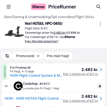
Start
/
Gaming & Underholdning
/
Spil controllere
/
Flight Sticks
Hori HOTAS, HPC-045U
Flight Stick til PC
Sammenlign priser fra
2.482 kr.
til
3.896 kr.
Fra 3 betalinger af 827 kr. med
Prøv fleksible betalinger*
Promoveret
Pris med fragt
Fra Proshop.dk
ANNONCE
2.482 kr.
Fri fragt
,
4-5 dage
Eller 3 betalinger af 827 kr.
HORI Flight Control System & Mount - Wired Controller - PC
Coolshop
4.9
(53)
·
Laveste pris
Fri fragt
,
1 dag
2.482 kr.
HORI - HORI HOTAS Flight Control System & Mount for PC (Windows 11/10) High-End Flight Stick & Throttle for PC Flight Sims - Fri fragt og klar til levering - Prismatch
Eller 3 betalinger af 827 kr.