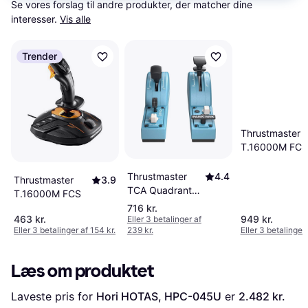
Se vores forslag til andre produkter, der matcher dine 
interesser.
Vis alle
Trender
Thrustmaster
T.16000M FCS
Space Sim Du
Joystick -
Thrustmaster
4.4
Thrustmaster
3.9
Black/Orange
TCA Quadrant
T.16000M FCS
Add-on
716 kr.
463 kr.
949 kr.
Eller 3 betalinger af
Eller 3 betalinger af 154 kr.
239 kr.
Eller 3 betalinger 
Læs om produktet
Laveste pris for 
Hori HOTAS, HPC-045U
 er 
2.482 kr.