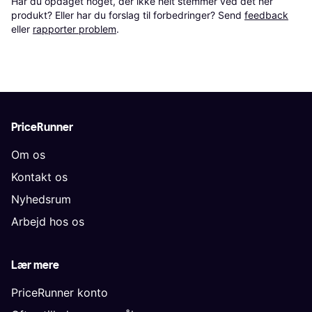
Har du opdaget noget, der ikke helt stemmer ved det her 
produkt? Eller har du forslag til forbedringer? Send 
feedback
eller 
rapporter problem
.
PriceRunner
Om os
Kontakt os
Nyhedsrum
Arbejd hos os
Lær mere
PriceRunner konto