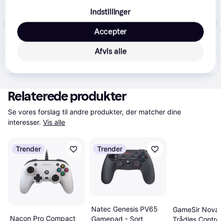
349 kr.
PS4: Nacon Compact Controller LED Grøn
Indstillinger
Accepter
Boozt
59 kr. fragt
,
1-2 dage
Afvis alle
349 kr.
NACON Ps4 Wired Illuminated Compact Controller Light Green | Green | One Size
Relaterede produkter
Se vores forslag til andre produkter, der matcher dine 
interesser.
Vis alle
Trender
Trender
Natec Genesis PV65
GameSir Nova 
Nacon Pro Compact
Gamepad - Sort
Trådløs Control