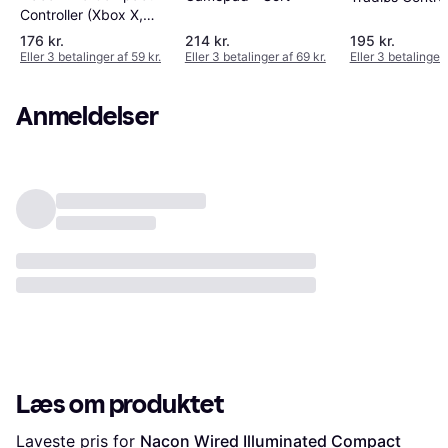
Controller (Xbox X,
Blush Pink
Xbox One/PC) - White
176 kr.
214 kr.
195 kr.
Eller 3 betalinger af 59 kr.
Eller 3 betalinger af 69 kr.
Eller 3 betalinger 
Anmeldelser
Læs om produktet
Laveste pris for 
Nacon Wired Illuminated Compact 