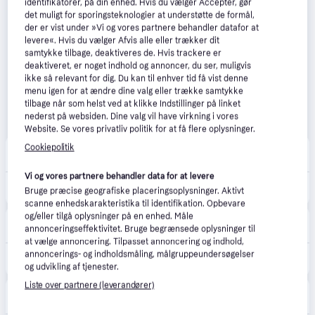
identifikatorer, på din enhed. Hvis du vælger Accepter, gør
det muligt for sporingsteknologier at understøtte de formål,
der er vist under »Vi og vores partnere behandler datafor at
levere«. Hvis du vælger Afvis alle eller trækker dit
samtykke tilbage, deaktiveres de. Hvis trackere er
deaktiveret, er noget indhold og annoncer, du ser, muligvis
ikke så relevant for dig. Du kan til enhver tid få vist denne
menu igen for at ændre dine valg eller trække samtykke
tilbage når som helst ved at klikke Indstillinger på linket
nederst på websiden. Dine valg vil have virkning i vores
Website. Se vores privatliv politik for at få flere oplysninger.
Føtex
Cookiepolitik
4.8
(31)
39 kr. fragt
,
2 dage
Vi og vores partnere behandler data for at levere
349 kr.
PS4: Nacon Compact Controller LED Grøn (På lager i butik)
Bruge præcise geografiske placeringsoplysninger. Aktivt
scanne enhedskarakteristika til identifikation. Opbevare
og/eller tilgå oplysninger på en enhed. Måle
BR-Legetøj
4.3
(149)
annonceringseffektivitet. Bruge begrænsede oplysninger til
39 kr. fragt
,
2 dage
at vælge annoncering. Tilpasset annoncering og indhold,
annoncerings- og indholdsmåling, målgruppeundersøgelser
349 kr.
PS4: Nacon Compact Controller LED Grøn (På lager i butik)
og udvikling af tjenester.
Liste over partnere (leverandører)
Bilka
4.6
(89)
39 kr. fragt
,
3 dage