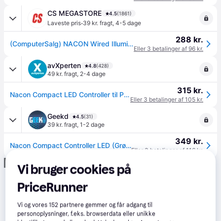
CS MEGASTORE
4.5
(1861)
·
Laveste pris
39 kr. fragt
,
4-5 dage
288 kr.
(ComputerSalg) NACON Wired Illuminated Compact Controller - Gamepad - kablet
Eller 3 betalinger af 96 kr.
avXperten
4.8
(428)
49 kr. fragt
,
2-4 dage
315 kr.
Nacon Compact LED Controller til PS4 og PC - Grøn
Eller 3 betalinger af 105 kr.
Geekd
4.5
(31)
39 kr. fragt
,
1-2 dage
349 kr.
Nacon Compact Controller LED (Grøn) Konsol - GEEKD.dk - Forventet levering: 1-2 hverdage
Eller 3 betalinger af 116 kr.
Annonce
Vi bruger cookies på
PriceRunner
Vi og vores
152
partnere gemmer og får adgang til
personoplysninger, f.eks. browserdata eller unikke