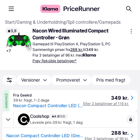
Start
/
Gaming & Underholdning
/
Spil controllere
/
Gamepads
Nacon Wired Illuminated Compact 
3,9
Controller - Grøn
Gamepad til PlayStation 4, PlayStation 5, PC
Sammenlign priser fra
288 kr.
til
349 kr.
+
7
Fra 3 betalinger af 96 kr. med
Prøv fleksible betalinger*
Versioner
Promoveret
Pris med fragt
Fra Geekd
ANNONCE
349 kr.
39 kr. fragt
,
1-2 dage
Eller 3 betalinger af 116 kr.
Nacon Compact Controller LED (Grøn) Konsol - GEEKD.dk - Forventet levering: 1-2 hverdage
Coolshop
4.9
(53)
·
Laveste pris
39 kr. fragt
,
1 dag
288 kr.
Nacon Compact Controller LED (Green) - Klar til levering - Prismatch
Eller 3 betalinger af 96 kr.