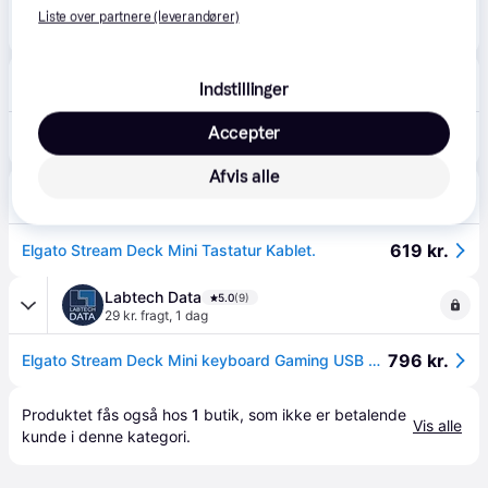
499 kr.
Liste over partnere (leverandører)
Elgato Stream Deck Mini (PC/Mac)
Eller 3 betalinger af 166 kr.
avXperten
4.8
(428)
Indstillinger
49 kr. fragt
,
1 dag
565 kr.
Accepter
Elgato Stream Deck Mini Controller til streaming (USB-A)
Eller 3 betalinger af 188 kr.
Afvis alle
Ultrashop
39 kr. fragt
,
1-2 dage
619 kr.
Elgato Stream Deck Mini Tastatur Kablet.
Labtech Data
5.0
(9)
29 kr. fragt
,
1 dag
796 kr.
Elgato Stream Deck Mini keyboard Gaming USB Black
Produktet fås også hos 
1
butik
, som ikke er betalende 
Vis alle
kunde i denne kategori.