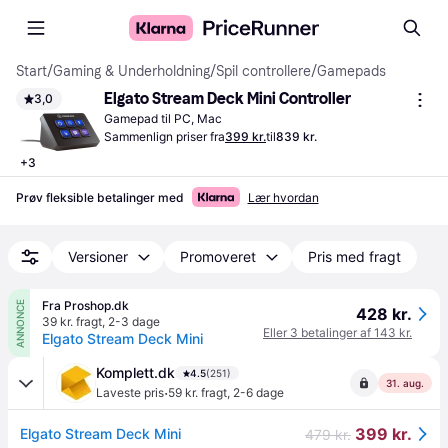
Start
/
Gaming & Underholdning
/
Spil controllere
/
Gamepads
Elgato Stream Deck Mini Controller
3,0
Gamepad til PC, Mac
Sammenlign priser fra
399 kr.
til
839 kr.
+
3
Prøv fleksible betalinger med
Lær hvordan
Versioner
Promoveret
Pris med fragt
Fra Proshop.dk
ANNONCE
428 kr.
39 kr. fragt
,
2-3 dage
Eller 3 betalinger af 143 kr.
Elgato Stream Deck Mini
Komplett.dk
4.5
(251)
31. aug.
·
Laveste pris
59 kr. fragt
,
2-6 dage
399 kr.
Elgato Stream Deck Mini
479 kr.