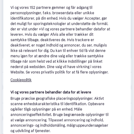
Vi og vores
152
partnere gemmer og får adgang til
personoplysninger, f.eks. browserdata eller unikke
identifikatorer, på din enhed. Hvis du vælger Accepter, gør
det muligt for sporingsteknologier at understøtte de formål,
der er vist under »Vi og vores partnere behandler datafor at
levere«. Hvis du vælger Afvis alle eller trækker dit
samtykke tilbage, deaktiveres de. Hvis trackere er
deaktiveret, er noget indhold og annoncer, du ser, muligvis
ikke så relevant for dig. Du kan til enhver tid få vist denne
menu igen for at ændre dine valg eller trække samtykke
tilbage når som helst ved at klikke Indstillinger på linket
AV-Cables
nederst på websiden. Dine valg vil have virkning i vores
39 kr. fragt
,
1 dag
Website. Se vores privatliv politik for at få flere oplysninger.
489 kr.
Elgato Stream Deck Mini Programmerbart tastatur
Cookiepolitik
Eller 3 betalinger af 163 kr.
Vi og vores partnere behandler data for at levere
CS MEGASTORE
4.5
(1861)
39 kr. fragt
,
1-2 dage
Bruge præcise geografiske placeringsoplysninger. Aktivt
scanne enhedskarakteristika til identifikation. Opbevare
498 kr.
og/eller tilgå oplysninger på en enhed. Måle
(ComputerSalg) Elgato Stream Deck Mini
Eller 3 betalinger af 166 kr.
annonceringseffektivitet. Bruge begrænsede oplysninger til
at vælge annoncering. Tilpasset annoncering og indhold,
MaxGaming
4.5
(13)
annoncerings- og indholdsmåling, målgruppeundersøgelser
49 kr. fragt
,
1-3 dage
og udvikling af tjenester.