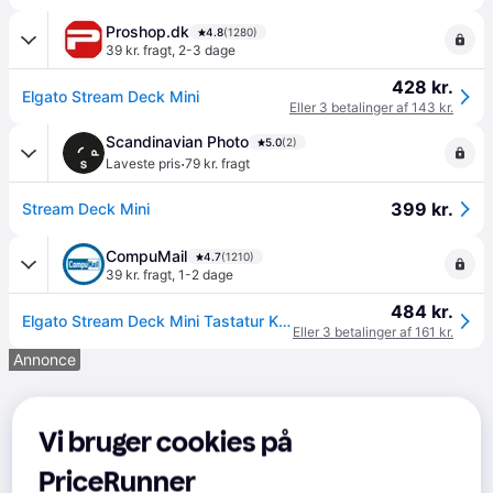
Proshop.dk
4.8
(1280)
39 kr. fragt
,
2-3 dage
428 kr.
Elgato Stream Deck Mini
Eller 3 betalinger af 143 kr.
Scandinavian Photo
5.0
(2)
·
Laveste pris
79 kr. fragt
399 kr.
Stream Deck Mini
CompuMail
4.7
(1210)
39 kr. fragt
,
1-2 dage
484 kr.
Elgato Stream Deck Mini Tastatur Kablet --> På lager, levering hos dig 09-08-2026
Eller 3 betalinger af 161 kr.
Annonce
Vi bruger cookies på
PriceRunner