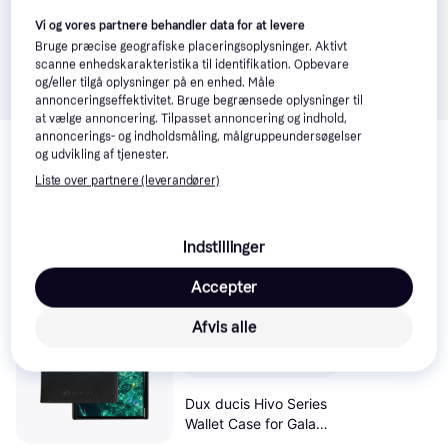
Vi og vores partnere behandler data for at levere
Bruge præcise geografiske placeringsoplysninger. Aktivt
scanne enhedskarakteristika til identifikation. Opbevare
og/eller tilgå oplysninger på en enhed. Måle
annonceringseffektivitet. Bruge begrænsede oplysninger til
at vælge annoncering. Tilpasset annoncering og indhold,
Relaterede produkter
annoncerings- og indholdsmåling, målgruppeundersøgelser
og udvikling af tjenester.
Se vores forslag til andre produkter, der matcher dine 
Liste over partnere (leverandører)
interesser.
Vis alle
Trender
Indstillinger
Accepter
Afvis alle
Dux ducis Hivo Series
Wallet Case for Galaxy
S23 Ultra