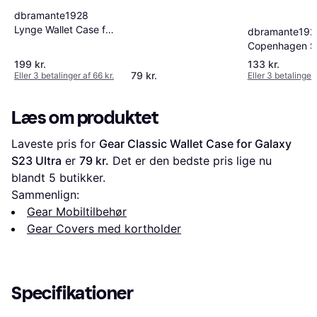
dbramante1928
Lynge Wallet Case for
dbramante192
Galaxy S23 Ultra
Copenhagen S
Wallet Case fo
199 kr.
133 kr.
12/12 Pro
79 kr.
Eller 3 betalinger af 66 kr.
Eller 3 betalinger 
Læs om produktet
Laveste pris for 
Gear Classic Wallet Case for Galaxy 
S23 Ultra
 er 
79 kr.
 Det er den bedste pris lige nu 
blandt 
5
 butikker.
Sammenlign:
Gear Mobiltilbehør
Gear Covers med kortholder
Specifikationer