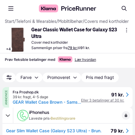
Start
/
Telefoni & Wearables
/
Mobiltilbehør
/
Covers med kortholder
Gear Classic Wallet Case for Galaxy S23 
Ultra
Cover med kortholder
Sammenlign priser fra
79 kr.
til
91 kr.
+
4
Prøv fleksible betalinger med
Lær hvordan
Farve
Promoveret
Pris med fragt
Fra Proshop.dk
ANNONCE
91 kr.
39 kr. fragt
,
4-5 dage
Eller 3 betalinger af 30 kr.
GEAR Wallet Case Brown - Samsung S23 Ultra
iPhonehus
·
Laveste pris
Bestillingsvare
79 kr.
Gear Slim Wallet Case (Galaxy S23 Ultra) - Brun.